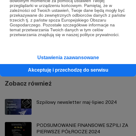
dowolnym momencie za pomocą ustawień Twojej
przeglądarki w urządzeniu końcowym. Pamiętaj, że w
zależności od Twoich ustawień, Twoje dane będą mogły być
przekazywane do zewnętrznych odbiorców danych z państw
trzecich tj. z państw spoza Europejskiego Obszaru
Gospodarczego. Pozostałe szczegółowe informacje na
temat przetwarzania Twoich danych w tym celów
przetwarzania znajdują się w naszej polityce prywatności.
Kolektyw Szpila
Zobacz profil autora
Ustawienia zaawansowane
Akceptuję i przechodzę do serwisu
Zobacz również
Szpilowy newsletter maj-lipiec 2024
PODSUMOWANIE FINANSOWE SZPILI ZA
PIERWSZE PÓŁROCZE 2024