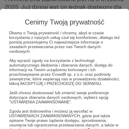
2025. Już dzisiaj jest on jednak dostępny dla
naszych wspaniałych Matronek i Patronów!
Cenimy Twoją prywatność
Dbamy o Twoją prywatność i chcemy, abyś w czasie
korzystania z naszych usług czuł się komfortowo, dlatego też
poniżej prezentujemy Ci najważniejsze informacje o
zasadach przetwarzania przez nas Twoich danych
osobowych.
Aby wyrazić zgody na korzystanie z technologii
automatycznego śledzenia i zbierania danych, dostęp do
Post dostępny tylko dla Patronów
informacji na Twoim urządzeniu końcowym i ich
przechowywanie przez Crowd8 sp. z o.o. oraz podmioty
zewnętrzne, które wspierają nas w prowadzeniu działalności,
Aby zobaczyć ten materiał musisz być zalogowany
kliknij AKCEPTUJĘ I PRZECHODZĘ DO SERWISU.
Jeśli chcesz dostosować lub zmienić swoje preferencje
Zostań Patronem
dotyczące zbierania danych osobowych, wybierz opcję
"USTAWIENIA ZAAWANSOWANE".
Zaloguj się
Zgoda jest dobrowolna i możesz ją wycofać w
USTAWIENIACH ZAAWANSOWANYCH, gdzie jest także
opisane Twoje prawo żądania dostępu, sprostowania,
usunięcia lub ograniczenia przetwarzania danych, a także w
Udostępnij