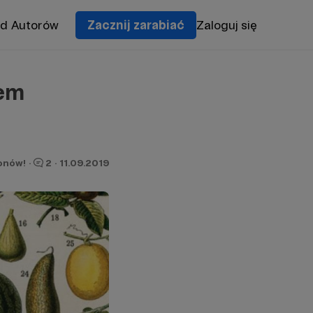
od Autorów
Zacznij zarabiać
Zaloguj się
lem
ronów!
·
2
·
11.09.2019