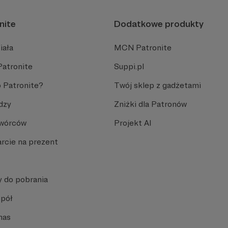
nite
Dodatkowe produkty
iała
MCN Patronite
Patronite
Suppi.pl
 Patronite?
Twój sklep z gadżetami
dzy
Zniżki dla Patronów
Twórców
Projekt AI
rcie na prezent
y do pobrania
spół
nas