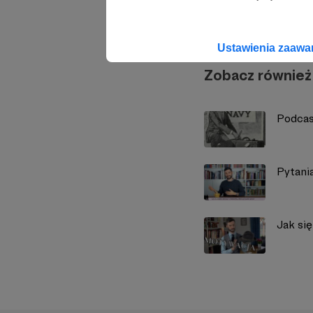
Łukasz 
Ustawienia zaaw
Zobacz również
Podcas
Pytania
Jak si