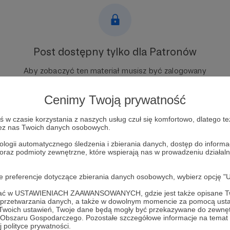
Post dostępny tylko dla Patronów
Aby zobaczyć ten materiał musisz być zalogowany
Cenimy Twoją prywatność
Zostań Patronem
w czasie korzystania z naszych usług czuł się komfortowo, dlatego te
Zaloguj się
zez nas Twoich danych osobowych.
ologii automatycznego śledzenia i zbierania danych, dostęp do inform
 oraz podmioty zewnętrzne, które wspierają nas w prowadzeniu dział
oje preferencje dotyczące zbierania danych osobowych, wybierz op
ofać w USTAWIENIACH ZAAWANSOWANYCH, gdzie jest także opisane Tw
a przetwarzania danych, a także w dowolnym momencie za pomocą usta
 Twoich ustawień, Twoje dane będą mogły być przekazywane do zewnę
go Obszaru Gospodarczego. Pozostałe szczegółowe informacje na temat
 polityce prywatności.