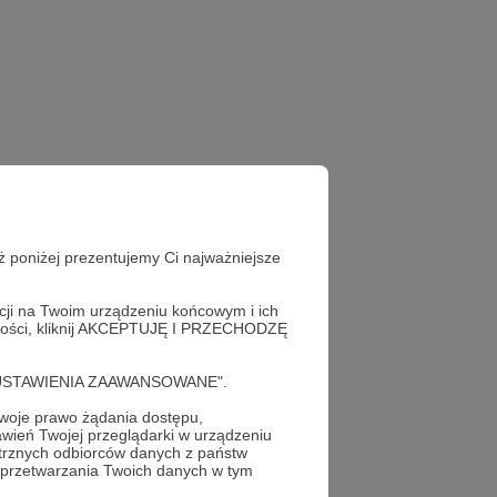
ż poniżej prezentujemy Ci najważniejsze
acji na Twoim urządzeniu końcowym i ich
alności, kliknij AKCEPTUJĘ I PRZECHODZĘ
cję "USTAWIENIA ZAAWANSOWANE".
oje prawo żądania dostępu,
wień Twojej przeglądarki w urządzeniu
trznych odbiorców danych z państw
 przetwarzania Twoich danych w tym