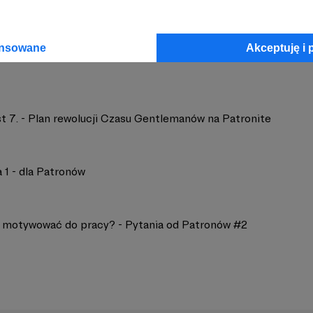
Kielban
Zobacz 
ansowane
Akceptuję i 
t 7. - Plan rewolucji Czasu Gentlemanów na Patronite
 1 - dla Patronów
ę motywować do pracy? - Pytania od Patronów #2