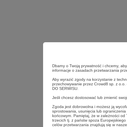
Dbamy o Twoją prywatność i chcemy, abyś 
informacje o zasadach przetwarzania pr
Aby wyrazić zgody na korzystanie z techn
przechowywanie przez Crowd8 sp. z o.o.
materiały dla patronów
DO SERWISU.
Jeśli chcesz dostosować lub zmienić sw
Udostępnij
Zgoda jest dobrowolna i możesz ją wyc
sprostowania, usunięcia lub ograniczeni
końcowym. Pamiętaj, że w zależności od
trzecich tj. z państw spoza Europejskie
celów przetwarzania znajdują się w naszej