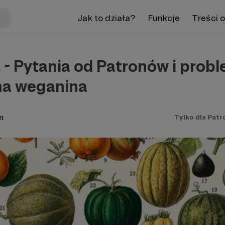
Jak to działa?
Funkcje
Treści 
 - Pytania od Patronów i prob
na weganina
n
Tylko dla Pat