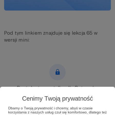
Pod tym linkiem znajduje się lekcja 65 w
wersji mini:
Post dostępny tylko dla Patronów
Cenimy Twoją prywatność
Aby zobaczyć ten materiał musisz być zalogowany
Dbamy o Twoją prywatność i chcemy, abyś w czasie
Zostań Patronem
korzystania z naszych usług czuł się komfortowo, dlatego też