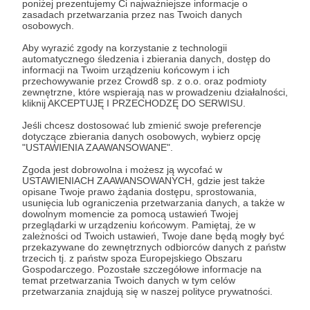
poniżej prezentujemy Ci najważniejsze informacje o
zasadach przetwarzania przez nas Twoich danych
Zaloguj się
osobowych.
Aby wyrazić zgody na korzystanie z technologii
automatycznego śledzenia i zbierania danych, dostęp do
mini
informacji na Twoim urządzeniu końcowym i ich
przechowywanie przez Crowd8 sp. z o.o. oraz podmioty
zewnętrzne, które wspierają nas w prowadzeniu działalności,
kliknij AKCEPTUJĘ I PRZECHODZĘ DO SERWISU.
Udostępnij
Jeśli chcesz dostosować lub zmienić swoje preferencje
dotyczące zbierania danych osobowych, wybierz opcję
"USTAWIENIA ZAAWANSOWANE".
Zgoda jest dobrowolna i możesz ją wycofać w
USTAWIENIACH ZAAWANSOWANYCH, gdzie jest także
opisane Twoje prawo żądania dostępu, sprostowania,
Kwadrans Na Angielski
usunięcia lub ograniczenia przetwarzania danych, a także w
dowolnym momencie za pomocą ustawień Twojej
przeglądarki w urządzeniu końcowym. Pamiętaj, że w
zależności od Twoich ustawień, Twoje dane będą mogły być
Zobacz profil autora
przekazywane do zewnętrznych odbiorców danych z państw
trzecich tj. z państw spoza Europejskiego Obszaru
Gospodarczego. Pozostałe szczegółowe informacje na
temat przetwarzania Twoich danych w tym celów
przetwarzania znajdują się w naszej polityce prywatności.
Zobacz również