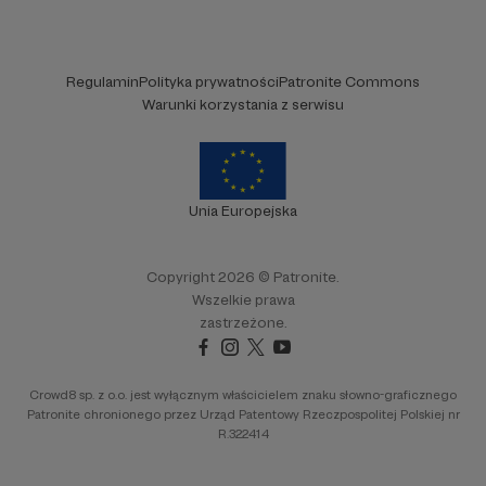
Regulamin
Polityka prywatności
Patronite Commons
Warunki korzystania z serwisu
Unia Europejska
Copyright 2026 © Patronite.
Wszelkie prawa
zastrzeżone.
Crowd8 sp. z o.o. jest wyłącznym właścicielem znaku słowno-graficznego
Patronite chronionego przez Urząd Patentowy Rzeczpospolitej Polskiej nr
R.322414