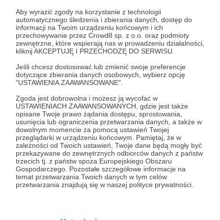
Zaloguj się
Aby wyrazić zgody na korzystanie z technologii
automatycznego śledzenia i zbierania danych, dostęp do
informacji na Twoim urządzeniu końcowym i ich
Udostępnij
przechowywanie przez Crowd8 sp. z o.o. oraz podmioty
zewnętrzne, które wspierają nas w prowadzeniu działalności,
kliknij AKCEPTUJĘ I PRZECHODZĘ DO SERWISU.
Jeśli chcesz dostosować lub zmienić swoje preferencje
dotyczące zbierania danych osobowych, wybierz opcję
"USTAWIENIA ZAAWANSOWANE".
Zgoda jest dobrowolna i możesz ją wycofać w
DZIKIE UCHO
USTAWIENIACH ZAAWANSOWANYCH, gdzie jest także
opisane Twoje prawo żądania dostępu, sprostowania,
usunięcia lub ograniczenia przetwarzania danych, a także w
Zobacz profil autora
dowolnym momencie za pomocą ustawień Twojej
przeglądarki w urządzeniu końcowym. Pamiętaj, że w
zależności od Twoich ustawień, Twoje dane będą mogły być
przekazywane do zewnętrznych odbiorców danych z państw
trzecich tj. z państw spoza Europejskiego Obszaru
Gospodarczego. Pozostałe szczegółowe informacje na
Zobacz również
temat przetwarzania Twoich danych w tym celów
przetwarzania znajdują się w naszej polityce prywatności.
Odcinek - 28.08.2025