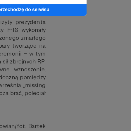
przechodzę do serwisu
izyty prezydenta
y F-16 wykonały
łużonego zmarłego
pary tworzące na
ceremonii – w tym
 sił zbrojnych RP.
wne wznoszenie,
idoczną pomiędzy
września „missing
cza brać, poleciał
owian/fot. Bartek