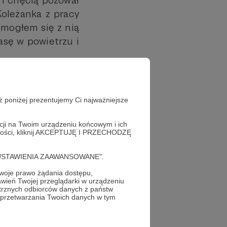
 i chęcią pozował
Koleżanka z pracy
e mogłem się z nią
asę w powietrzu i
a Korsak. – Dzięki
ał jedną z twarzy
ż poniżej prezentujemy Ci najważniejsze
ecydowało też coś
em”. – Miał iskry
acji na Twoim urządzeniu końcowym i ich
i o rekrutacji do
alności, kliknij AKCEPTUJĘ I PRZECHODZĘ
 niego skutecznym
cję "USTAWIENIA ZAAWANSOWANE".
 się, że pokazy
oje prawo żądania dostępu,
wień Twojej przeglądarki w urządzeniu
trznych odbiorców danych z państw
zdarzyło i nie da
 przetwarzania Twoich danych w tym
wyrwała kawałek