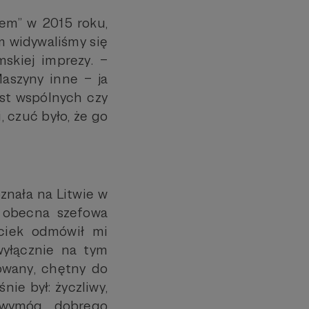
abem” w 2015 roku,
m widywaliśmy się
skiej imprezy. –
aszyny inne – ja
est wspólnych czy
 czuć było, że go
oznała na Litwie w
 obecna szefowa
ciek odmówił mi
wyłącznie na tym
zowany, chętny do
nie był: życzliwy,
 wymóg dobrego