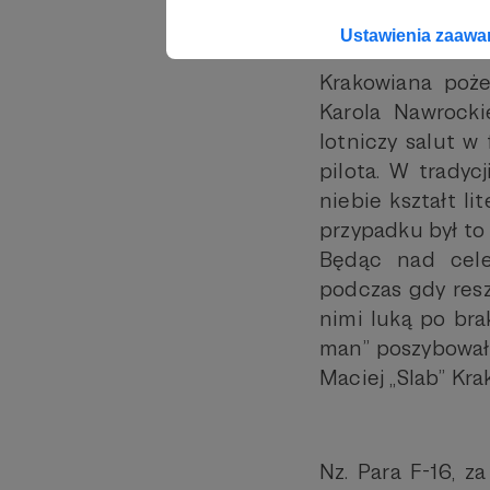
(…)
Ustawienia zaaw
Krakowiana poże
Karola Nawrock
lotniczy salut w
pilota. W trady
niebie kształt l
przypadku był to 
Będąc nad cele
podczas gdy res
nimi luką po bra
man” poszybował w
Maciej „Slab” Kra
Nz. Para F-16, z