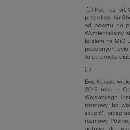
„(…) Kpt. rez. pi
przy okazji Air 
od pokazu do po
Wymienialiśmy s
latałem na MiG-u
podobnych, było 
to po prostu diab
(…)
Ewa Korsak, wielo
2018 roku. – O
Wojskowego Ins
rozmowy, bo wła
skupić”, przepra
rozmowy. Później 
gotowy do wsp