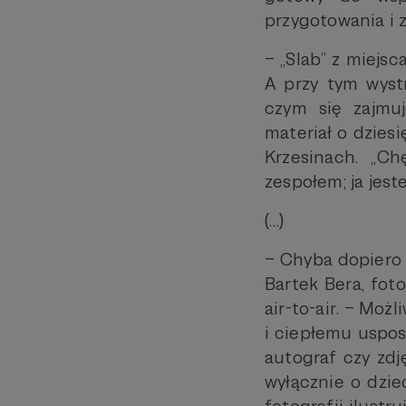
przygotowania i 
– „Slab” z miejsc
A przy tym wystr
czym się zajmu
materiał o dzies
Krzesinach. „C
zespołem; ja jeste
(…)
– Chyba dopiero 
Bartek Bera, foto
air-to-air. – Mo
i ciepłemu uspos
autograf czy zdj
wyłącznie o dziec