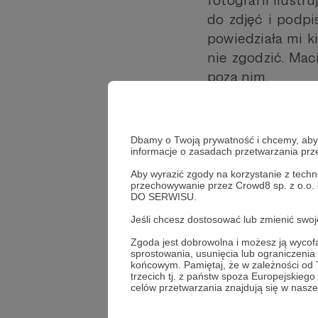
fotografii ilust
do zdjęć i podpi
powiedziała mi ki
nie zgodzić. Mac
poza nim.
– Nie bał się kam
tym cechom, no i
Dbamy o Twoją prywatność i chcemy, abyś 
kampanii rekruta
informacje o zasadach przetwarzania pr
jeszcze – szefow
Aby wyrazić zgody na korzystanie z techn
w oczach, gdy mó
przechowywanie przez Crowd8 sp. z o.o.
DO SERWISU.
sił powietrznych
Jeśli chcesz dostosować lub zmienić sw
narzędziem do 
przyciągają tyle 
Zgoda jest dobrowolna i możesz ją wyc
sprostowania, usunięcia lub ograniczeni
końcowym. Pamiętaj, że w zależności od
– Mam przekonani
trzecich tj. z państw spoza Europejskie
celów przetwarzania znajdują się w naszej
się go w pełni
lotniczego serca 