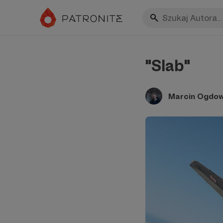
"Slab"
Marcin Ogdow