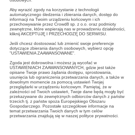
Monitorującego projektów z zakresu
osobowych.
Europejskiego Zielonego Ładu w Narodowym
Aby wyrazić zgody na korzystanie z technologii
automatycznego śledzenia i zbierania danych, dostęp do
Centrum Badań i Rozwoju w latach 2020-
informacji na Twoim urządzeniu końcowym i ich
2025. Ekspert w Zespole ds. aktualizacji
przechowywanie przez Crowd8 sp. z o.o. oraz podmioty
zewnętrzne, które wspierają nas w prowadzeniu działalności,
"Krajowego Planu na rzecz Energii i Klimatu
kliknij AKCEPTUJĘ I PRZECHODZĘ DO SERWISU.
na lata 2021-2030" i "Polityki energetycznej
Jeśli chcesz dostosować lub zmienić swoje preferencje
Polski do 2040 r." przy Ministrze Klimatu i
dotyczące zbierania danych osobowych, wybierz opcję
"USTAWIENIA ZAAWANSOWANE".
Środowiska.
Zgoda jest dobrowolna i możesz ją wycofać w
USTAWIENIACH ZAAWANSOWANYCH, gdzie jest także
------
opisane Twoje prawo żądania dostępu, sprostowania,
usunięcia lub ograniczenia przetwarzania danych, a także w
dowolnym momencie za pomocą ustawień Twojej
Spotkanie odbędzie się na
Zoom
, a udział w
przeglądarki w urządzeniu końcowym. Pamiętaj, że w
nim nie wymaga instalowania dodatkowego
zależności od Twoich ustawień, Twoje dane będą mogły być
przekazywane do zewnętrznych odbiorców danych z państw
oprogramowania ani rejestracji - wystarczy
trzecich tj. z państw spoza Europejskiego Obszaru
Gospodarczego. Pozostałe szczegółowe informacje na
kliknąć w link, który udostępnimy przed
temat przetwarzania Twoich danych w tym celów
rozpoczęciem. W spotkaniu mogą
przetwarzania znajdują się w naszej polityce prywatności.
uczestniczyć Patroni wspierający Naukę o
klimacie od progu 35 zł (istnieje możliwość