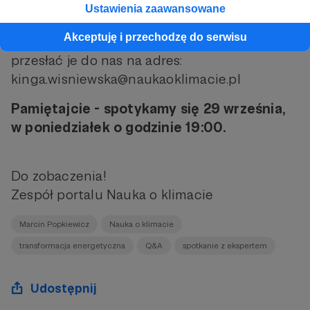
Ustawienia zaawansowane
podwyższenia progu wsparcia).
Akceptuję i przechodzę do serwisu
A jeśli już macie pytania do eksperta, możecie
przesłać je do nas na adres:
kinga.wisniewska@naukaoklimacie.pl
Pamiętajcie - spotykamy się 29 września,
w poniedziałek o godzinie 19:00.
Do zobaczenia!
Zespół portalu Nauka o klimacie
Marcin Popkiewicz
Nauka o klimacie
transformacja energetyczna
Q&A
spotkanie z ekspertem
Udostępnij