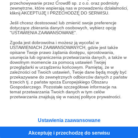
przechowywanie przez Crowd8 sp. z o.o. oraz podmioty
zewnętrzne, które wspierają nas w prowadzeniu działalności,
Dobrego weekendu!
kliknij AKCEPTUJĘ I PRZECHODZĘ DO SERWISU.
Jeśli chcesz dostosować lub zmienić swoje preferencje
-----
dotyczące zbierania danych osobowych, wybierz opcję
"USTAWIENIA ZAAWANSOWANE".
Nz. symboliczny moment – przeszłość mija się
Zgoda jest dobrowolna i możesz ją wycofać w
z przyszłością/fot. Marcin Łobaczewski
USTAWIENIACH ZAAWANSOWANYCH, gdzie jest także
opisane Twoje prawo żądania dostępu, sprostowania,
usunięcia lub ograniczenia przetwarzania danych, a także w
MiroMar
Mirosławiec
TB2
Bayraktar
bezzałogowiec
dowolnym momencie za pomocą ustawień Twojej
przeglądarki w urządzeniu końcowym. Pamiętaj, że w
dron
Ukraina
"Polska Zbrojna"
zależności od Twoich ustawień, Twoje dane będą mogły być
przekazywane do zewnętrznych odbiorców danych z państw
trzecich tj. z państw spoza Europejskiego Obszaru
Gospodarczego. Pozostałe szczegółowe informacje na
Udostępnij
temat przetwarzania Twoich danych w tym celów
przetwarzania znajdują się w naszej polityce prywatności.
Ustawienia zaawansowane
Marcin Ogdowski
Akceptuję i przechodzę do serwisu