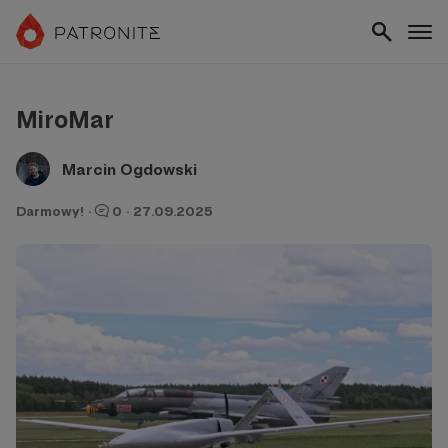
MiroMar
Marcin Ogdowski
Darmowy!
·
0
·
27.09.2025