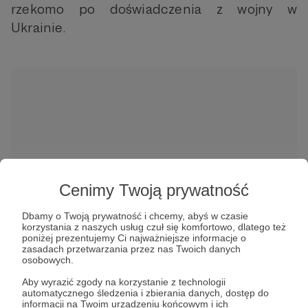
rzekomo po doświadczenia z wojny w
Ukrainie.
W tym miejscu powinna być zewnętrzna
treść
Cenimy Twoją prywatność
Aby zobaczyć treść musisz zmienić ustawienia
Dbamy o Twoją prywatność i chcemy, abyś w czasie
polityki prywatności
korzystania z naszych usług czuł się komfortowo, dlatego też
poniżej prezentujemy Ci najważniejsze informacje o
zasadach przetwarzania przez nas Twoich danych
osobowych.
A w październikowym numerze „Polski
Aby wyrazić zgody na korzystanie z technologii
Zbrojnej” będziecie mogli przeczytać
automatycznego śledzenia i zbierania danych, dostęp do
obszerny reportaż z „MiroMar”.
informacji na Twoim urządzeniu końcowym i ich