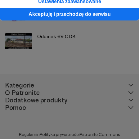
Ustawienia zaawansowane
V Kongres Entuzjastów i Przyjaciół Kolei
Akceptuję i przechodzę do serwisu
Odcinek 69 CDK
Kategorie
O Patronite
Dodatkowe produkty
Pomoc
Regulamin
Polityka prywatności
Patronite Commons