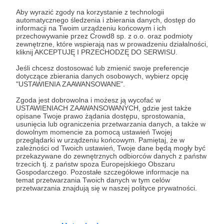
Zaloguj się
Aby wyrazić zgody na korzystanie z technologii
automatycznego śledzenia i zbierania danych, dostęp do
informacji na Twoim urządzeniu końcowym i ich
Udostępnij
przechowywanie przez Crowd8 sp. z o.o. oraz podmioty
zewnętrzne, które wspierają nas w prowadzeniu działalności,
kliknij AKCEPTUJĘ I PRZECHODZĘ DO SERWISU.
Jeśli chcesz dostosować lub zmienić swoje preferencje
dotyczące zbierania danych osobowych, wybierz opcję
"USTAWIENIA ZAAWANSOWANE".
Zgoda jest dobrowolna i możesz ją wycofać w
Kuracyja
USTAWIENIACH ZAAWANSOWANYCH, gdzie jest także
opisane Twoje prawo żądania dostępu, sprostowania,
usunięcia lub ograniczenia przetwarzania danych, a także w
Zobacz profil autora
dowolnym momencie za pomocą ustawień Twojej
przeglądarki w urządzeniu końcowym. Pamiętaj, że w
zależności od Twoich ustawień, Twoje dane będą mogły być
przekazywane do zewnętrznych odbiorców danych z państw
trzecich tj. z państw spoza Europejskiego Obszaru
Gospodarczego. Pozostałe szczegółowe informacje na
Zobacz również
temat przetwarzania Twoich danych w tym celów
przetwarzania znajdują się w naszej polityce prywatności.
RegioJet (pilne)