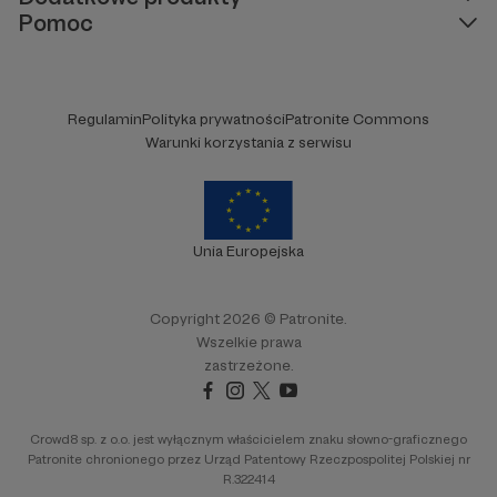
Pomoc
Regulamin
Polityka prywatności
Patronite Commons
Warunki korzystania z serwisu
Unia Europejska
Copyright 2026 © Patronite.
Wszelkie prawa
zastrzeżone.
Crowd8 sp. z o.o. jest wyłącznym właścicielem znaku słowno-graficznego
Patronite chronionego przez Urząd Patentowy Rzeczpospolitej Polskiej nr
R.322414