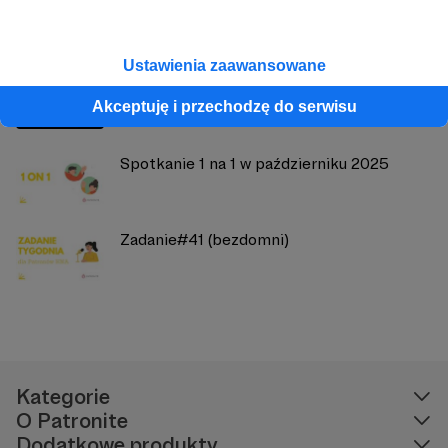
Zobacz również
Ustawienia zaawansowane
Wyrażenia Dnia na październik 2025
Akceptuję i przechodzę do serwisu
Spotkanie 1 na 1 w październiku 2025
Zadanie#41 (bezdomni)
Kategorie
O Patronite
Dodatkowe produkty