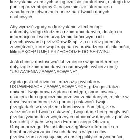
korzystania z naszych usług czuł się komfortowo, dlatego też
Zostań Patronem
poniżej prezentujemy Ci najważniejsze informacje o
zasadach przetwarzania przez nas Twoich danych
osobowych.
Zaloguj się
Aby wyrazić zgody na korzystanie z technologii
automatycznego śledzenia i zbierania danych, dostęp do
informacji na Twoim urządzeniu końcowym i ich
zniżka
przechowywanie przez Crowd8 sp. z o.o. oraz podmioty
zewnętrzne, które wspierają nas w prowadzeniu działalności,
kliknij AKCEPTUJĘ I PRZECHODZĘ DO SERWISU.
Udostępnij
Jeśli chcesz dostosować lub zmienić swoje preferencje
dotyczące zbierania danych osobowych, wybierz opcję
"USTAWIENIA ZAAWANSOWANE".
Zgoda jest dobrowolna i możesz ją wycofać w
USTAWIENIACH ZAAWANSOWANYCH, gdzie jest także
opisane Twoje prawo żądania dostępu, sprostowania,
usunięcia lub ograniczenia przetwarzania danych, a także w
Kwadrans Na Angielski
dowolnym momencie za pomocą ustawień Twojej
przeglądarki w urządzeniu końcowym. Pamiętaj, że w
zależności od Twoich ustawień, Twoje dane będą mogły być
przekazywane do zewnętrznych odbiorców danych z państw
Zobacz profil autora
trzecich tj. z państw spoza Europejskiego Obszaru
Gospodarczego. Pozostałe szczegółowe informacje na
temat przetwarzania Twoich danych w tym celów
przetwarzania znajdują się w naszej polityce prywatności.