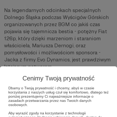
Na legendarnych odcinkach specjalnych
Dolnego Śląska podczas Wyścigów Górskich
organizowanych przez BGM co jakiś czas
pojawia się tajemnicza bestia - potężny Fiat
126p, który dzięki marzeniom i staraniom
właściciela, Mariusza Dernogi, oraz
pomysłowości i możliwościom sponsora -
Jacka z firmy Evo Dynamics, jest prawdziwym
latającym potworem.
Cenimy Twoją prywatność
Ten projekt to prawdziwy unikat w skali
naszego kraju i dowód na to, że duch tuningu
Dbamy o Twoją prywatność i chcemy, abyś w czasie
korzystania z naszych usług czuł się komfortowo, dlatego też
nie umarł wraz z gotowymi zestawami.
poniżej prezentujemy Ci najważniejsze informacje o
zasadach przetwarzania przez nas Twoich danych
TURBO MALUCH ma nie tylko ciekawie
osobowych.
poskładany silnik wykorzystujący elementy
Aby wyrazić zgody na korzystanie z technologii
różnych modeli VW Passatów, ale ma też