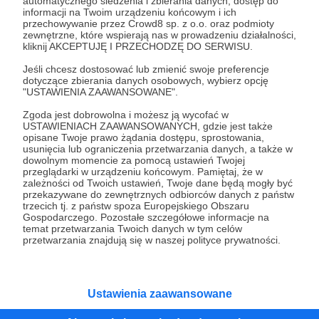
automatycznego śledzenia i zbierania danych, dostęp do
informacji na Twoim urządzeniu końcowym i ich
przygotowane specjalnie dla tego
przechowywanie przez Crowd8 sp. z o.o. oraz podmioty
egzemplarza kute tłoki z Evo Dynamics i wiele
zewnętrzne, które wspierają nas w prowadzeniu działalności,
kliknij AKCEPTUJĘ I PRZECHODZĘ DO SERWISU.
innych, ciekawych modyfikacji.
Jeśli chcesz dostosować lub zmienić swoje preferencje
dotyczące zbierania danych osobowych, wybierz opcję
Mam nadzieję, że wam się spodoba ten film.
"USTAWIENIA ZAAWANSOWANE".
Nagrałam go jakiś czas temu, jeszcze starym
Zgoda jest dobrowolna i możesz ją wycofać w
USTAWIENIACH ZAAWANSOWANYCH, gdzie jest także
zestawem mikrofonowym. Dzięki waszemu
opisane Twoje prawo żądania dostępu, sprostowania,
wsparciu mogę kupować lepszy sprzęt i
usunięcia lub ograniczenia przetwarzania danych, a także w
dowolnym momencie za pomocą ustawień Twojej
docierać na ciekawe imprezy, by "łowić" tam
przeglądarki w urządzeniu końcowym. Pamiętaj, że w
zależności od Twoich ustawień, Twoje dane będą mogły być
interesujących pasjonatów <3
przekazywane do zewnętrznych odbiorców danych z państw
trzecich tj. z państw spoza Europejskiego Obszaru
Gospodarczego. Pozostałe szczegółowe informacje na
temat przetwarzania Twoich danych w tym celów
przetwarzania znajdują się w naszej polityce prywatności.
MOTORSPORT
prl
maluch
polskie samochody
Udostępnij
Ustawienia zaawansowane