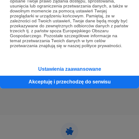
opisane Twoje prawo żądania dostępu, sprostowania,
usunięcia lub ograniczenia przetwarzania danych, a także w
dowolnym momencie za pomocą ustawień Twojej
przeglądarki w urządzeniu końcowym. Pamiętaj, że w
02.10.2025
Brak komentarzy
zależności od Twoich ustawień, Twoje dane będą mogły być
●
przekazywane do zewnętrznych odbiorców danych z państw
trzecich tj. z państw spoza Europejskiego Obszaru
"Kobiety Motorsportu" – nowy podcast już
Gospodarczego. Pozostałe szczegółowe informacje na
temat przetwarzania Twoich danych w tym celów
wkrótce!
przetwarzania znajdują się w naszej polityce prywatności.
Z okazji urodzin mam prezent nie tylko dla siebie – startuję
z nowym podcastem o kobietach, które zmieniają oblicze
motorsportu. Patroni i patronki jako pierwsi usłyszą
rozmowy, które inspirują, zaskakują i przybliżają barwny
świat dziewczyn z rajdów, wyścigów i parku serwisowego.
Ustawienia zaawansowane
MOTORSPORT
kobiety
Akceptuję i przechodzę do serwisu