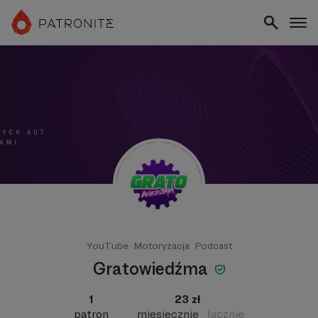
YouTube
Motoryzacja
Podcast
Gratowiedźma
1
23 zł
patron
miesięcznie
łącznie