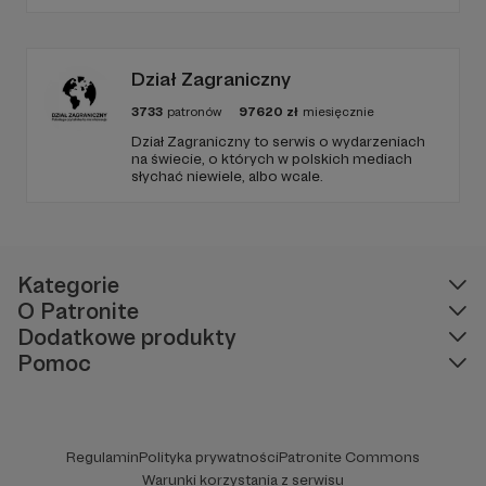
co wzbudza we mnie emocje i zostaje w
głowie pod koniec dnia. Ubarwiony dźwiękami
jak w radiowym teatrze, pomysł na to, jak
ogarnąć rzeczywistość.
Dział Zagraniczny
3733
patronów
97620
zł
miesięcznie
Dział Zagraniczny to serwis o wydarzeniach
na świecie, o których w polskich mediach
słychać niewiele, albo wcale.
Kategorie
O Patronite
Dodatkowe produkty
Pomoc
Regulamin
Polityka prywatności
Patronite Commons
Warunki korzystania z serwisu