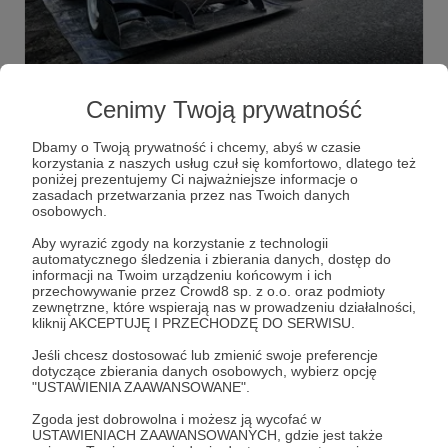
06.10.2025
Brak komentarzy
●
Cenimy Twoją prywatność
Nowy film: zobacz unikatowego
tuningowanego Turbo Malucha
Dbamy o Twoją prywatność i chcemy, abyś w czasie
Nie ma drugiego takiego projektu w Polsce, a ja
korzystania z naszych usług czuł się komfortowo, dlatego też
przepytałam jego twórców i sprawdziłam, jak radzi sobie
poniżej prezentujemy Ci najważniejsze informacje o
na wyścigach. Zapraszam na nowy film
zasadach przetwarzania przez nas Twoich danych
osobowych.
MOTORSPORT
prl
maluch
+1
Aby wyrazić zgody na korzystanie z technologii
automatycznego śledzenia i zbierania danych, dostęp do
informacji na Twoim urządzeniu końcowym i ich
przechowywanie przez Crowd8 sp. z o.o. oraz podmioty
zewnętrzne, które wspierają nas w prowadzeniu działalności,
kliknij AKCEPTUJĘ I PRZECHODZĘ DO SERWISU.
Jeśli chcesz dostosować lub zmienić swoje preferencje
dotyczące zbierania danych osobowych, wybierz opcję
"USTAWIENIA ZAAWANSOWANE".
Zgoda jest dobrowolna i możesz ją wycofać w
USTAWIENIACH ZAAWANSOWANYCH, gdzie jest także