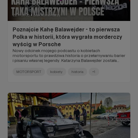
22.11.2025
Brak komentarzy
●
Poznajcie Kahę Balawejder - to pierwsza
Polka w historii, która wygrała morderczy
wyścig w Porsche
Nowy odcinek mojego podcastu o kobietach
motorsportu to prawdziwa historia o przełamywaniu barier
i pisaniu własnej legendy. Katarzyna Balawejder została
pierwszą kobietą, która wygrała wyścig Endurance w klasie
Porsche GT3 Cup. Jej sukces to nie tylko sportowy
MOTORSPORT
kobiety
historia
+1
rekord, ale także symbol odwagi i determinacji.