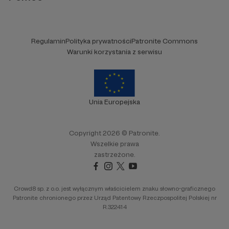
Regulamin
Polityka prywatności
Patronite Commons
Warunki korzystania z serwisu
Unia Europejska
Copyright 2026 © Patronite.
Wszelkie prawa
zastrzeżone.
Crowd8 sp. z o.o. jest wyłącznym właścicielem znaku słowno-graficznego
Patronite chronionego przez Urząd Patentowy Rzeczpospolitej Polskiej nr
R.322414