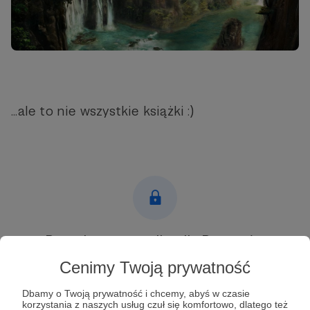
...ale to nie wszystkie książki :)
Post dostępny tylko dla Patronów
Cenimy Twoją prywatność
Aby zobaczyć ten materiał musisz być zalogowany
Dbamy o Twoją prywatność i chcemy, abyś w czasie
korzystania z naszych usług czuł się komfortowo, dlatego też
Zostań Patronem