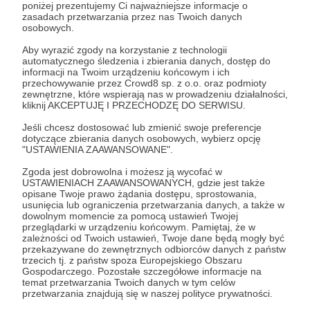
poniżej prezentujemy Ci najważniejsze informacje o
zasadach przetwarzania przez nas Twoich danych
Zaloguj się
osobowych.
Aby wyrazić zgody na korzystanie z technologii
automatycznego śledzenia i zbierania danych, dostęp do
wcześniejszy dostęp
informacji na Twoim urządzeniu końcowym i ich
przechowywanie przez Crowd8 sp. z o.o. oraz podmioty
zewnętrzne, które wspierają nas w prowadzeniu działalności,
kliknij AKCEPTUJĘ I PRZECHODZĘ DO SERWISU.
Udostępnij
Jeśli chcesz dostosować lub zmienić swoje preferencje
dotyczące zbierania danych osobowych, wybierz opcję
"USTAWIENIA ZAAWANSOWANE".
Zgoda jest dobrowolna i możesz ją wycofać w
USTAWIENIACH ZAAWANSOWANYCH, gdzie jest także
opisane Twoje prawo żądania dostępu, sprostowania,
usunięcia lub ograniczenia przetwarzania danych, a także w
KSIĄŻKOWISKO
dowolnym momencie za pomocą ustawień Twojej
przeglądarki w urządzeniu końcowym. Pamiętaj, że w
zależności od Twoich ustawień, Twoje dane będą mogły być
Zobacz profil autora
przekazywane do zewnętrznych odbiorców danych z państw
trzecich tj. z państw spoza Europejskiego Obszaru
Gospodarczego. Pozostałe szczegółowe informacje na
temat przetwarzania Twoich danych w tym celów
przetwarzania znajdują się w naszej polityce prywatności.
Zobacz również