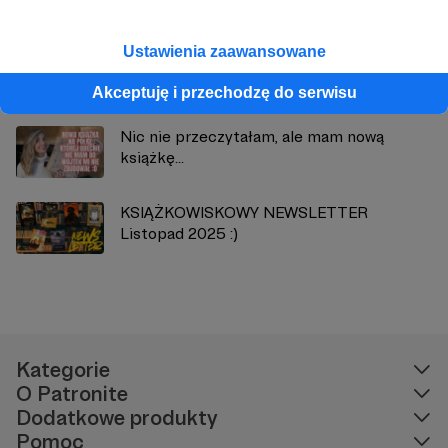
Ustawienia zaawansowane
Skończyłam piąty tom Kronik Diuny!
Akceptuję i przechodzę do serwisu
Nic nie przeczytałam, ale mam nową
książkę...
KSIĄŻKOWISKOWY NEWSLETTER
Listopad 2025 :)
Kategorie
O Patronite
Dodatkowe produkty
Pomoc