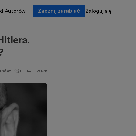
od Autorów
Zacznij zarabiać
Zaloguj się
itlera.
?
ronów!
·
0
·
14.11.2025