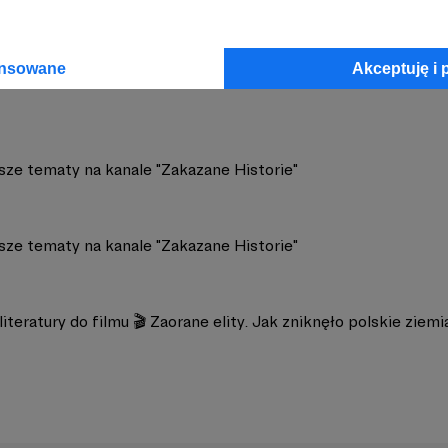
NE HISTORIE
Zobacz 
ansowane
Akceptuję i 
ższe tematy na kanale "Zakazane Historie"
ższe tematy na kanale "Zakazane Historie"
iteratury do filmu 🎬 Zaorane elity. Jak zniknęło polskie ziem