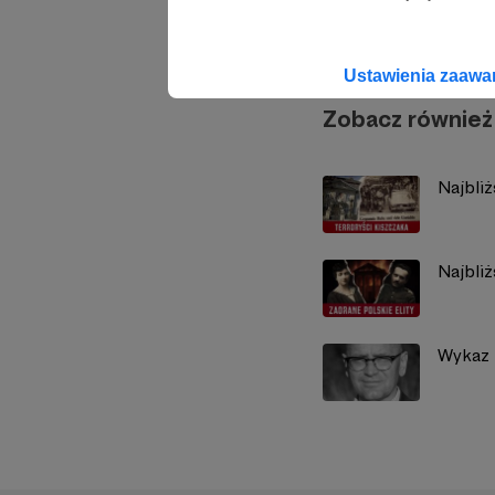
ZAKAZA
Ustawienia zaaw
Zobacz również
Najbli
Najbli
Wykaz l