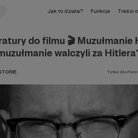
Jak to działa?
Funkcje
Treści 
ratury do filmu 🎬 Muzułmanie H
uzułmanie walczyli za Hitlera
STORIE
Tylko dla Pat