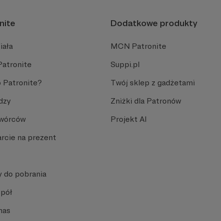
nite
Dodatkowe produkty
iała
MCN Patronite
Patronite
Suppi.pl
 Patronite?
Twój sklep z gadżetami
dzy
Zniżki dla Patronów
Twórców
Projekt AI
rcie na prezent
y do pobrania
spół
nas