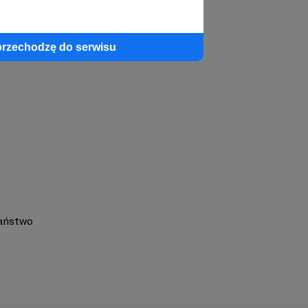
profil autora
przechodzę do serwisu
iaństwo