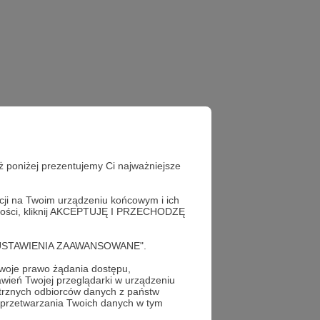
ż poniżej prezentujemy Ci najważniejsze
acji na Twoim urządzeniu końcowym i ich
alności, kliknij AKCEPTUJĘ I PRZECHODZĘ
cję "USTAWIENIA ZAAWANSOWANE".
oje prawo żądania dostępu,
wień Twojej przeglądarki w urządzeniu
trznych odbiorców danych z państw
 przetwarzania Twoich danych w tym