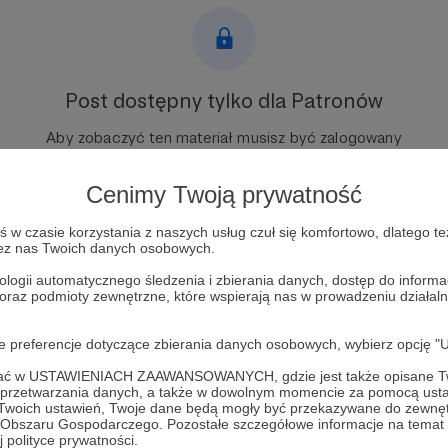
Post dostępny tylko dla Patronów
Aby zobaczyć ten materiał musisz być zalogowany
Cenimy Twoją prywatność
Zostań Patronem
w czasie korzystania z naszych usług czuł się komfortowo, dlatego te
Zaloguj się
zez nas Twoich danych osobowych.
ologii automatycznego śledzenia i zbierania danych, dostęp do inform
 oraz podmioty zewnętrzne, które wspierają nas w prowadzeniu dział
oje preferencje dotyczące zbierania danych osobowych, wybierz op
ofać w USTAWIENIACH ZAAWANSOWANYCH, gdzie jest także opisane Tw
a przetwarzania danych, a także w dowolnym momencie za pomocą usta
 Twoich ustawień, Twoje dane będą mogły być przekazywane do zewnę
go Obszaru Gospodarczego. Pozostałe szczegółowe informacje na temat
 polityce prywatności.