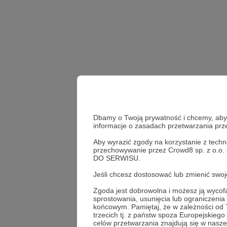
Dbamy o Twoją prywatność i chcemy, abyś 
informacje o zasadach przetwarzania pr
Aby wyrazić zgody na korzystanie z techn
przechowywanie przez Crowd8 sp. z o.o.
#zakazanehistorie
DO SERWISU.
Jeśli chcesz dostosować lub zmienić sw
Udostępnij
Zgoda jest dobrowolna i możesz ją wyc
sprostowania, usunięcia lub ograniczeni
końcowym. Pamiętaj, że w zależności od
trzecich tj. z państw spoza Europejskie
celów przetwarzania znajdują się w naszej