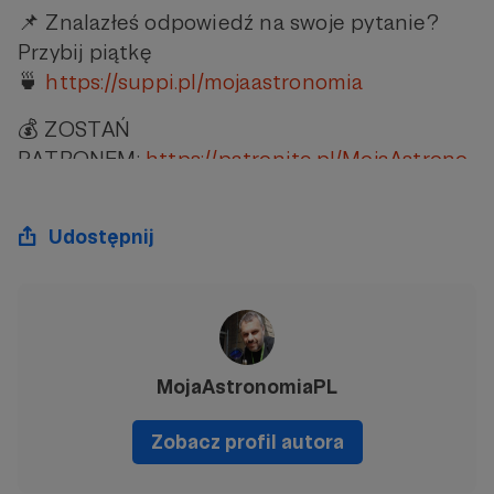
📌 Znalazłeś odpowiedź na swoje pytanie?
Przybij piątkę
🍵
https://suppi.pl/mojaastronomia
💰 ZOSTAŃ
PATRONEM:
https://patronite.pl/MojaAstrono
mia
✅ Obserwuj mnie na:
Udostępnij
FACEBOOK:
https://www.facebook.com/mojaa
stronomiapl
INSTAGRAM:
https://www.instagram.com/moja
MojaAstronomiaPL
astronomia
Zobacz profil autora