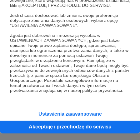
zewnętrzne, które wspierają nas w prowadzeniu działalności,
kliknij AKCEPTUJĘ I PRZECHODZĘ DO SERWISU.
Jeśli chcesz dostosować lub zmienić swoje preferencje
dotyczące zbierania danych osobowych, wybierz opcję
"USTAWIENIA ZAAWANSOWANE".
Zgoda jest dobrowolna i możesz ją wycofać w
USTAWIENIACH ZAAWANSOWANYCH, gdzie jest także
opisane Twoje prawo żądania dostępu, sprostowania,
usunięcia lub ograniczenia przetwarzania danych, a także w
dowolnym momencie za pomocą ustawień Twojej
przeglądarki w urządzeniu końcowym. Pamiętaj, że w
To idealne rozwiązanie dla wszystkich, którzy chcą
zależności od Twoich ustawień, Twoje dane będą mogły być
przekazywane do zewnętrznych odbiorców danych z państw
fotografować kosmos jeszcze wygodniej – z
trzecich tj. z państw spoza Europejskiego Obszaru
poziomu kanapy, auta albo namiotu w terenie.
Gospodarczego. Pozostałe szczegółowe informacje na
temat przetwarzania Twoich danych w tym celów
przetwarzania znajdują się w naszej polityce prywatności.
Ustawienia zaawansowane
Akceptuję i przechodzę do serwisu