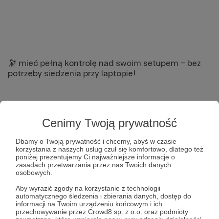
🔭 mieć pełną kontrolę nad swoim setupem – bez
potrzeby siedzenia przy laptopie!
Cenimy Twoją prywatność
Dbamy o Twoją prywatność i chcemy, abyś w czasie
korzystania z naszych usług czuł się komfortowo, dlatego też
poniżej prezentujemy Ci najważniejsze informacje o
zasadach przetwarzania przez nas Twoich danych
osobowych.
Aby wyrazić zgody na korzystanie z technologii
automatycznego śledzenia i zbierania danych, dostęp do
informacji na Twoim urządzeniu końcowym i ich
przechowywanie przez Crowd8 sp. z o.o. oraz podmioty