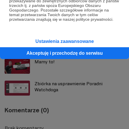
przekazywane do zewnętrznych odbiorców danych z państw
trzecich tj. z państw spoza Europejskiego Obszaru
Gospodarczego. Pozostałe szczegółowe informacje na
temat przetwarzania Twoich danych w tym celów
przetwarzania znajdują się w naszej polityce prywatności.
Zobacz również
Samorząd potrzebuje reformy, ale nie
Ustawienia zaawansowane
takiej!
Akceptuję i przechodzę do serwisu
Mamy to!
Zbiórka na usprawnienie Poradni
Watchdoga
Komentarze (0)
Brak komentarzy...