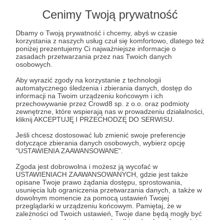
Cenimy Twoją prywatność
P.S. Dziś w Sejmie kolejne podejście do CRU.
Lewica zapowiedziała złożenie poprawki, by
Dbamy o Twoją prywatność i chcemy, abyś w czasie
powiązać próg publikowania umów w
korzystania z naszych usług czuł się komfortowo, dlatego też
poniżej prezentujemy Ci najważniejsze informacje o
rejestrze z płacą minimalną. A co pozostali
zasadach przetwarzania przez nas Twoich danych
osobowych.
koalicjanci? Nadal milczą.
Aby wyrazić zgody na korzystanie z technologii
automatycznego śledzenia i zbierania danych, dostęp do
watchdog
takdlacru
jawnosć
finanfepubliczne
informacji na Twoim urządzeniu końcowym i ich
przechowywanie przez Crowd8 sp. z o.o. oraz podmioty
zewnętrzne, które wspierają nas w prowadzeniu działalności,
Udostępnij
kliknij AKCEPTUJĘ I PRZECHODZĘ DO SERWISU.
Jeśli chcesz dostosować lub zmienić swoje preferencje
dotyczące zbierania danych osobowych, wybierz opcję
"USTAWIENIA ZAAWANSOWANE".
Zgoda jest dobrowolna i możesz ją wycofać w
USTAWIENIACH ZAAWANSOWANYCH, gdzie jest także
opisane Twoje prawo żądania dostępu, sprostowania,
Sieć Obywatelska Watchdog Polska
usunięcia lub ograniczenia przetwarzania danych, a także w
dowolnym momencie za pomocą ustawień Twojej
przeglądarki w urządzeniu końcowym. Pamiętaj, że w
Zobacz profil autora
zależności od Twoich ustawień, Twoje dane będą mogły być