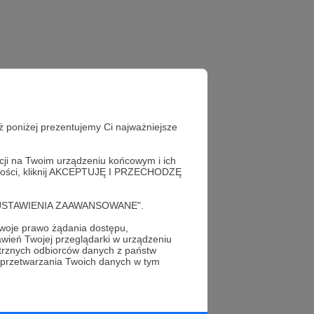
ż poniżej prezentujemy Ci najważniejsze
acji na Twoim urządzeniu końcowym i ich
alności, kliknij AKCEPTUJĘ I PRZECHODZĘ
cję "USTAWIENIA ZAAWANSOWANE".
oje prawo żądania dostępu,
wień Twojej przeglądarki w urządzeniu
profil autora
trznych odbiorców danych z państw
 przetwarzania Twoich danych w tym