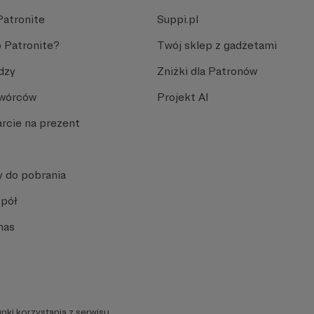
Patronite
Suppi.pl
 Patronite?
Twój sklep z gadżetami
dzy
Zniżki dla Patronów
Twórców
Projekt AI
rcie na prezent
y do pobrania
spół
nas
nki korzystania z serwisu