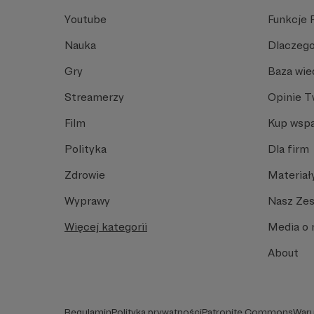
Youtube
Funkcje 
Nauka
Dlaczego
Gry
Baza wie
Streamerzy
Opinie 
Film
Kup wspa
Polityka
Dla firm
Zdrowie
Materiał
Wyprawy
Nasz Ze
Więcej kategorii
Media o 
About
Regulamin
Polityka prywatności
Patronite Commons
Waru