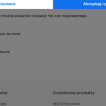
ansowane
Akceptuję i 
 można poważnie rozważyć też coś niepoważnego.
ycz na mnie!
wkurza
nite
Dodatkowe produkty
iała
MCN Patronite