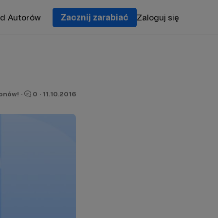
od Autorów
Zacznij zarabiać
Zaloguj się
ronów!
·
0
·
11.10.2016