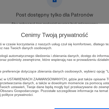
Post dostępny tylko dla Patronów
Aby zobaczyć ten materiał musisz być zalogowany
Cenimy Twoją prywatność
Zostań Patronem
w czasie korzystania z naszych usług czuł się komfortowo, dlatego te
zez nas Twoich danych osobowych.
Zaloguj się
ologii automatycznego śledzenia i zbierania danych, dostęp do inform
 oraz podmioty zewnętrzne, które wspierają nas w prowadzeniu dział
oje preferencje dotyczące zbierania danych osobowych, wybierz op
ofać w USTAWIENIACH ZAAWANSOWANYCH, gdzie jest także opisane Tw
a przetwarzania danych, a także w dowolnym momencie za pomocą usta
łosowska
Zobacz 
 Twoich ustawień, Twoje dane będą mogły być przekazywane do zewnę
go Obszaru Gospodarczego. Pozostałe szczegółowe informacje na temat
 polityce prywatności.