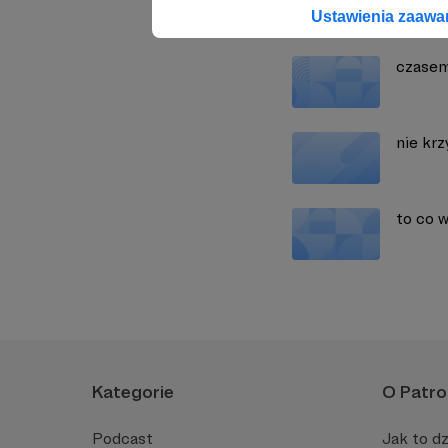
Zobacz również
Ustawienia zaaw
czasem
nie krz
to co 
Kategorie
O Patro
Podcast
Jak to dz