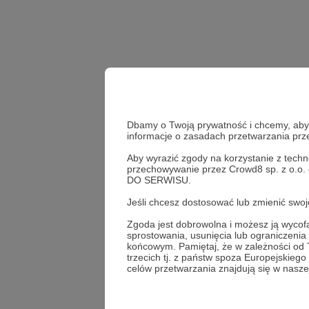
Dbamy o Twoją prywatność i chcemy, abyś 
informacje o zasadach przetwarzania pr
Aby wyrazić zgody na korzystanie z techn
przechowywanie przez Crowd8 sp. z o.o.
Udostępnij
DO SERWISU.
Jeśli chcesz dostosować lub zmienić sw
Zgoda jest dobrowolna i możesz ją wyc
sprostowania, usunięcia lub ograniczeni
Anna K
końcowym. Pamiętaj, że w zależności od
trzecich tj. z państw spoza Europejskie
celów przetwarzania znajdują się w naszej