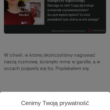
W chwili, w której skończyliśmy nagrywać
naszą rozmowę, ścisnęło mnie w gardle, a w
oczach pojawiły się łzy. Popłakałem się.
Cenimy Twoją prywatność