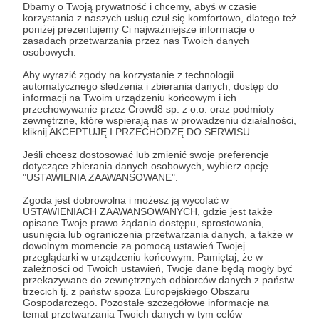
Dbamy o Twoją prywatność i chcemy, abyś w czasie
Post dostępny tylko dla Patronów
korzystania z naszych usług czuł się komfortowo, dlatego też
poniżej prezentujemy Ci najważniejsze informacje o
Aby zobaczyć ten materiał musisz być zalogowany
zasadach przetwarzania przez nas Twoich danych
osobowych.
Aby wyrazić zgody na korzystanie z technologii
Zostań Patronem
automatycznego śledzenia i zbierania danych, dostęp do
informacji na Twoim urządzeniu końcowym i ich
przechowywanie przez Crowd8 sp. z o.o. oraz podmioty
Zaloguj się
zewnętrzne, które wspierają nas w prowadzeniu działalności,
kliknij AKCEPTUJĘ I PRZECHODZĘ DO SERWISU.
Udostępnij
Jeśli chcesz dostosować lub zmienić swoje preferencje
dotyczące zbierania danych osobowych, wybierz opcję
"USTAWIENIA ZAAWANSOWANE".
Zgoda jest dobrowolna i możesz ją wycofać w
USTAWIENIACH ZAAWANSOWANYCH, gdzie jest także
opisane Twoje prawo żądania dostępu, sprostowania,
usunięcia lub ograniczenia przetwarzania danych, a także w
dowolnym momencie za pomocą ustawień Twojej
Piotr Żyłka
przeglądarki w urządzeniu końcowym. Pamiętaj, że w
zależności od Twoich ustawień, Twoje dane będą mogły być
przekazywane do zewnętrznych odbiorców danych z państw
Zobacz profil autora
trzecich tj. z państw spoza Europejskiego Obszaru
Gospodarczego. Pozostałe szczegółowe informacje na
temat przetwarzania Twoich danych w tym celów