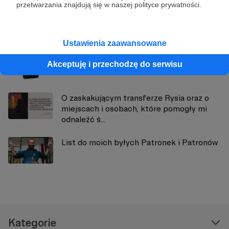
przetwarzania znajdują się w naszej polityce prywatności.
Zobacz również
Ustawienia zaawansowane
Moja nowa książka: "Chłopaki (nie) płaczą"
Akceptuję i przechodzę do serwisu
O zaskakującym transferze Rysia oraz o
miejscach i osobach, które pomogły mi
odnaleźć ś...
List do moich byłych Patronek i Patronów
Kategorie