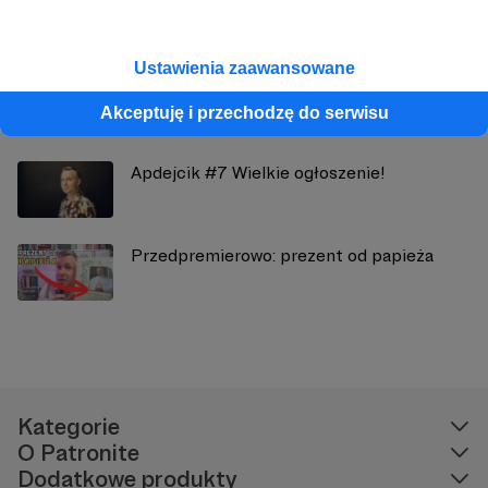
Zobacz również
Ustawienia zaawansowane
Apdejcik#5 Do zobaczenia na
Coperniconie!
Akceptuję i przechodzę do serwisu
Apdejcik #7 Wielkie ogłoszenie!
Przedpremierowo: prezent od papieża
Kategorie
O Patronite
Dodatkowe produkty