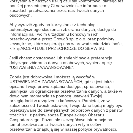
korzystania z naszych usług czuł się komfortowo, dlatego też
Zostań Patronem
poniżej prezentujemy Ci najważniejsze informacje o
zasadach przetwarzania przez nas Twoich danych
osobowych.
Zaloguj się
Aby wyrazić zgody na korzystanie z technologii
automatycznego śledzenia i zbierania danych, dostęp do
informacji na Twoim urządzeniu końcowym i ich
apdejcik
święta
przechowywanie przez Crowd8 sp. z o.o. oraz podmioty
zewnętrzne, które wspierają nas w prowadzeniu działalności,
kliknij AKCEPTUJĘ I PRZECHODZĘ DO SERWISU.
Udostępnij
Jeśli chcesz dostosować lub zmienić swoje preferencje
dotyczące zbierania danych osobowych, wybierz opcję
"USTAWIENIA ZAAWANSOWANE".
Zgoda jest dobrowolna i możesz ją wycofać w
USTAWIENIACH ZAAWANSOWANYCH, gdzie jest także
opisane Twoje prawo żądania dostępu, sprostowania,
usunięcia lub ograniczenia przetwarzania danych, a także w
Lekcjareligii.pl
dowolnym momencie za pomocą ustawień Twojej
przeglądarki w urządzeniu końcowym. Pamiętaj, że w
zależności od Twoich ustawień, Twoje dane będą mogły być
Zobacz profil autora
przekazywane do zewnętrznych odbiorców danych z państw
trzecich tj. z państw spoza Europejskiego Obszaru
Gospodarczego. Pozostałe szczegółowe informacje na
temat przetwarzania Twoich danych w tym celów
przetwarzania znajdują się w naszej polityce prywatności.