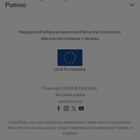
Pomoc
Regulamin
Polityka prywatności
Patronite Commons
Warunki korzystania z serwisu
Unia Europejska
Copyright 2026 © Patronite.
Wszelkie prawa
zastrzeżone.
Crowd8 sp. z o.o. jest wyłącznym właścicielem znaku słowno-graficznego
Patronite chronionego przez Urząd Patentowy Rzeczpospolitej Polskiej nr
R.322414