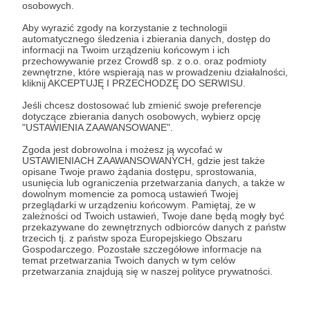
osobowych.
Zaloguj się
Aby wyrazić zgody na korzystanie z technologii
automatycznego śledzenia i zbierania danych, dostęp do
informacji na Twoim urządzeniu końcowym i ich
przechowywanie przez Crowd8 sp. z o.o. oraz podmioty
Udostępnij
zewnętrzne, które wspierają nas w prowadzeniu działalności,
kliknij AKCEPTUJĘ I PRZECHODZĘ DO SERWISU.
Jeśli chcesz dostosować lub zmienić swoje preferencje
dotyczące zbierania danych osobowych, wybierz opcję
"USTAWIENIA ZAAWANSOWANE".
Zgoda jest dobrowolna i możesz ją wycofać w
USTAWIENIACH ZAAWANSOWANYCH, gdzie jest także
Grot Orderly
opisane Twoje prawo żądania dostępu, sprostowania,
usunięcia lub ograniczenia przetwarzania danych, a także w
dowolnym momencie za pomocą ustawień Twojej
Zobacz profil autora
przeglądarki w urządzeniu końcowym. Pamiętaj, że w
zależności od Twoich ustawień, Twoje dane będą mogły być
przekazywane do zewnętrznych odbiorców danych z państw
trzecich tj. z państw spoza Europejskiego Obszaru
Gospodarczego. Pozostałe szczegółowe informacje na
temat przetwarzania Twoich danych w tym celów
Zobacz również
przetwarzania znajdują się w naszej polityce prywatności.
Gruntowny remont i reorganizacja studia