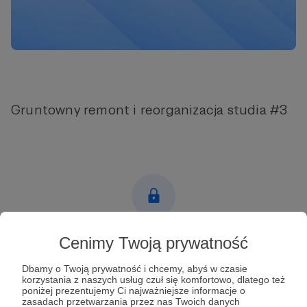
Gruntowny remont i reorganizacja studia #3
Post dostępny tylko dla Patronów
Cenimy Twoją prywatność
Aby zobaczyć ten materiał musisz być zalogowany
Dbamy o Twoją prywatność i chcemy, abyś w czasie
korzystania z naszych usług czuł się komfortowo, dlatego też
poniżej prezentujemy Ci najważniejsze informacje o
zasadach przetwarzania przez nas Twoich danych
Zostań Patronem