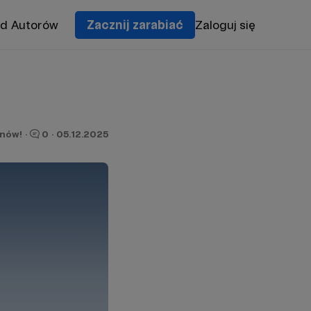
od Autorów
Zacznij zarabiać
Zaloguj się
onów!
·
0
·
05.12.2025