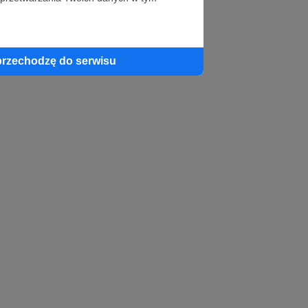
profil autora
przechodzę do serwisu