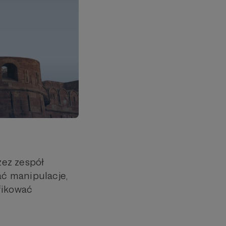
zez zespół
ć manipulacje,
fikować