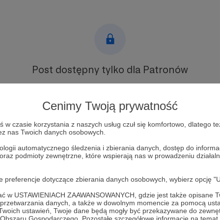
Post dostępny tylko dla Patronów
Aby zobaczyć ten materiał musisz być zalogowany
Cenimy Twoją prywatność
Zostań Patronem
w czasie korzystania z naszych usług czuł się komfortowo, dlatego te
zez nas Twoich danych osobowych.
Zaloguj się
ologii automatycznego śledzenia i zbierania danych, dostęp do inform
 oraz podmioty zewnętrzne, które wspierają nas w prowadzeniu dział
factchecking
wolontariat
oje preferencje dotyczące zbierania danych osobowych, wybierz op
ofać w USTAWIENIACH ZAAWANSOWANYCH, gdzie jest także opisane Tw
a przetwarzania danych, a także w dowolnym momencie za pomocą usta
 Twoich ustawień, Twoje dane będą mogły być przekazywane do zewnę
go Obszaru Gospodarczego. Pozostałe szczegółowe informacje na temat