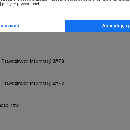
 polityce prywatności.
og
Zobacz 
ansowane
Akceptuję i 
 Prawdziwych Informacji 3#78
 Prawdziwych Informacji 2#79
ności 1#31