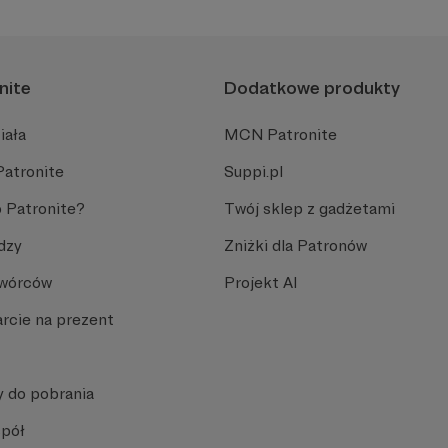
nite
Dodatkowe produkty
iała
MCN Patronite
Patronite
Suppi.pl
 Patronite?
Twój sklep z gadżetami
dzy
Zniżki dla Patronów
Twórców
Projekt AI
rcie na prezent
y do pobrania
spół