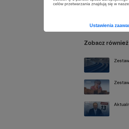
celów przetwarzania znajdują się w naszej
Demag
Ustawienia zaaw
Zobacz również
Zestaw
Zestaw
Aktual