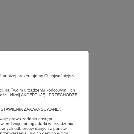
ż poniżej prezentujemy Ci najważniejsze
acji na Twoim urządzeniu końcowym i ich
alności, kliknij AKCEPTUJĘ I PRZECHODZĘ
cję "USTAWIENIA ZAAWANSOWANE".
oje prawo żądania dostępu,
wień Twojej przeglądarki w urządzeniu
trznych odbiorców danych z państw
 przetwarzania Twoich danych w tym