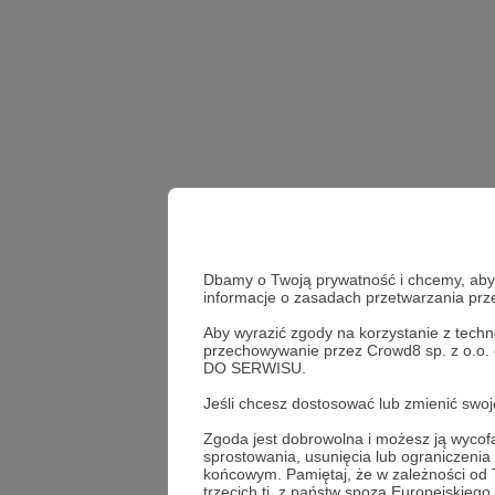
Dbamy o Twoją prywatność i chcemy, abyś 
informacje o zasadach przetwarzania pr
Aby wyrazić zgody na korzystanie z techn
przechowywanie przez Crowd8 sp. z o.o.
DO SERWISU.
demagog
informacja
Jeśli chcesz dostosować lub zmienić sw
Zgoda jest dobrowolna i możesz ją wyc
Udostępnij
sprostowania, usunięcia lub ograniczeni
końcowym. Pamiętaj, że w zależności od
trzecich tj. z państw spoza Europejskie