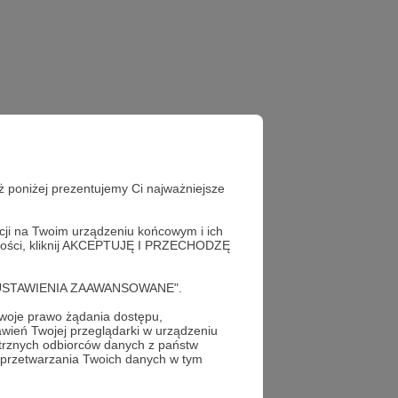
ż poniżej prezentujemy Ci najważniejsze
acji na Twoim urządzeniu końcowym i ich
alności, kliknij AKCEPTUJĘ I PRZECHODZĘ
cję "USTAWIENIA ZAAWANSOWANE".
oje prawo żądania dostępu,
wień Twojej przeglądarki w urządzeniu
trznych odbiorców danych z państw
 przetwarzania Twoich danych w tym
profil autora