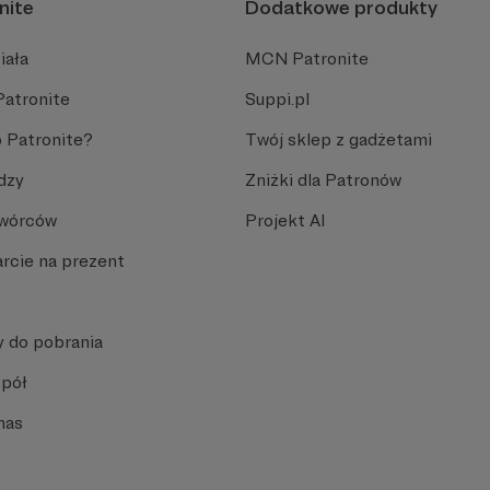
nite
Dodatkowe produkty
iała
MCN Patronite
Patronite
Suppi.pl
 Patronite?
Twój sklep z gadżetami
dzy
Zniżki dla Patronów
Twórców
Projekt AI
rcie na prezent
y do pobrania
spół
nas