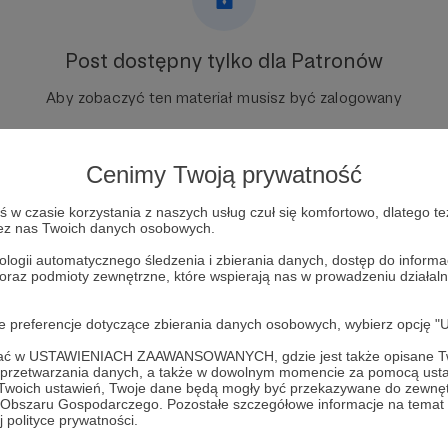
Post dostępny tylko dla Patronów
Aby zobaczyć ten materiał musisz być zalogowany
Zostań Patronem
Cenimy Twoją prywatność
Zaloguj się
w czasie korzystania z naszych usług czuł się komfortowo, dlatego te
zez nas Twoich danych osobowych.
ologii automatycznego śledzenia i zbierania danych, dostęp do inform
 oraz podmioty zewnętrzne, które wspierają nas w prowadzeniu dział
oje preferencje dotyczące zbierania danych osobowych, wybierz op
ofać w USTAWIENIACH ZAAWANSOWANYCH, gdzie jest także opisane Tw
a przetwarzania danych, a także w dowolnym momencie za pomocą usta
 Twoich ustawień, Twoje dane będą mogły być przekazywane do zewnę
go Obszaru Gospodarczego. Pozostałe szczegółowe informacje na temat
NE HISTORIE
Zobacz 
 polityce prywatności.