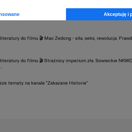
ansowane
Akceptuję i 
iteratury do filmu 🎬 Mao Zedong - siła, seks, rewolucja. Praw
iteratury do filmu 🎬 Strażnicy imperium zła. Sowieckie NKWD
..
ższe tematy na kanale "Zakazane Historie"