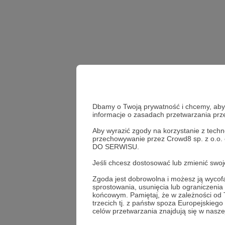
Dbamy o Twoją prywatność i chcemy, abyś 
informacje o zasadach przetwarzania pr
Aby wyrazić zgody na korzystanie z techn
#zakazanehistorie
przechowywanie przez Crowd8 sp. z o.o.
DO SERWISU.
Udostępnij
Jeśli chcesz dostosować lub zmienić sw
Zgoda jest dobrowolna i możesz ją wyc
sprostowania, usunięcia lub ograniczeni
końcowym. Pamiętaj, że w zależności od
trzecich tj. z państw spoza Europejskie
ZAKAZA
celów przetwarzania znajdują się w naszej