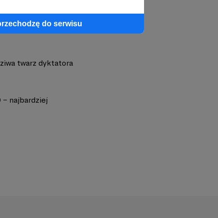
przechodzę do serwisu
dziwa twarz dyktatora
 – najbardziej