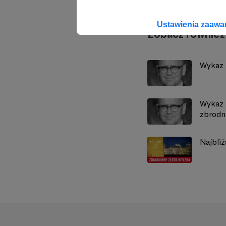
Ustawienia zaaw
Zobacz również
Wykaz l
Wykaz l
zbrodn.
Najbli