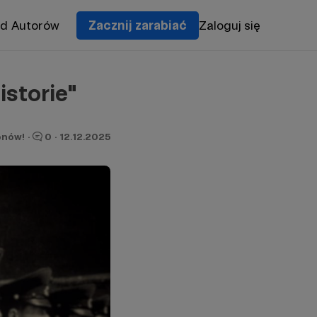
od Autorów
Zacznij zarabiać
Zaloguj się
istorie"
onów!
·
0
·
12.12.2025