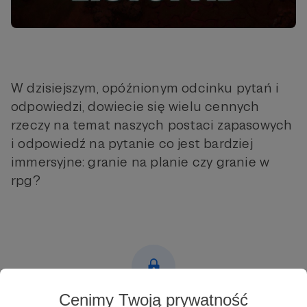
W dzisiejszym, opóźnionym odcinku pytań i
odpowiedzi, dowiecie się wielu cennych
rzeczy na temat naszych postaci zapasowych
i odpowiedź na pytanie co jest bardziej
immersyjne: granie na planie czy granie w
rpg?
Cenimy Twoją prywatność