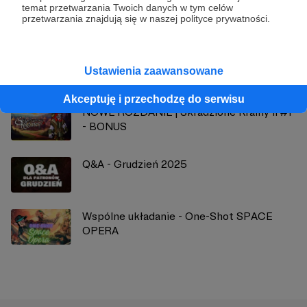
Zobacz profil autora
temat przetwarzania Twoich danych w tym celów
przetwarzania znajdują się w naszej polityce prywatności.
Zobacz również
Ustawienia zaawansowane
Akceptuję i przechodzę do serwisu
NOWE ROZDANIE | Skradzione Krainy II #1
- BONUS
Q&A - Grudzień 2025
Wspólne układanie - One-Shot SPACE
OPERA