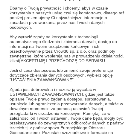
Post dostępny tylko dla Patronów
Dbamy o Twoją prywatność i chcemy, abyś w czasie
Aby zobaczyć ten materiał musisz być zalogowany
korzystania z naszych usług czuł się komfortowo, dlatego też
poniżej prezentujemy Ci najważniejsze informacje o
zasadach przetwarzania przez nas Twoich danych
osobowych.
Zostań Patronem
Aby wyrazić zgody na korzystanie z technologii
automatycznego śledzenia i zbierania danych, dostęp do
Zaloguj się
informacji na Twoim urządzeniu końcowym i ich
przechowywanie przez Crowd8 sp. z o.o. oraz podmioty
zewnętrzne, które wspierają nas w prowadzeniu działalności,
kliknij AKCEPTUJĘ I PRZECHODZĘ DO SERWISU.
q&a
Jeśli chcesz dostosować lub zmienić swoje preferencje
dotyczące zbierania danych osobowych, wybierz opcję
Udostępnij
"USTAWIENIA ZAAWANSOWANE".
Zgoda jest dobrowolna i możesz ją wycofać w
USTAWIENIACH ZAAWANSOWANYCH, gdzie jest także
opisane Twoje prawo żądania dostępu, sprostowania,
usunięcia lub ograniczenia przetwarzania danych, a także w
dowolnym momencie za pomocą ustawień Twojej
przeglądarki w urządzeniu końcowym. Pamiętaj, że w
zależności od Twoich ustawień, Twoje dane będą mogły być
Gramy sobie
przekazywane do zewnętrznych odbiorców danych z państw
trzecich tj. z państw spoza Europejskiego Obszaru
Gospodarczego. Pozostałe szczegółowe informacje na