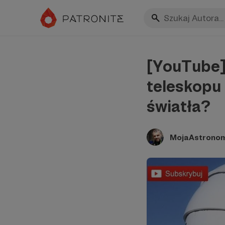
[YouTube]
teleskopu 
światła?
MojaAstrono