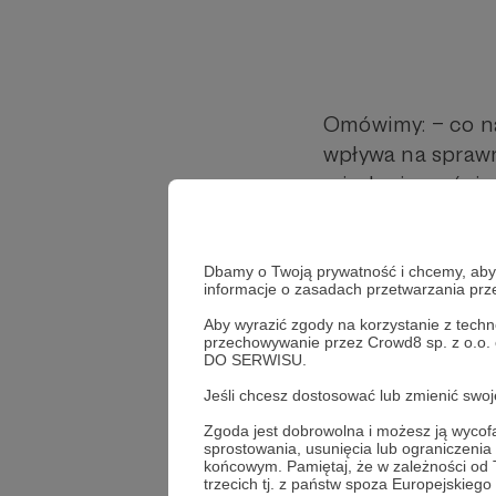
Omówimy: – co na
wpływa na sprawn
między jasnością
jaśniejszy” mimo 
Film jest oparty 
Dbamy o Twoją prywatność i chcemy, abyś 
informacje o zasadach przetwarzania pr
Jeśli wybierasz t
Aby wyrazić zgody na korzystanie z techn
chcesz zrozumieć,
przechowywanie przez Crowd8 sp. z o.o.
DO SERWISU.
📌 Bez marketin
Jeśli chcesz dostosować lub zmienić sw
📌 Bez „magii ref
Zgoda jest dobrowolna i możesz ją wyc
sprostowania, usunięcia lub ograniczeni
końcowym. Pamiętaj, że w zależności od
📌 Konkret, liczb
trzecich tj. z państw spoza Europejskie