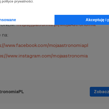
 polityce prywatności.
owiedź na swoje pytanie? Przybij piątkę
pl/mojaastronomia
ansowane
Akceptuję i 
RONEM:
https://patronite.pl/MojaAstronomia
 na:
s://www.facebook.com/mojaastronomiapl
ps://www.instagram.com/mojaastronomia
tronomiaPL
Zobacz 