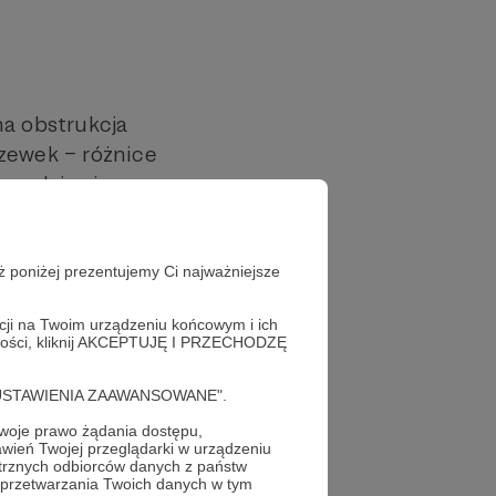
na obstrukcja
czewek – różnice
„wydaje się
ż poniżej prezentujemy Ci najważniejsze
ego nieba i
acji na Twoim urządzeniu końcowym i ich
a Ciebie.
alności, kliknij AKCEPTUJĘ I PRZECHODZĘ
cję "USTAWIENIA ZAAWANSOWANE".
oje prawo żądania dostępu,
wień Twojej przeglądarki w urządzeniu
trznych odbiorców danych z państw
 przetwarzania Twoich danych w tym