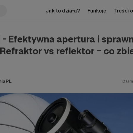
Jak to działa?
Funkcje
Treści 
 - Efektywna apertura i spraw
Refraktor vs reflektor – co zbi
miaPL
Darm