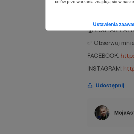
celów przetwarzania znajdują się w naszej
📌 Znalazłeś odp
🍵
https://suppi.
Ustawienia zaaw
💰 ZOSTAŃ PAT
✅ Obserwuj mnie
FACEBOOK:
http
INSTAGRAM:
htt
Udostępnij
MojaAs