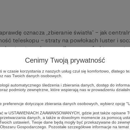
prawdę oznacza „zbieranie światła” – jak central
ość teleskopu – straty na powłokach luster i so
 a kontrastem obrazu – dlaczego refraktor często 
mniejszej apertury
Cenimy Twoją prywatność
na fizyce optyki, a nie mitach sprzętowych.
w czasie korzystania z naszych usług czuł się komfortowo, dlatego te
zez nas Twoich danych osobowych.
eleskop do planet, Księżyca lub obiektów głęboki
ologii automatycznego śledzenia i zbierania danych, dostęp do inform
 jak działa optyka w praktyce, ten materiał jest dl
 oraz podmioty zewnętrzne, które wspierają nas w prowadzeniu dział
gowych uproszczeń
oje preferencje dotyczące zbierania danych osobowych, wybierz op
raktorów” i „mitów apertury”
ofać w USTAWIENIACH ZAAWANSOWANYCH, gdzie jest także opisane Tw
a przetwarzania danych, a także w dowolnym momencie za pomocą usta
 Twoich ustawień, Twoje dane będą mogły być przekazywane do zewnę
y i realne porównania
go Obszaru Gospodarczego. Pozostałe szczegółowe informacje na temat