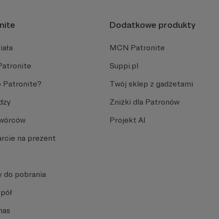
nite
Dodatkowe produkty
iała
MCN Patronite
Patronite
Suppi.pl
 Patronite?
Twój sklep z gadżetami
dzy
Zniżki dla Patronów
Twórców
Projekt AI
rcie na prezent
y do pobrania
spół
nas