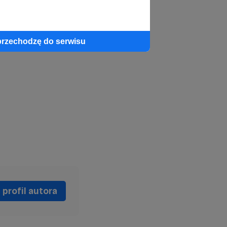
przechodzę do serwisu
profil autora