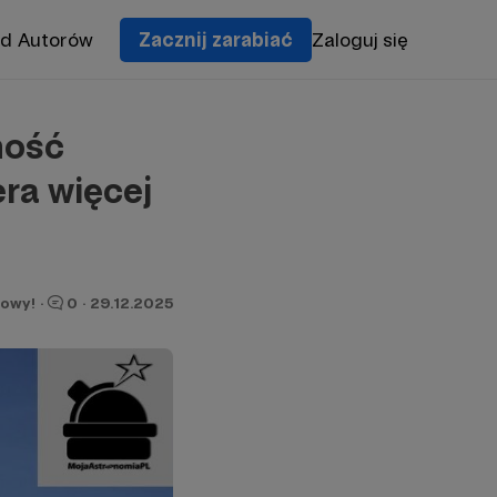
od Autorów
Zacznij zarabiać
Zaloguj się
ność
era więcej
owy!
·
0
·
29.12.2025