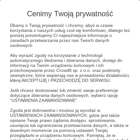
niepubliczne odcinki. Będę dodawał
Cenimy Twoją prywatność
materiały tam na biężąco.
Dbamy o Twoją prywatność i chcemy, abyś w czasie
Dzięki, że jesteście, że wspieracie kanał i
korzystania z naszych usług czuł się komfortowo, dlatego też
obiecuję, że w 2026 roku dam z siebie jeszcze
poniżej prezentujemy Ci najważniejsze informacje o
zasadach przetwarzania przez nas Twoich danych
więcej, bo mam cały wór nowych pomysłów!
osobowych.
Aby wyrazić zgody na korzystanie z technologii
Pozdrawiam
automatycznego śledzenia i zbierania danych, dostęp do
Karaś
informacji na Twoim urządzeniu końcowym i ich
przechowywanie przez Crowd8 sp. z o.o. oraz podmioty
zewnętrzne, które wspierają nas w prowadzeniu działalności,
kliknij AKCEPTUJĘ I PRZECHODZĘ DO SERWISU.
Udostępnij
Jeśli chcesz dostosować lub zmienić swoje preferencje
dotyczące zbierania danych osobowych, wybierz opcję
"USTAWIENIA ZAAWANSOWANE".
Zgoda jest dobrowolna i możesz ją wycofać w
USTAWIENIACH ZAAWANSOWANYCH, gdzie jest także
opisane Twoje prawo żądania dostępu, sprostowania,
usunięcia lub ograniczenia przetwarzania danych, a także w
Horrorshow.pl
dowolnym momencie za pomocą ustawień Twojej
przeglądarki w urządzeniu końcowym. Pamiętaj, że w