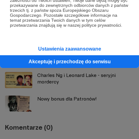
zależności od Twoich ustawień, Twoje dane będą mogły być
Zobacz profil autora
przekazywane do zewnętrznych odbiorców danych z państw
trzecich tj. z państw spoza Europejskiego Obszaru
Gospodarczego. Pozostałe szczegółowe informacje na
temat przetwarzania Twoich danych w tym celów
przetwarzania znajdują się w naszej polityce prywatności.
Zobacz również
Ustawienia zaawansowane
Recenzja kultowego slashera "Sleepaway
Camp"
Akceptuję i przechodzę do serwisu
Charles Ng i Leonard Lake - seryjni
mordercy
Nowy bonus dla Patronów!
Komentarze (0)