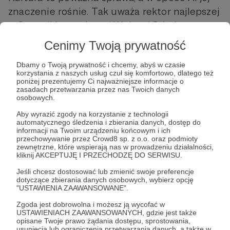
znaczenie rośnie. Tak uważa rektor najlepszej
w Szwecji legendarnej Wyższej Szkoły
Handlowej, Lars Strannegård.
Cenimy Twoją prywatność
Według rektora przyszli menadżerowie muszą
Dbamy o Twoją prywatność i chcemy, abyś w czasie
korzystania z naszych usług czuł się komfortowo, dlatego też
znać się na sztuce i wiedzieć, co to dramat
poniżej prezentujemy Ci najważniejsze informacje o
antyczny i katharsis.
zasadach przetwarzania przez nas Twoich danych
osobowych.
W dobie AI trzeba też studentów uczyć
Aby wyrazić zgody na korzystanie z technologii
automatycznego śledzenia i zbierania danych, dostęp do
wszystkiego, czego nie potrafią maszyny,
informacji na Twoim urządzeniu końcowym i ich
niech staną się lepsi w ludzkich
przechowywanie przez Crowd8 sp. z o.o. oraz podmioty
zewnętrzne, które wspierają nas w prowadzeniu działalności,
umiejętnościach: rozwiną zdolność refleksji,
kliknij AKCEPTUJĘ I PRZECHODZĘ DO SERWISU.
empatię i głęboką samoświadomość. Jak
Jeśli chcesz dostosować lub zmienić swoje preferencje
tego uczyć? Przez obcowanie z kulturą, tą na
dotyczące zbierania danych osobowych, wybierz opcję
"USTAWIENIA ZAAWANSOWANE".
poziomie.
Zgoda jest dobrowolna i możesz ją wycofać w
USTAWIENIACH ZAAWANSOWANYCH, gdzie jest także
Dlaczego więc, ach dlaczego, nadal tak żywe i
opisane Twoje prawo żądania dostępu, sprostowania,
usunięcia lub ograniczenia przetwarzania danych, a także w