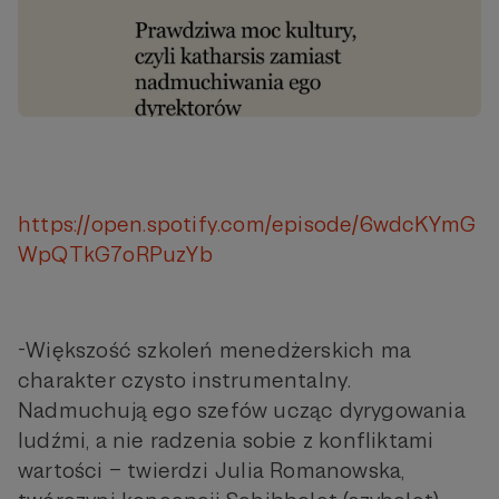
https://open.spotify.com/episode/6wdcKYmG
WpQTkG7oRPuzYb
-Większość szkoleń menedżerskich ma
charakter czysto instrumentalny.
Nadmuchują ego szefów ucząc dyrygowania
ludźmi, a nie radzenia sobie z konfliktami
wartości – twierdzi Julia Romanowska,