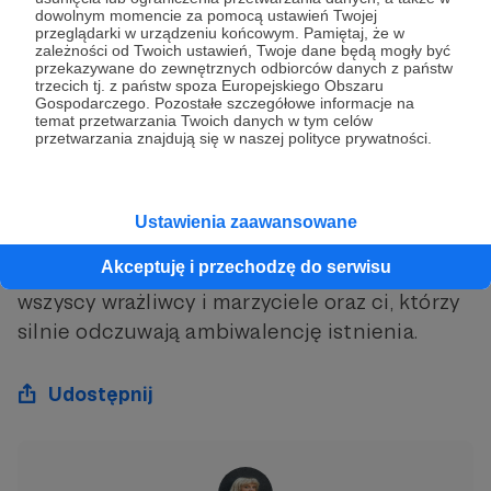
prawdzi
dowolnym momencie za pomocą ustawień Twojej
przeglądarki w urządzeniu końcowym. Pamiętaj, że w
we są słowa Dubravki Ugrešić „W nastawionej
zależności od Twoich ustawień, Twoje dane będą mogły być
przekazywane do zewnętrznych odbiorców danych z państw
na rynek kulturze literackiej najtrudniej jest
trzecich tj. z państw spoza Europejskiego Obszaru
proletariatowi, czyli nam, pisarzom.”
Gospodarczego. Pozostałe szczegółowe informacje na
temat przetwarzania Twoich danych w tym celów
przetwarzania znajdują się w naszej polityce prywatności.
Będzie też o pięknym eseju Amy Key
„Aranżacje w kolorze blue”
@wydawnictwo.filtry Czy to książka tylko dla
Ustawienia zaawansowane
singli i zawiedzionych brakiem miłości
Akceptuję i przechodzę do serwisu
romantycznej? Bynajmniej. Odnajdą się w niej
wszyscy wrażliwcy i marzyciele oraz ci, którzy
silnie odczuwają ambiwalencję istnienia.
Udostępnij