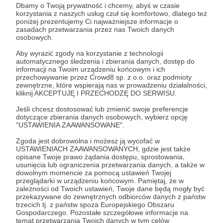
Dbamy o Twoją prywatność i chcemy, abyś w czasie
A tymczasem trzymajcie kciuki za naszą
korzystania z naszych usług czuł się komfortowo, dlatego też
Magdę i jej jutrzejszy mecz w trzeciej rundzie
poniżej prezentujemy Ci najważniejsze informacje o
zasadach przetwarzania przez nas Twoich danych
Australian Open!
osobowych.
Aby wyrazić zgody na korzystanie z technologii
automatycznego śledzenia i zbierania danych, dostęp do
Udostępnij
informacji na Twoim urządzeniu końcowym i ich
przechowywanie przez Crowd8 sp. z o.o. oraz podmioty
zewnętrzne, które wspierają nas w prowadzeniu działalności,
kliknij AKCEPTUJĘ I PRZECHODZĘ DO SERWISU.
Jeśli chcesz dostosować lub zmienić swoje preferencje
dotyczące zbierania danych osobowych, wybierz opcję
"USTAWIENIA ZAAWANSOWANE".
Magda Linette Foundation
Zgoda jest dobrowolna i możesz ją wycofać w
USTAWIENIACH ZAAWANSOWANYCH, gdzie jest także
Zobacz profil autora
opisane Twoje prawo żądania dostępu, sprostowania,
usunięcia lub ograniczenia przetwarzania danych, a także w
dowolnym momencie za pomocą ustawień Twojej
przeglądarki w urządzeniu końcowym. Pamiętaj, że w
zależności od Twoich ustawień, Twoje dane będą mogły być
przekazywane do zewnętrznych odbiorców danych z państw
Zobacz również
trzecich tj. z państw spoza Europejskiego Obszaru
Gospodarczego. Pozostałe szczegółowe informacje na
temat przetwarzania Twoich danych w tym celów