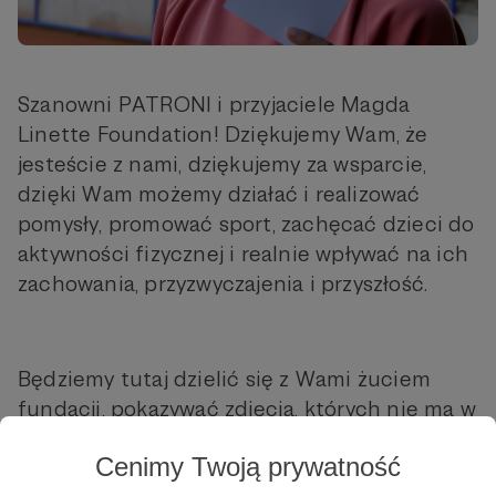
Szanowni PATRONI i przyjaciele Magda
Linette Foundation! Dziękujemy Wam, że
jesteście z nami, dziękujemy za wsparcie,
dzięki Wam możemy działać i realizować
pomysły, promować sport, zachęcać dzieci do
aktywności fizycznej i realnie wpływać na ich
zachowania, przyzwyczajenia i przyszłość.
Będziemy tutaj dzielić się z Wami żuciem
fundacji, pokazywać zdjęcia, których nie ma w
social mediach, zdradzać plany na
Cenimy Twoją prywatność
przyszłość!