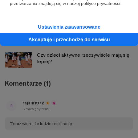
przetwarzania znajdują się w naszej polityce prywatności.
URUCHAMIAMY NOWY PROGRAM
STYPENDIALNY
Ustawienia zaawansowane
Z Twoją pomocą chcemy uruchomić
program stypendialny.
Akceptuję i przechodzę do serwisu
Czy dzieci aktywne rzeczywiście mają się
lepiej?
Komentarze (1)
rajsik1972
5 miesięcy temu
Teraz wiem, że ludzie mieli rację