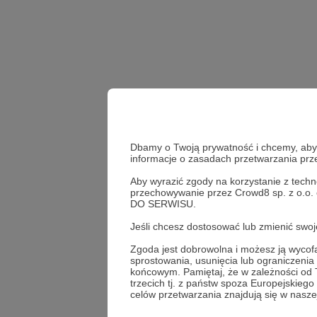
Dbamy o Twoją prywatność i chcemy, abyś 
informacje o zasadach przetwarzania pr
Aby wyrazić zgody na korzystanie z techn
przechowywanie przez Crowd8 sp. z o.o.
DO SERWISU.
Udostępnij
Jeśli chcesz dostosować lub zmienić sw
Zgoda jest dobrowolna i możesz ją wyc
sprostowania, usunięcia lub ograniczeni
końcowym. Pamiętaj, że w zależności od
trzecich tj. z państw spoza Europejskie
Magda 
celów przetwarzania znajdują się w naszej