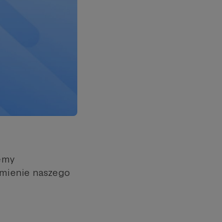
emy
omienie naszego