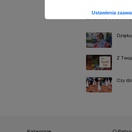
Ustawienia zaaw
Zobacz również
Dzięku
Z Twoj
Czy dzi
Kategorie
O Patro