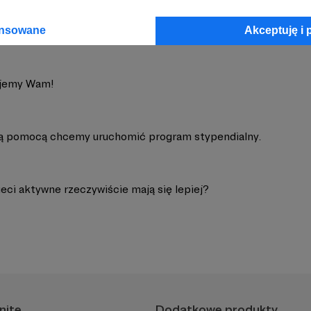
ansowane
Akceptuję i 
jemy Wam!
ą pomocą chcemy uruchomić program stypendialny.
eci aktywne rzeczywiście mają się lepiej?
nite
Dodatkowe produkty