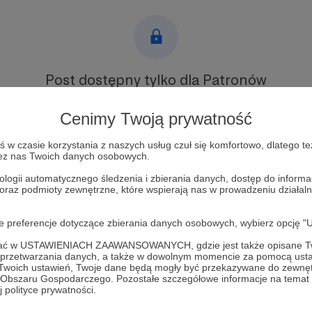
Post dostępny tylko dla Patronów
Aby zobaczyć ten materiał musisz być zalogowany
Cenimy Twoją prywatność
w czasie korzystania z naszych usług czuł się komfortowo, dlatego te
Zostań Patronem
zez nas Twoich danych osobowych.
Zaloguj się
ologii automatycznego śledzenia i zbierania danych, dostęp do inform
 oraz podmioty zewnętrzne, które wspierają nas w prowadzeniu dział
oje preferencje dotyczące zbierania danych osobowych, wybierz op
ofać w USTAWIENIACH ZAAWANSOWANYCH, gdzie jest także opisane Tw
a przetwarzania danych, a także w dowolnym momencie za pomocą usta
 Twoich ustawień, Twoje dane będą mogły być przekazywane do zewnę
go Obszaru Gospodarczego. Pozostałe szczegółowe informacje na temat
Linette Foundation
Zobacz 
 polityce prywatności.