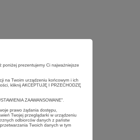
ż poniżej prezentujemy Ci najważniejsze
acji na Twoim urządzeniu końcowym i ich
alności, kliknij AKCEPTUJĘ I PRZECHODZĘ
cję "USTAWIENIA ZAAWANSOWANE".
oje prawo żądania dostępu,
wień Twojej przeglądarki w urządzeniu
trznych odbiorców danych z państw
 przetwarzania Twoich danych w tym
profil autora