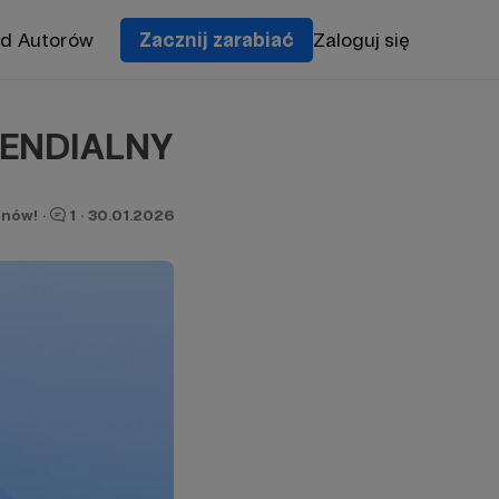
od Autorów
Zacznij zarabiać
Zaloguj się
ENDIALNY
onów!
·
1
·
30.01.2026