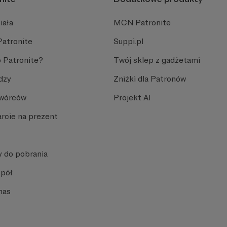
iała
MCN Patronite
Patronite
Suppi.pl
 Patronite?
Twój sklep z gadżetami
dzy
Zniżki dla Patronów
Twórców
Projekt AI
rcie na prezent
y do pobrania
spół
nas