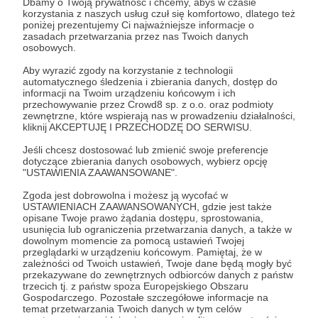
Dbamy o Twoją prywatność i chcemy, abyś w czasie
korzystania z naszych usług czuł się komfortowo, dlatego też
poniżej prezentujemy Ci najważniejsze informacje o
Zostań Patronem
zasadach przetwarzania przez nas Twoich danych
osobowych.
Zaloguj się
Aby wyrazić zgody na korzystanie z technologii
automatycznego śledzenia i zbierania danych, dostęp do
informacji na Twoim urządzeniu końcowym i ich
przechowywanie przez Crowd8 sp. z o.o. oraz podmioty
stream
livestream
zewnętrzne, które wspierają nas w prowadzeniu działalności,
kliknij AKCEPTUJĘ I PRZECHODZĘ DO SERWISU.
Jeśli chcesz dostosować lub zmienić swoje preferencje
Udostępnij
dotyczące zbierania danych osobowych, wybierz opcję
"USTAWIENIA ZAAWANSOWANE".
Zgoda jest dobrowolna i możesz ją wycofać w
USTAWIENIACH ZAAWANSOWANYCH, gdzie jest także
opisane Twoje prawo żądania dostępu, sprostowania,
usunięcia lub ograniczenia przetwarzania danych, a także w
dowolnym momencie za pomocą ustawień Twojej
ŻÓŁTE NAPISY
przeglądarki w urządzeniu końcowym. Pamiętaj, że w
zależności od Twoich ustawień, Twoje dane będą mogły być
przekazywane do zewnętrznych odbiorców danych z państw
Zobacz profil autora
trzecich tj. z państw spoza Europejskiego Obszaru
Gospodarczego. Pozostałe szczegółowe informacje na
temat przetwarzania Twoich danych w tym celów