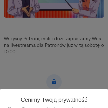
Wszyscy Patroni, mali i duzi, zapraszamy Was
na livestreama dla Patronów już w tą sobotę o
10:00!
Post dostępny tylko dla Patronów
Cenimy Twoją prywatność
Aby zobaczyć ten materiał musisz być zalogowany