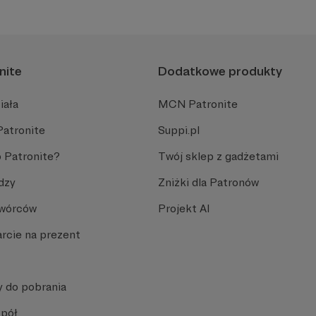
nite
Dodatkowe produkty
iała
MCN Patronite
Patronite
Suppi.pl
 Patronite?
Twój sklep z gadżetami
dzy
Zniżki dla Patronów
Twórców
Projekt AI
rcie na prezent
y do pobrania
spół