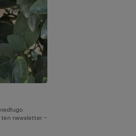
 niedługo
ł ten newsletter –