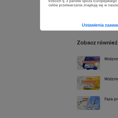
trzecich tj. z państw spoza Europejskie
celów przetwarzania znajdują się w naszej
Power 
Ustawienia zaaw
Zobacz również
Widzim
Widzim
Faza pr