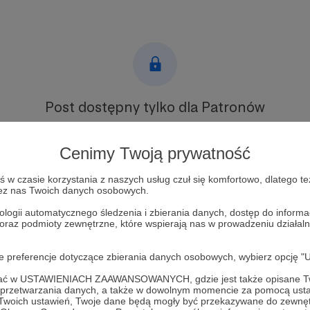
Post dostępny tylko dla Patronów
Aby zobaczyć ten materiał musisz być zalogowany
Cenimy Twoją prywatność
Zostań Patronem
w czasie korzystania z naszych usług czuł się komfortowo, dlatego te
zez nas Twoich danych osobowych.
Zaloguj się
ologii automatycznego śledzenia i zbierania danych, dostęp do inform
 oraz podmioty zewnętrzne, które wspierają nas w prowadzeniu dział
wsletter
dlapatrona
oje preferencje dotyczące zbierania danych osobowych, wybierz op
ofać w USTAWIENIACH ZAAWANSOWANYCH, gdzie jest także opisane Tw
a przetwarzania danych, a także w dowolnym momencie za pomocą usta
 Twoich ustawień, Twoje dane będą mogły być przekazywane do zewnę