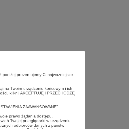
ż poniżej prezentujemy Ci najważniejsze
acji na Twoim urządzeniu końcowym i ich
alności, kliknij AKCEPTUJĘ I PRZECHODZĘ
cję "USTAWIENIA ZAAWANSOWANE".
oje prawo żądania dostępu,
wień Twojej przeglądarki w urządzeniu
trznych odbiorców danych z państw