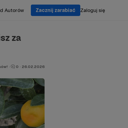
od Autorów
Zacznij zarabiać
Zaloguj się
sz za
nów!
·
0
·
26.02.2026