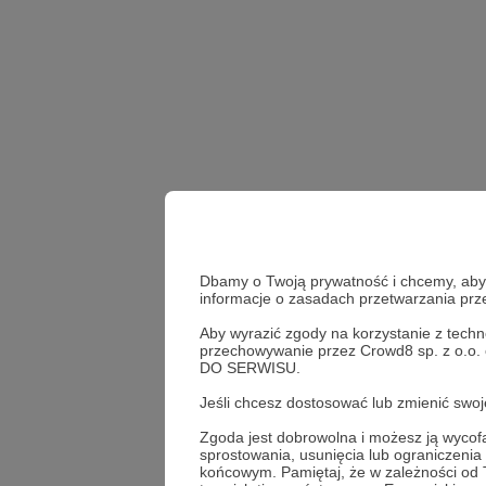
Dbamy o Twoją prywatność i chcemy, abyś 
informacje o zasadach przetwarzania pr
Aby wyrazić zgody na korzystanie z techn
przechowywanie przez Crowd8 sp. z o.o.
DO SERWISU.
wiosna
słońce
ne
Jeśli chcesz dostosować lub zmienić sw
Zgoda jest dobrowolna i możesz ją wyc
Udostępnij
sprostowania, usunięcia lub ograniczeni
końcowym. Pamiętaj, że w zależności od