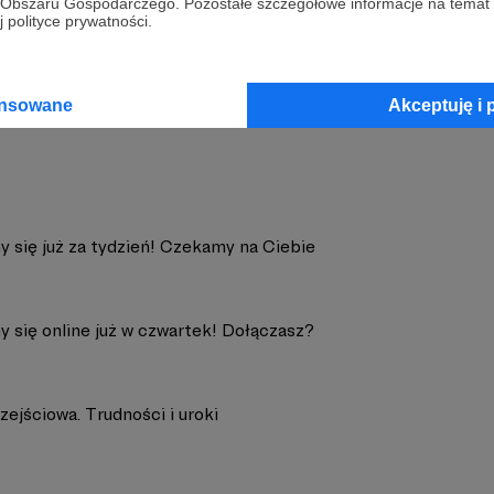
go Obszaru Gospodarczego. Pozostałe szczegółowe informacje na temat
 polityce prywatności.
Walk
Zobacz 
ansowane
Akceptuję i 
y się już za tydzień! Czekamy na Ciebie
y się online już w czwartek! Dołączasz?
zejściowa. Trudności i uroki