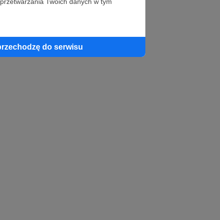
 przetwarzania Twoich danych w tym
profil autora
przechodzę do serwisu