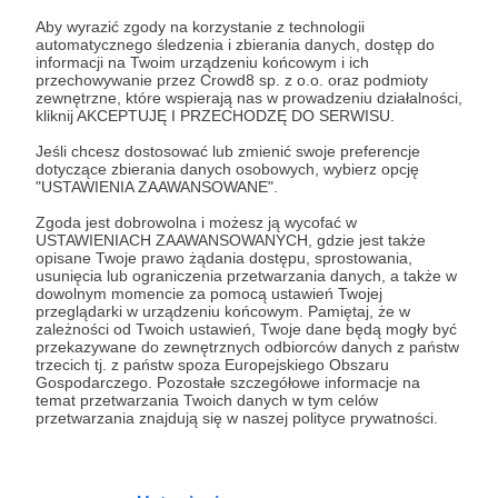
Zaloguj się
Aby wyrazić zgody na korzystanie z technologii
automatycznego śledzenia i zbierania danych, dostęp do
informacji na Twoim urządzeniu końcowym i ich
Udostępnij
przechowywanie przez Crowd8 sp. z o.o. oraz podmioty
zewnętrzne, które wspierają nas w prowadzeniu działalności,
kliknij AKCEPTUJĘ I PRZECHODZĘ DO SERWISU.
Jeśli chcesz dostosować lub zmienić swoje preferencje
dotyczące zbierania danych osobowych, wybierz opcję
"USTAWIENIA ZAAWANSOWANE".
Zgoda jest dobrowolna i możesz ją wycofać w
Lala ASMR
USTAWIENIACH ZAAWANSOWANYCH, gdzie jest także
opisane Twoje prawo żądania dostępu, sprostowania,
usunięcia lub ograniczenia przetwarzania danych, a także w
Zobacz profil autora
dowolnym momencie za pomocą ustawień Twojej
przeglądarki w urządzeniu końcowym. Pamiętaj, że w
zależności od Twoich ustawień, Twoje dane będą mogły być
przekazywane do zewnętrznych odbiorców danych z państw
trzecich tj. z państw spoza Europejskiego Obszaru
Gospodarczego. Pozostałe szczegółowe informacje na
Zobacz również
temat przetwarzania Twoich danych w tym celów
przetwarzania znajdują się w naszej polityce prywatności.
Przedpremierowy link do filmu