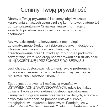
Cenimy Twoją prywatność
Post dostępny tylko dla Patronów
Dbamy o Twoją prywatność i chcemy, abyś w czasie
korzystania z naszych usług czuł się komfortowo, dlatego też
poniżej prezentujemy Ci najważniejsze informacje o
Aby zobaczyć ten materiał musisz być zalogowany
zasadach przetwarzania przez nas Twoich danych
osobowych.
Aby wyrazić zgody na korzystanie z technologii
Zostań Patronem
automatycznego śledzenia i zbierania danych, dostęp do
informacji na Twoim urządzeniu końcowym i ich
Zaloguj się
przechowywanie przez Crowd8 sp. z o.o. oraz podmioty
zewnętrzne, które wspierają nas w prowadzeniu działalności,
kliknij AKCEPTUJĘ I PRZECHODZĘ DO SERWISU.
historia
historycznytop
historycznerozmowy
Jeśli chcesz dostosować lub zmienić swoje preferencje
dotyczące zbierania danych osobowych, wybierz opcję
"USTAWIENIA ZAAWANSOWANE".
Udostępnij
Zgoda jest dobrowolna i możesz ją wycofać w
USTAWIENIACH ZAAWANSOWANYCH, gdzie jest także
opisane Twoje prawo żądania dostępu, sprostowania,
usunięcia lub ograniczenia przetwarzania danych, a także w
dowolnym momencie za pomocą ustawień Twojej
przeglądarki w urządzeniu końcowym. Pamiętaj, że w
zależności od Twoich ustawień, Twoje dane będą mogły być