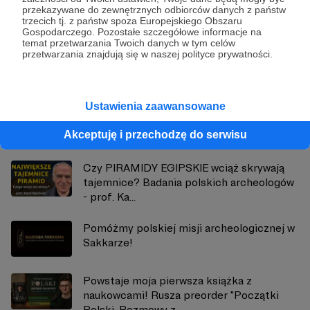
przekazywane do zewnętrznych odbiorców danych z państw
trzecich tj. z państw spoza Europejskiego Obszaru
Historyczny Top
Gospodarczego. Pozostałe szczegółowe informacje na
temat przetwarzania Twoich danych w tym celów
przetwarzania znajdują się w naszej polityce prywatności.
Zobacz profil autora
Ustawienia zaawansowane
Zobacz również
Akceptuję i przechodzę do serwisu
Czy PIRAMIDY EGIPSKIE wciąż skrywają
tajemnice? Badania polskich archeologów
- prof. Ka...
Pomóżmy polskiej misji archeologicznej w
Sakkarze!
Powstaje moja pierwsza książka z
naukowcami! Rusza preorder "Początki
Polski. Rozmowy z...