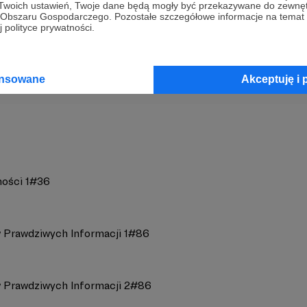
 Twoich ustawień, Twoje dane będą mogły być przekazywane do zewnę
go Obszaru Gospodarczego. Pozostałe szczegółowe informacje na temat
 polityce prywatności.
og
Zobacz 
ansowane
Akceptuję i 
ności 1#36
 Prawdziwych Informacji 1#86
 Prawdziwych Informacji 2#86