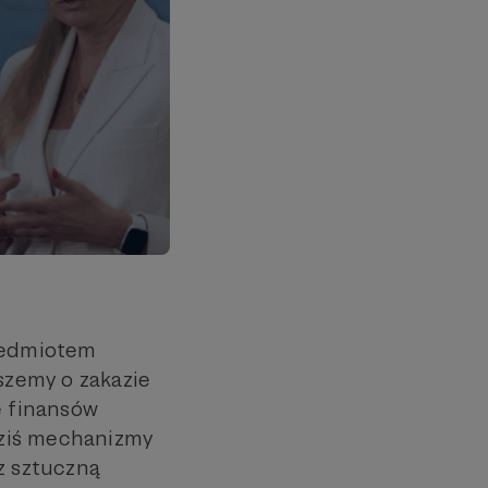
rzedmiotem
iszemy o zakazie
e finansów
 dziś mechanizmy
z sztuczną