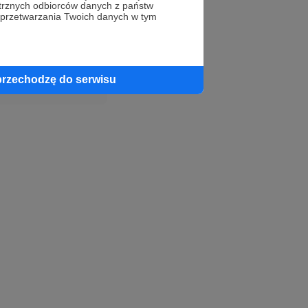
trznych odbiorców danych z państw
 przetwarzania Twoich danych w tym
profil autora
przechodzę do serwisu