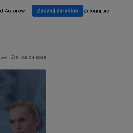
od Autorów
Zacznij zarabiać
Zaloguj się
nów!
·
0
·
02.04.2026