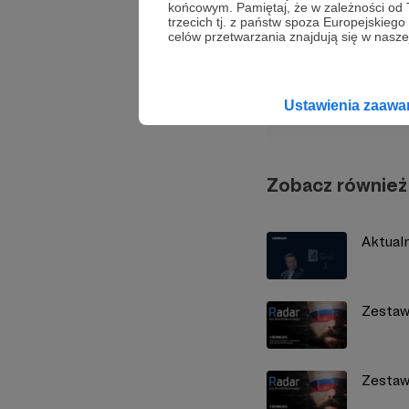
końcowym. Pamiętaj, że w zależności od
Udostępnij
trzecich tj. z państw spoza Europejskie
celów przetwarzania znajdują się w naszej
Demag
Ustawienia zaaw
Zobacz również
Aktual
Zestaw
Zestaw