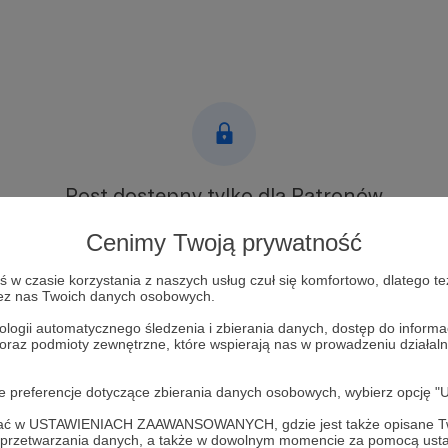
Post dostępny tylko dla Patronów
Aby zobaczyć ten materiał musisz być zalogowany
Cenimy Twoją prywatność
w czasie korzystania z naszych usług czuł się komfortowo, dlatego te
Zostań Patronem
zez nas Twoich danych osobowych.
ologii automatycznego śledzenia i zbierania danych, dostęp do inform
Zaloguj się
 oraz podmioty zewnętrzne, które wspierają nas w prowadzeniu dział
oje preferencje dotyczące zbierania danych osobowych, wybierz op
ng
fakty
smartfony
ofać w USTAWIENIACH ZAAWANSOWANYCH, gdzie jest także opisane Tw
a przetwarzania danych, a także w dowolnym momencie za pomocą usta