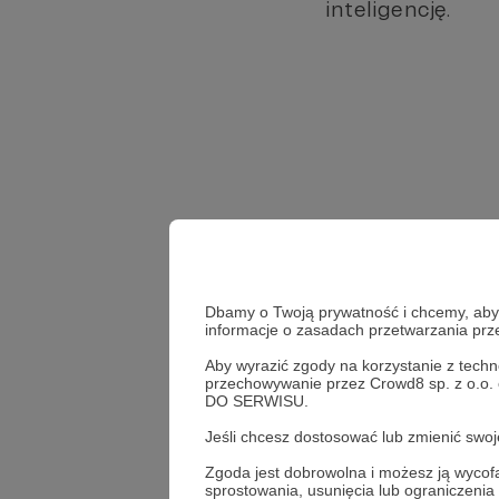
inteligencję.
Dbamy o Twoją prywatność i chcemy, abyś 
informacje o zasadach przetwarzania pr
Aby wyrazić zgody na korzystanie z techn
przechowywanie przez Crowd8 sp. z o.o.
DO SERWISU.
Jeśli chcesz dostosować lub zmienić sw
edukacja
factchecki
Zgoda jest dobrowolna i możesz ją wyc
sprostowania, usunięcia lub ograniczeni