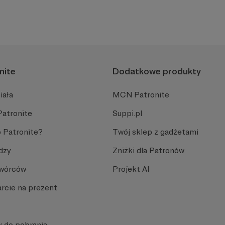
nite
Dodatkowe produkty
iała
MCN Patronite
Patronite
Suppi.pl
 Patronite?
Twój sklep z gadżetami
dzy
Zniżki dla Patronów
Twórców
Projekt AI
rcie na prezent
y do pobrania