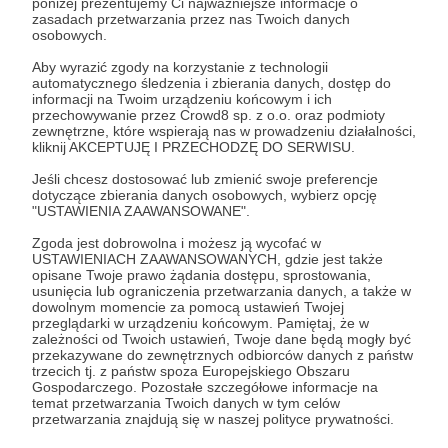
poniżej prezentujemy Ci najważniejsze informacje o
zasadach przetwarzania przez nas Twoich danych
osobowych.
Aby wyrazić zgody na korzystanie z technologii
Udostępnij
automatycznego śledzenia i zbierania danych, dostęp do
informacji na Twoim urządzeniu końcowym i ich
przechowywanie przez Crowd8 sp. z o.o. oraz podmioty
zewnętrzne, które wspierają nas w prowadzeniu działalności,
kliknij AKCEPTUJĘ I PRZECHODZĘ DO SERWISU.
Jeśli chcesz dostosować lub zmienić swoje preferencje
dotyczące zbierania danych osobowych, wybierz opcję
Baybee
"USTAWIENIA ZAAWANSOWANE".
Zgoda jest dobrowolna i możesz ją wycofać w
Zobacz profil autora
USTAWIENIACH ZAAWANSOWANYCH, gdzie jest także
opisane Twoje prawo żądania dostępu, sprostowania,
usunięcia lub ograniczenia przetwarzania danych, a także w
dowolnym momencie za pomocą ustawień Twojej
przeglądarki w urządzeniu końcowym. Pamiętaj, że w
zależności od Twoich ustawień, Twoje dane będą mogły być
Zobacz również
przekazywane do zewnętrznych odbiorców danych z państw
trzecich tj. z państw spoza Europejskiego Obszaru
Gospodarczego. Pozostałe szczegółowe informacje na
temat przetwarzania Twoich danych w tym celów
Baybee_Twoje wsparcie
przetwarzania znajdują się w naszej polityce prywatności.