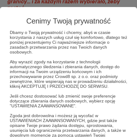
granicy… i za każdym razem wybierało, żeby
zostać.
Mam 37 lat.
Cenimy Twoją prywatność
I już wiem o życiu więcej, niż niektórzy przez
całe dekady.
Dbamy o Twoją prywatność i chcemy, abyś w czasie
korzystania z naszych usług czuł się komfortowo, dlatego też
poniżej prezentujemy Ci najważniejsze informacje o
Wszystko zaczęło się od jednego
zasadach przetwarzania przez nas Twoich danych
słowa w wieku 16 lat, które brzmi jak
osobowych.
wyrok.
Aby wyrazić zgody na korzystanie z technologii
automatycznego śledzenia i zbierania danych, dostęp do
Białaczka.
informacji na Twoim urządzeniu końcowym i ich
przechowywanie przez Crowd8 sp. z o.o. oraz podmioty
zewnętrzne, które wspierają nas w prowadzeniu działalności,
kliknij AKCEPTUJĘ I PRZECHODZĘ DO SERWISU.
Nie pamiętam momentu, w którym świat się
zatrzymał… ale pamiętam uczucie.
Jeśli chcesz dostosować lub zmienić swoje preferencje
Strach, który nie ma kształtu.
dotyczące zbierania danych osobowych, wybierz opcję
"USTAWIENIA ZAAWANSOWANE".
I pytanie, które wracało:
dlaczego ja?
Zgoda jest dobrowolna i możesz ją wycofać w
Potem przyszła chemia.
USTAWIENIACH ZAAWANSOWANYCH, gdzie jest także
Rozwiń opis
Radioterapia.
opisane Twoje prawo żądania dostępu, sprostowania,
usunięcia lub ograniczenia przetwarzania danych, a także w
Dni, które zlewały się w jedno.
dowolnym momencie za pomocą ustawień Twojej