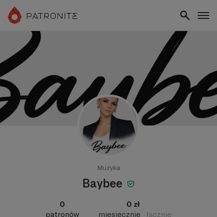
Muzyka
Baybee
0
0 zł
patronów
miesięcznie
łącznie