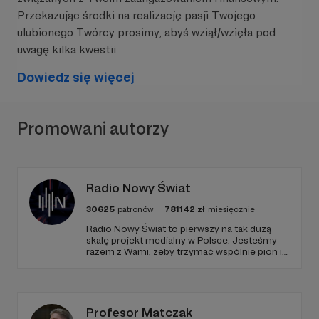
Przekazując środki na realizację pasji Twojego
Są chwile, kiedy się śmiejesz.
ulubionego Twórcy prosimy, abyś wziął/wzięła pod
Kiedy zapominasz na sekundę.
Kiedy czujesz, że mimo wszystko… jesteś.
uwagę kilka kwestii.
I może właśnie o to chodzi.
Dowiedz się więcej
Nie o to, żeby być silnym cały czas.
Nie o to, żeby się nie bać.
Promowani autorzy
Ale o to, żeby iść dalej — nawet kiedy wszystko
mówi, żeby się poddać.
Ja nadal tu jestem.
W tym miejscu powinna być zewnętrzna
Radio Nowy Świat
Z bliznami.
treść
30625
patronów
781142
zł
miesięcznie
Z historią, której nie wybrałam.
Aby zobaczyć treść musisz zmienić ustawienia
Ale też z siłą, o której wcześniej nie miałam
Radio Nowy Świat to pierwszy na tak dużą
skalę projekt medialny w Polsce. Jesteśmy
pojęcia.
polityki prywatności
razem z Wami, żeby trzymać wspólnie pion i
poziom. Jeśli chcesz nam w tym pomóc -
I jeśli ktoś tego słucha i właśnie walczy —
zapraszamy, miejsca nie zabraknie. :)
z chorobą, ze strachem, z własnym życiem —
Profesor Matczak
chcę, żebyś wiedział jedno: