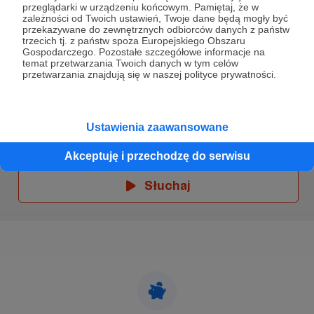
Szpitalne ściany, zapach leków, cisza
przeglądarki w urządzeniu końcowym. Pamiętaj, że w
przerywana tylko dźwiękiem aparatury.
zależności od Twoich ustawień, Twoje dane będą mogły być
Słuchaj w Patronite Audio!
przekazywane do zewnętrznych odbiorców danych z państw
trzecich tj. z państw spoza Europejskiego Obszaru
To była walka o życie.
Gospodarczego. Pozostałe szczegółowe informacje na
Nie taka z filmów.
Słuchaj
Baybee
w aplikacji Patronite Audio.
temat przetwarzania Twoich danych w tym celów
Bez efektów specjalnych.
przetwarzania znajdują się w naszej polityce prywatności.
Pobierz aplikację na swój telefon lub słuchaj w
Za to z bólem, zmęczeniem i ogromną siłą, o
przeglądarce.
którą trzeba było walczyć każdego dnia.
I kiedy wydawało się, że najgorsze już za mną…
Ustawienia zaawansowane
życie powiedziało: to jeszcze nie koniec.
Akceptuję i przechodzę do serwisu
Efekty uboczne leczenia.
Ciało, które miało się leczyć… zaczęło walczyć
Słuchaj
na nowo.
Trzy guzy piersi.
Operacje.
Stres, który ściska gardło i nie pozwala oddychać.
Kolejna batalia.
Znów szpital.
Znów strach.