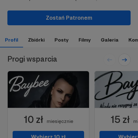
Zostań Patronem
Profil
Zbiórki
Posty
Filmy
Galeria
Kom
Progi wsparcia
10 zł
15 zł
miesięcznie
mi
Wybierz 10 zł
Wybierz