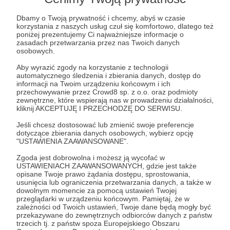
Aby zobaczyć ten materiał musisz być zalogowany
Dbamy o Twoją prywatność i chcemy, abyś w czasie
korzystania z naszych usług czuł się komfortowo, dlatego też
poniżej prezentujemy Ci najważniejsze informacje o
Zostań Patronem
zasadach przetwarzania przez nas Twoich danych
osobowych.
Zaloguj się
Aby wyrazić zgody na korzystanie z technologii
automatycznego śledzenia i zbierania danych, dostęp do
informacji na Twoim urządzeniu końcowym i ich
przechowywanie przez Crowd8 sp. z o.o. oraz podmioty
Albert Świdziński
Wojciech Jerzy Kittel
Weekly Brief
zewnętrzne, które wspierają nas w prowadzeniu działalności,
Tajwan
Chiny
USA
Iran
NATO
kliknij AKCEPTUJĘ I PRZECHODZĘ DO SERWISU.
Jeśli chcesz dostosować lub zmienić swoje preferencje
dotyczące zbierania danych osobowych, wybierz opcję
Udostępnij
"USTAWIENIA ZAAWANSOWANE".
Zgoda jest dobrowolna i możesz ją wycofać w
USTAWIENIACH ZAAWANSOWANYCH, gdzie jest także
opisane Twoje prawo żądania dostępu, sprostowania,
usunięcia lub ograniczenia przetwarzania danych, a także w
dowolnym momencie za pomocą ustawień Twojej
przeglądarki w urządzeniu końcowym. Pamiętaj, że w
zależności od Twoich ustawień, Twoje dane będą mogły być
Strategy&Future
przekazywane do zewnętrznych odbiorców danych z państw
trzecich tj. z państw spoza Europejskiego Obszaru