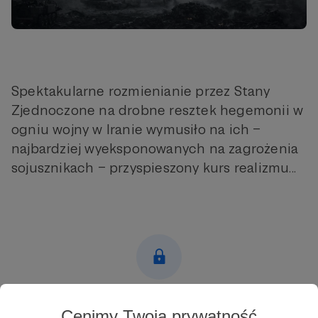
Spektakularne rozmienianie przez Stany
Zjednoczone na drobne resztek hegemonii w
ogniu wojny w Iranie wymusiło na ich –
najbardziej wyeksponowanych na zagrożenia
sojusznikach – przyspieszony kurs realizmu...
Post dostępny tylko dla Patronów
Cenimy Twoją prywatność