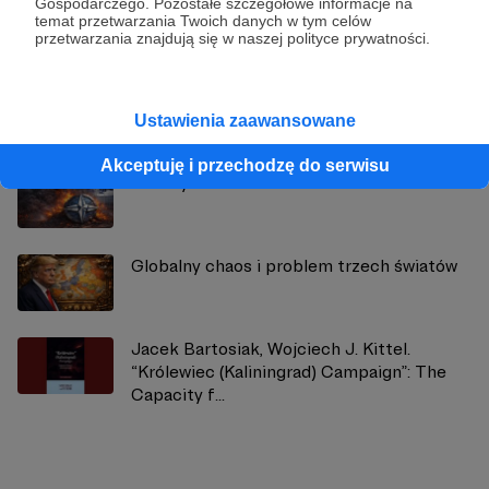
Gospodarczego. Pozostałe szczegółowe informacje na
Zobacz profil autora
temat przetwarzania Twoich danych w tym celów
przetwarzania znajdują się w naszej polityce prywatności.
Zobacz również
Ustawienia zaawansowane
Akceptuję i przechodzę do serwisu
Weekly Brief 28.03 – 3.04.2026
Globalny chaos i problem trzech światów
Jacek Bartosiak, Wojciech J. Kittel.
“Królewiec (Kaliningrad) Campaign”: The
Capacity f...