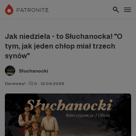
Jak niedziela - to Słuchanocka! "O
tym, jak jeden chłop miał trzech
synów"
Słuchanocki
Darmowy!
·
0
·
12.04.2026