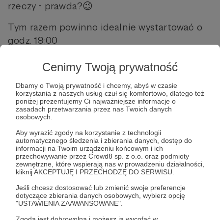
rzeczy - prawda?😉
Tym razem powinno idealnie wystartować o
godz. 19:00
Zapraszam więc serdecznie
Cenimy Twoją prywatność
i DO POSŁUCHANIA!😊😊😊
Dbamy o Twoją prywatność i chcemy, abyś w czasie
korzystania z naszych usług czuł się komfortowo, dlatego też
poniżej prezentujemy Ci najważniejsze informacje o
I zapraszam i zachęcam i zanęcam - do
zasadach przetwarzania przez nas Twoich danych
subskrybowania kanału "Słuchanocki",
osobowych.
oczywiście!! 🤣😎
Aby wyrazić zgody na korzystanie z technologii
automatycznego śledzenia i zbierania danych, dostęp do
informacji na Twoim urządzeniu końcowym i ich
przechowywanie przez Crowd8 sp. z o.o. oraz podmioty
zewnętrzne, które wspierają nas w prowadzeniu działalności,
kliknij AKCEPTUJĘ I PRZECHODZĘ DO SERWISU.
Jeśli chcesz dostosować lub zmienić swoje preferencje
podcast
bajki
baśnie
legendy
dotyczące zbierania danych osobowych, wybierz opcję
"USTAWIENIA ZAAWANSOWANE".
Zgoda jest dobrowolna i możesz ją wycofać w