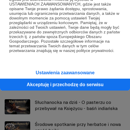
Udostępnij
USTAWIENIACH ZAAWANSOWANYCH, gdzie jest także
opisane Twoje prawo żądania dostępu, sprostowania,
usunięcia lub ograniczenia przetwarzania danych, a także w
dowolnym momencie za pomocą ustawień Twojej
przeglądarki w urządzeniu końcowym. Pamiętaj, że w
zależności od Twoich ustawień, Twoje dane będą mogły być
przekazywane do zewnętrznych odbiorców danych z państw
trzecich tj. z państw spoza Europejskiego Obszaru
Słuchanocki
Gospodarczego. Pozostałe szczegółowe informacje na
temat przetwarzania Twoich danych w tym celów
przetwarzania znajdują się w naszej polityce prywatności.
Zobacz profil autora
Ustawienia zaawansowane
Zobacz również
Akceptuję i przechodzę do serwisu
Słuchanocka na dziś - O pasterzu co
przebywał na Księżycu - baśń indiańska
Środowe spotkanie przy herbatce i nowa