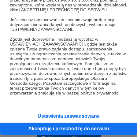
zewnętrzne, które wspierają nas w prowadzeniu działalności,
kliknij AKCEPTUJĘ I PRZECHODZĘ DO SERWISU.
Jeśli chcesz dostosować lub zmienić swoje preferencje
dotyczące zbierania danych osobowych, wybierz opcję
"USTAWIENIA ZAAWANSOWANE".
Zgoda jest dobrowolna i możesz ją wycofać w
USTAWIENIACH ZAAWANSOWANYCH, gdzie jest także
opisane Twoje prawo żądania dostępu, sprostowania,
usunięcia lub ograniczenia przetwarzania danych, a także w
dowolnym momencie za pomocą ustawień Twojej
Choroba nowotwór siła walka
przeglądarki w urządzeniu końcowym. Pamiętaj, że w
zależności od Twoich ustawień, Twoje dane będą mogły być
przekazywane do zewnętrznych odbiorców danych z państw
trzecich tj. z państw spoza Europejskiego Obszaru
Udostępnij
Gospodarczego. Pozostałe szczegółowe informacje na
temat przetwarzania Twoich danych w tym celów
przetwarzania znajdują się w naszej polityce prywatności.
Ustawienia zaawansowane
Baybee
Akceptuję i przechodzę do serwisu