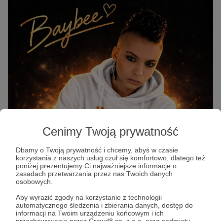
Cenimy Twoją prywatność
Dbamy o Twoją prywatność i chcemy, abyś w czasie
korzystania z naszych usług czuł się komfortowo, dlatego też
poniżej prezentujemy Ci najważniejsze informacje o
zasadach przetwarzania przez nas Twoich danych
osobowych.
Aby wyrazić zgody na korzystanie z technologii
automatycznego śledzenia i zbierania danych, dostęp do
informacji na Twoim urządzeniu końcowym i ich
przechowywanie przez Crowd8 sp. z o.o. oraz podmioty