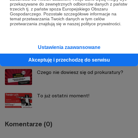
przekazywane do zewnętrznych odbiorców danych z państw
trzecich tj. z państw spoza Europejskiego Obszaru
Gospodarczego. Pozostałe szczegółowe informacje na
temat przetwarzania Twoich danych w tym celów
przetwarzania znajdują się w naszej polityce prywatności.
Zobacz również
Ustawienia zaawansowane
Coraz bliżej jawności?
Akceptuję i przechodzę do serwisu
Czego nie dowiesz się od prokuratury?
To już ostatni moment!
Komentarze (0)