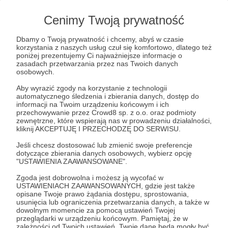
Pamiętajcie o przekazaniu nam 1,5% podatku
i zachęcajcie do tego swoich znajomych! KRS
Cenimy Twoją prywatność
0000181348
https://siecobywatelska.pl/1-5-
Dbamy o Twoją prywatność i chcemy, abyś w czasie
procent
korzystania z naszych usług czuł się komfortowo, dlatego też
poniżej prezentujemy Ci najważniejsze informacje o
Dziękujemy za Wasze wsparcie! ❤
zasadach przetwarzania przez nas Twoich danych
osobowych.
watchdog
informacjapubliczna
półtoraprocentpodatku
Aby wyrazić zgody na korzystanie z technologii
automatycznego śledzenia i zbierania danych, dostęp do
jawnosć
informacji na Twoim urządzeniu końcowym i ich
przechowywanie przez Crowd8 sp. z o.o. oraz podmioty
zewnętrzne, które wspierają nas w prowadzeniu działalności,
kliknij AKCEPTUJĘ I PRZECHODZĘ DO SERWISU.
Udostępnij
Jeśli chcesz dostosować lub zmienić swoje preferencje
dotyczące zbierania danych osobowych, wybierz opcję
"USTAWIENIA ZAAWANSOWANE".
Zgoda jest dobrowolna i możesz ją wycofać w
USTAWIENIACH ZAAWANSOWANYCH, gdzie jest także
opisane Twoje prawo żądania dostępu, sprostowania,
Sieć Obywatelska Watchdog Polska
usunięcia lub ograniczenia przetwarzania danych, a także w
dowolnym momencie za pomocą ustawień Twojej
przeglądarki w urządzeniu końcowym. Pamiętaj, że w
Zobacz profil autora
zależności od Twoich ustawień, Twoje dane będą mogły być