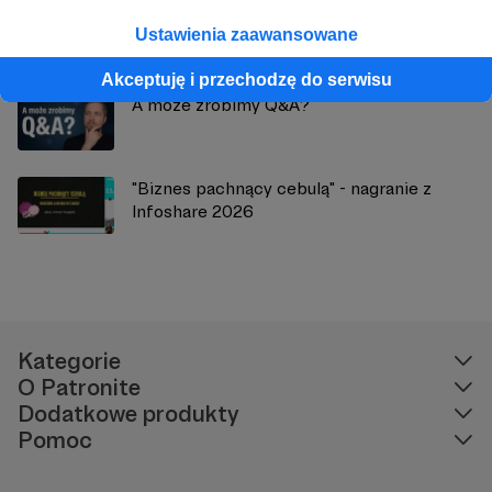
"Przekraczanie limitów Linuksa" (film, 53m)
Ustawienia zaawansowane
Akceptuję i przechodzę do serwisu
A może zrobimy Q&A?
"Biznes pachnący cebulą" - nagranie z
Infoshare 2026
Kategorie
O Patronite
Dodatkowe produkty
Pomoc