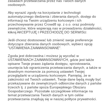
zasadach przetwarzania przez nas Twoich danych
Zostań Patronem
osobowych.
Aby wyrazić zgody na korzystanie z technologii
Zaloguj się
automatycznego śledzenia i zbierania danych, dostęp do
informacji na Twoim urządzeniu końcowym i ich
przechowywanie przez Crowd8 sp. z o.o. oraz podmioty
zewnętrzne, które wspierają nas w prowadzeniu działalności,
Udostępnij
kliknij AKCEPTUJĘ I PRZECHODZĘ DO SERWISU.
Jeśli chcesz dostosować lub zmienić swoje preferencje
dotyczące zbierania danych osobowych, wybierz opcję
"USTAWIENIA ZAAWANSOWANE".
Zgoda jest dobrowolna i możesz ją wycofać w
USTAWIENIACH ZAAWANSOWANYCH, gdzie jest także
Jakub 'unknow' Mrugalski
opisane Twoje prawo żądania dostępu, sprostowania,
usunięcia lub ograniczenia przetwarzania danych, a także w
dowolnym momencie za pomocą ustawień Twojej
Zobacz profil autora
przeglądarki w urządzeniu końcowym. Pamiętaj, że w
zależności od Twoich ustawień, Twoje dane będą mogły być
przekazywane do zewnętrznych odbiorców danych z państw
trzecich tj. z państw spoza Europejskiego Obszaru
Gospodarczego. Pozostałe szczegółowe informacje na
temat przetwarzania Twoich danych w tym celów
Zobacz również
przetwarzania znajdują się w naszej polityce prywatności.