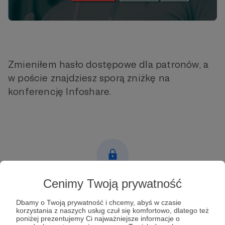
Zmieniłem hasło dostępowe dla patronów, a
w poście znajdziesz sporą zniżkę na
konferencję Infoshare.
Cenimy Twoją prywatność
Post dostępny tylko dla Patronów
Dbamy o Twoją prywatność i chcemy, abyś w czasie
Aby zobaczyć ten materiał musisz być zalogowany
korzystania z naszych usług czuł się komfortowo, dlatego też
poniżej prezentujemy Ci najważniejsze informacje o