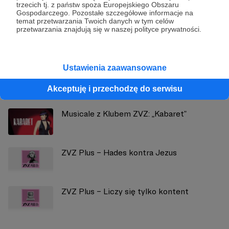
trzecich tj. z państw spoza Europejskiego Obszaru
Czajka-Kominiarczuk
Gospodarczego. Pozostałe szczegółowe informacje na
temat przetwarzania Twoich danych w tym celów
przetwarzania znajdują się w naszej polityce prywatności.
Zobacz profil autora
Ustawienia zaawansowane
Zobacz również
Akceptuję i przechodzę do serwisu
Musicale z Klubem ZVZ: „Kabaret”
ZVZ Plus – Hades kontra Jezus
ZVZ Plus – Liczy się tylko kontent