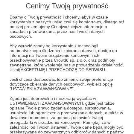
Cenimy Twoją prywatność
Post dostępny tylko dla Patronów
Dbamy o Twoją prywatność i chcemy, abyś w czasie
korzystania z naszych usług czuł się komfortowo, dlatego też
Aby zobaczyć ten materiał musisz być zalogowany
poniżej prezentujemy Ci najważniejsze informacje o
zasadach przetwarzania przez nas Twoich danych
osobowych.
Zostań Patronem
Aby wyrazić zgody na korzystanie z technologii
automatycznego śledzenia i zbierania danych, dostęp do
Zaloguj się
informacji na Twoim urządzeniu końcowym i ich
przechowywanie przez Crowd8 sp. z o.o. oraz podmioty
zewnętrzne, które wspierają nas w prowadzeniu działalności,
kliknij AKCEPTUJĘ I PRZECHODZĘ DO SERWISU.
zvz plus
Jeśli chcesz dostosować lub zmienić swoje preferencje
dotyczące zbierania danych osobowych, wybierz opcję
"USTAWIENIA ZAAWANSOWANE".
Udostępnij
Zgoda jest dobrowolna i możesz ją wycofać w
USTAWIENIACH ZAAWANSOWANYCH, gdzie jest także
opisane Twoje prawo żądania dostępu, sprostowania,
usunięcia lub ograniczenia przetwarzania danych, a także w
dowolnym momencie za pomocą ustawień Twojej
przeglądarki w urządzeniu końcowym. Pamiętaj, że w
zależności od Twoich ustawień, Twoje dane będą mogły być
Podcast ZVZ – Paweł Opydo, Katarzyna
przekazywane do zewnętrznych odbiorców danych z państw