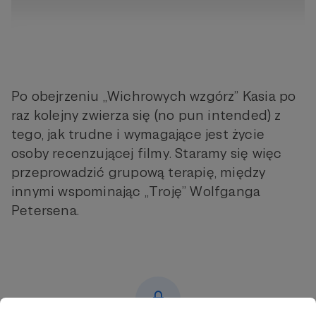
Po obejrzeniu „Wichrowych wzgórz” Kasia po
raz kolejny zwierza się (no pun intended) z
tego, jak trudne i wymagające jest życie
osoby recenzującej filmy. Staramy się więc
przeprowadzić grupową terapię, między
innymi wspominając „Troję” Wolfganga
Petersena.