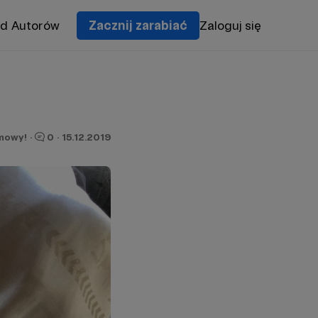
od Autorów
Zacznij zarabiać
Zaloguj się
mowy!
·
0
·
15.12.2019