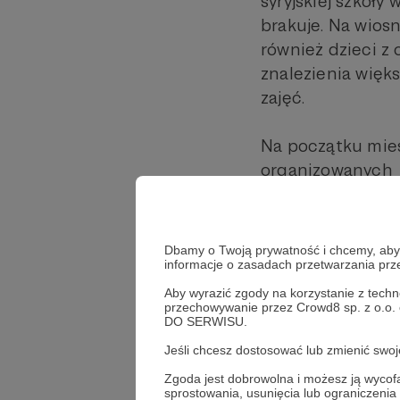
syryjskiej szkoły
brakuje. Na wiosn
również dzieci z
znalezienia więk
zajęć.
Na początku mies
organizowanych d
Pracowała nad da
Zachęcamy Was do
Dbamy o Twoją prywatność i chcemy, abyś 
odnowienia subsk
informacje o zasadach przetwarzania pr
Aby wyrazić zgody na korzystanie z techn
przechowywanie przez Crowd8 sp. z o.o.
Udostępnij
DO SERWISU.
Jeśli chcesz dostosować lub zmienić sw
Zgoda jest dobrowolna i możesz ją wyc
sprostowania, usunięcia lub ograniczeni
Wspiera