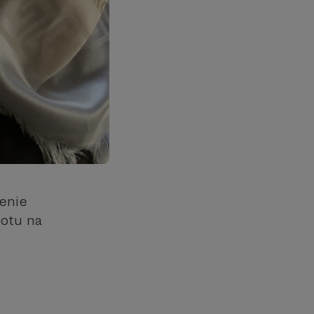
cenie
iotu na