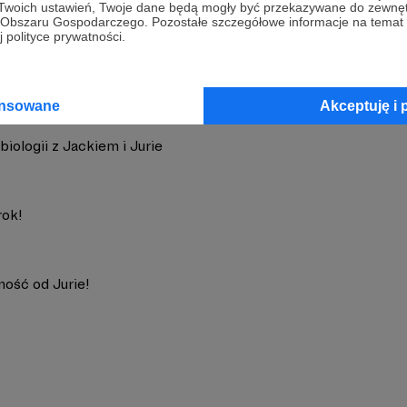
 Twoich ustawień, Twoje dane będą mogły być przekazywane do zewnę
go Obszaru Gospodarczego. Pozostałe szczegółowe informacje na temat
 polityce prywatności.
ansowane
Akceptuję i 
biologii z Jackiem i Jurie
rok!
ość od Jurie!