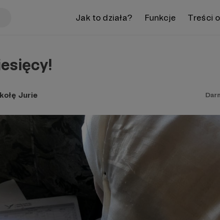
Jak to działa?
Funkcje
Treści 
iesięcy!
kołę Jurie
Dar