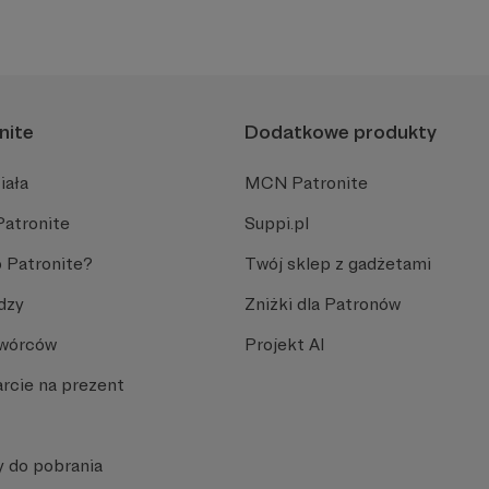
nite
Dodatkowe produkty
iała
MCN Patronite
Patronite
Suppi.pl
 Patronite?
Twój sklep z gadżetami
dzy
Zniżki dla Patronów
Twórców
Projekt AI
rcie na prezent
y do pobrania