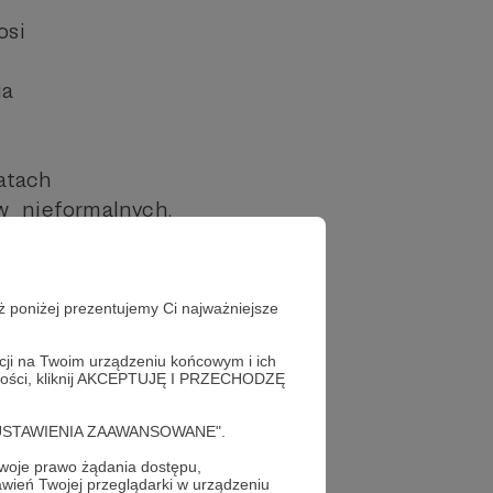
osi
ia
atach
yw nieformalnych.
nia lub
ż poniżej prezentujemy Ci najważniejsze
acji na Twoim urządzeniu końcowym i ich
alności, kliknij AKCEPTUJĘ I PRZECHODZĘ
cję "USTAWIENIA ZAAWANSOWANE".
oje prawo żądania dostępu,
wień Twojej przeglądarki w urządzeniu
profil autora