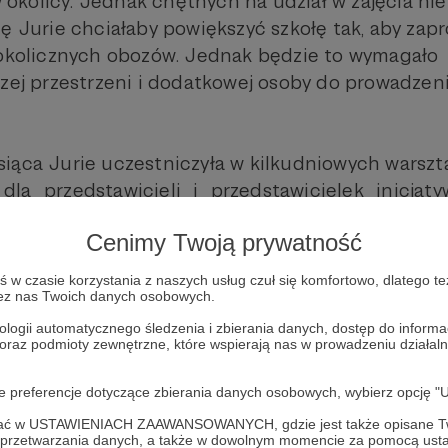
 w okolicy. Jednak chętnych na udział w zajęcia nie
ę Jurie chciałaby powiększyć szkołę tak, aby zapr
 okolicznych obozów. Jednak będzie to wymagało
szej przestrzeni i dodatkowej osoby do prowadzen
iąca Jurie uczestniczyła w kilkudniowych warszt
la przedstawicieli i przedstawicielek inicjat
lszym planem działania.
Cenimy Twoją prywatność
 dalszego wspierania szkoły Jurie i kontynuowa
w czasie korzystania z naszych usług czuł się komfortowo, dlatego te
rypcji.
zez nas Twoich danych osobowych.
ologii automatycznego śledzenia i zbierania danych, dostęp do inform
 oraz podmioty zewnętrzne, które wspierają nas w prowadzeniu dział
oje preferencje dotyczące zbierania danych osobowych, wybierz op
ofać w USTAWIENIACH ZAAWANSOWANYCH, gdzie jest także opisane Tw
a przetwarzania danych, a także w dowolnym momencie za pomocą usta
my szkołę Jurie
Zobacz 