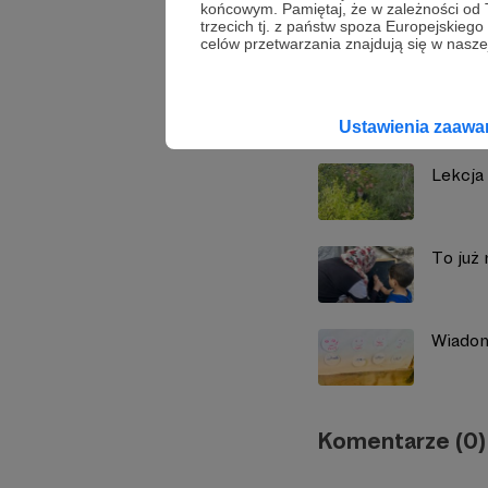
końcowym. Pamiętaj, że w zależności od
trzecich tj. z państw spoza Europejskie
celów przetwarzania znajdują się w naszej
Zobacz również
Ustawienia zaaw
Lekcja 
To już 
Wiadom
Komentarze (0)