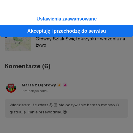
Tapeta miesiąca i nowości na kanale -
Ustawienia zaawansowane
05/2026
Akceptuję i przechodzę do serwisu
Główny Szlak Świętokrzyski - wrażenia na
żywo
Komentarze (6)
Marta z Dąbrowy
2 miesiące temu
Wiedziałam, że zdasz 💪🏻 Ale oczywiście bardzo mocno Ci
gratuluję. Panie przewodniku😎