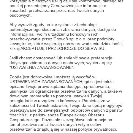
korzystania z naszych usług czuł się komfortowo, dlatego też
poniżej prezentujemy Ci najważniejsze informacje o
Dzięki za Wasze kciuki!
zasadach przetwarzania przez nas Twoich danych
osobowych.
Udostępnij
Aby wyrazić zgody na korzystanie z technologii
automatycznego śledzenia i zbierania danych, dostęp do
informacji na Twoim urządzeniu końcowym i ich
przechowywanie przez Crowd8 sp. z o.o. oraz podmioty
zewnętrzne, które wspierają nas w prowadzeniu działalności,
kliknij AKCEPTUJĘ I PRZECHODZĘ DO SERWISU.
Jeśli chcesz dostosować lub zmienić swoje preferencje
dotyczące zbierania danych osobowych, wybierz opcję
Mateusz Stawarz - Zieloni w podróży
"USTAWIENIA ZAAWANSOWANE".
Zgoda jest dobrowolna i możesz ją wycofać w
Zobacz profil autora
USTAWIENIACH ZAAWANSOWANYCH, gdzie jest także
opisane Twoje prawo żądania dostępu, sprostowania,
usunięcia lub ograniczenia przetwarzania danych, a także w
dowolnym momencie za pomocą ustawień Twojej
przeglądarki w urządzeniu końcowym. Pamiętaj, że w
zależności od Twoich ustawień, Twoje dane będą mogły być
Zobacz również
przekazywane do zewnętrznych odbiorców danych z państw
trzecich tj. z państw spoza Europejskiego Obszaru
Gospodarczego. Pozostałe szczegółowe informacje na
temat przetwarzania Twoich danych w tym celów
Plecak dziwoląg i dlaczego w tym roku
przetwarzania znajdują się w naszej polityce prywatności.
zobaczycie go na kanale