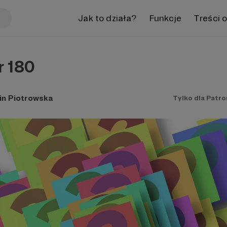
Jak to działa?
Funkcje
Treści 
r 180
in Piotrowska
Tylko dla Patr