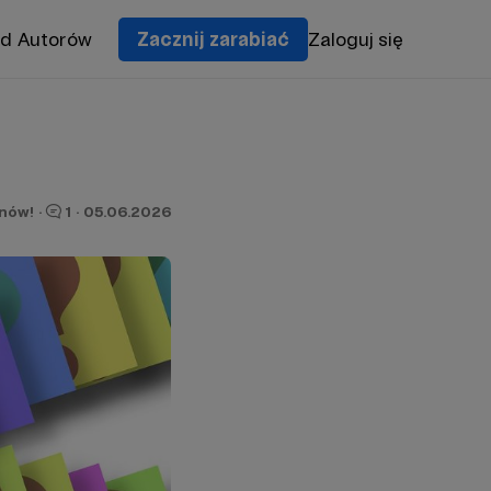
od Autorów
Zacznij zarabiać
Zaloguj się
onów!
·
1
·
05.06.2026