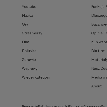
Youtube
Funkcje 
Nauka
Dlaczego
Gry
Baza wie
Streamerzy
Opinie 
Film
Kup wspa
Polityka
Dla firm
Zdrowie
Materiał
Wyprawy
Nasz Ze
Więcej kategorii
Media o 
About
Regulamin
Polityka prywatności
Patronite Commons
Waru