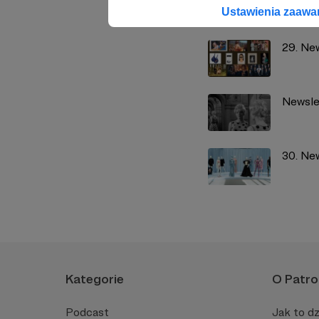
Zobacz również
Ustawienia zaaw
29. Ne
Newsle
30. Ne
Kategorie
O Patro
Podcast
Jak to dz