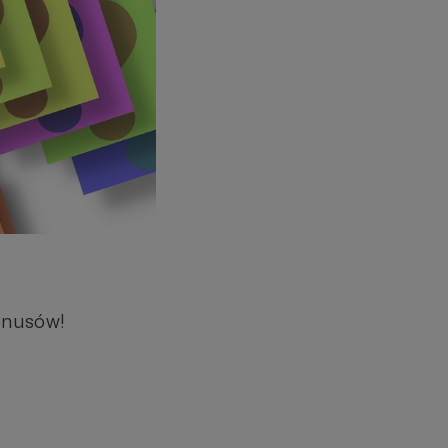
onusów!