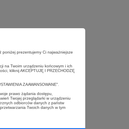
ż poniżej prezentujemy Ci najważniejsze
acji na Twoim urządzeniu końcowym i ich
alności, kliknij AKCEPTUJĘ I PRZECHODZĘ
cję "USTAWIENIA ZAAWANSOWANE".
oje prawo żądania dostępu,
wień Twojej przeglądarki w urządzeniu
profil autora
trznych odbiorców danych z państw
 przetwarzania Twoich danych w tym