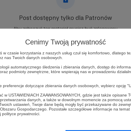
Post dostępny tylko dla Patronów
Aby zobaczyć ten materiał musisz być zalogowany
Cenimy Twoją prywatność
Zostań Patronem
w czasie korzystania z naszych usług czuł się komfortowo, dlatego te
zez nas Twoich danych osobowych.
Zaloguj się
ologii automatycznego śledzenia i zbierania danych, dostęp do inform
 oraz podmioty zewnętrzne, które wspierają nas w prowadzeniu dział
oje preferencje dotyczące zbierania danych osobowych, wybierz op
ofać w USTAWIENIACH ZAAWANSOWANYCH, gdzie jest także opisane Tw
a przetwarzania danych, a także w dowolnym momencie za pomocą usta
a Korwin Piotrowska
Zobacz 
 Twoich ustawień, Twoje dane będą mogły być przekazywane do zewnę
go Obszaru Gospodarczego. Pozostałe szczegółowe informacje na temat
 polityce prywatności.