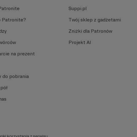
Patronite
Suppi.pl
 Patronite?
Twój sklep z gadżetami
dzy
Zniżki dla Patronów
Twórców
Projekt AI
rcie na prezent
y do pobrania
spół
nas
nki korzystania z serwisu