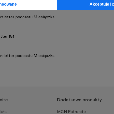
ansowane
Akceptuję i 
wsletter podcastu Miesiączka
tter 181
wsletter podcastu Miesiączka
nite
Dodatkowe produkty
iała
MCN Patronite