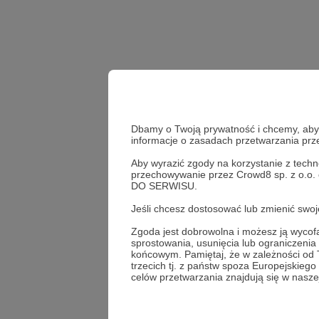
Dbamy o Twoją prywatność i chcemy, abyś 
informacje o zasadach przetwarzania pr
Aby wyrazić zgody na korzystanie z techn
przechowywanie przez Crowd8 sp. z o.o.
Udostępnij
DO SERWISU.
Jeśli chcesz dostosować lub zmienić sw
Zgoda jest dobrowolna i możesz ją wyc
sprostowania, usunięcia lub ograniczeni
Karolin
końcowym. Pamiętaj, że w zależności od
trzecich tj. z państw spoza Europejskie
celów przetwarzania znajdują się w naszej