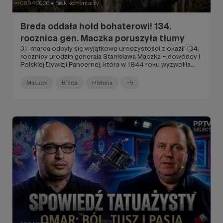
06.04.2026
Brak komentarzy
●
Breda oddała hołd bohaterowi! 134.
rocznica gen. Maczka poruszyła tłumy
31. marca odbyły się wyjątkowe uroczystości z okazji 134.
rocznicy urodzin generała Stanisława Maczka – dowódcy I
Polskiej Dywizji Pancernej, która w 1944 roku wyzwoliła
miasto.
Maczek
Breda
Historia
+5