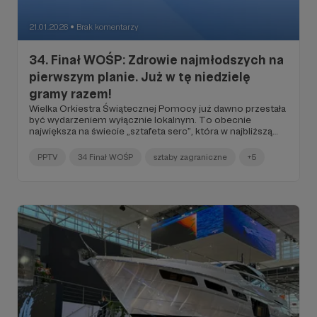
21.01.2026
Brak komentarzy
●
34. Finał WOŚP: Zdrowie najmłodszych na
pierwszym planie. Już w tę niedzielę
gramy razem!
Wielka Orkiestra Świątecznej Pomocy już dawno przestała
być wydarzeniem wyłącznie lokalnym. To obecnie
największa na świecie „sztafeta serc”, która w najbliższą
niedzielę, 25 stycznia 2026 roku, zjednoczy Polaków na
wszystkich kontynentach.
PPTV
34 Finał WOŚP
sztaby zagraniczne
+5