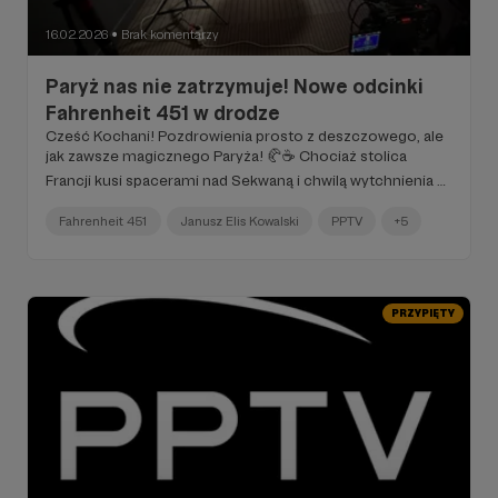
16.02.2026
Brak komentarzy
●
Paryż nas nie zatrzymuje! Nowe odcinki
Fahrenheit 451 w drodze
Cześć Kochani! Pozdrowienia prosto z deszczowego, ale
jak zawsze magicznego Paryża! 🥐☕️ Chociaż stolica
Francji kusi spacerami nad Sekwaną i chwilą wytchnienia w
kawiarenkach, my... nie zwalniamy tempa. Dla nas nie ma
urlopu od ważnych tematów!
Fahrenheit 451
Janusz Elis Kowalski
PPTV
+5
PRZYPIĘTY