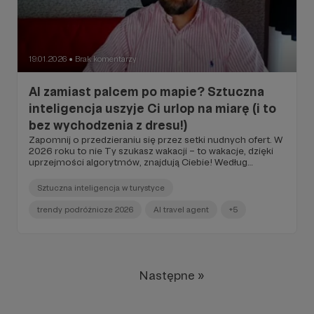
19.01.2026
Brak komentarzy
●
AI zamiast palcem po mapie? Sztuczna
inteligencja uszyje Ci urlop na miarę (i to
bez wychodzenia z dresu!)
Zapomnij o przedzieraniu się przez setki nudnych ofert. W
2026 roku to nie Ty szukasz wakacji – to wakacje, dzięki
uprzejmości algorytmów, znajdują Ciebie! Według
najnowszego raportu „Changing Traveller Report 2026”,
aż 80% podróżnych chętnie odda stery sztucznej
Sztuczna inteligencja w turystyce
inteligencji.
trendy podróżnicze 2026
AI travel agent
+5
Następne »