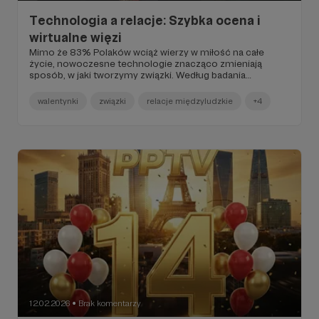
Technologia a relacje: Szybka ocena i
wirtualne więzi
Mimo że 83% Polaków wciąż wierzy w miłość na całe
życie, nowoczesne technologie znacząco zmieniają
sposób, w jaki tworzymy związki. Według badania
„Anatomia relacji”, 57% ankietowanych uważa, że aplikacje
randkowe promują powierzchowność i szybkie ocenianie
walentynki
związki
relacje międzyludzkie
+4
partnerów. Choć komunikatory ułatwiają kontakt
(szczególnie w związkach na odległość), 65% badanych
obawia się, że spłycają one więzi poprzez ograniczanie
czasu spędzanego twarzą w twarz.
12.02.2026
Brak komentarzy
●