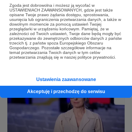
Emigracja bez filtra prowadzi Paulina Julia
Zgoda jest dobrowolna i możesz ją wycofać w
USTAWIENIACH ZAAWANSOWANYCH, gdzie jest także
Jamroz gość Adwokat Ernest
opisane Twoje prawo żądania dostępu, sprostowania,
Ziemianowicz
usunięcia lub ograniczenia przetwarzania danych, a także w
dowolnym momencie za pomocą ustawień Twojej
To nowy cykl półgodzinnych podcastów realizowanych
przeglądarki w urządzeniu końcowym. Pamiętaj, że w
we współpracy z PPTV – jedyną internetową telewizją
zależności od Twoich ustawień, Twoje dane będą mogły być
skierowaną do Polaków i Polonii na całym świecie.
przekazywane do zewnętrznych odbiorców danych z państw
Program powstał z potrzeby mówienia o tym, o czym
trzecich tj. z państw spoza Europejskiego Obszaru
rzadko mówi się głośno: o emigracji bez patosu, za to z
podcast PPTV
emigracja Polaków
Gospodarczego. Pozostałe szczegółowe informacje na
autentycznością, szacunkiem i realnym doświadczeniem.
temat przetwarzania Twoich danych w tym celów
pomoc prawna dla Polaków
+5
przetwarzania znajdują się w naszej polityce prywatności.
Ustawienia zaawansowane
Akceptuję i przechodzę do serwisu