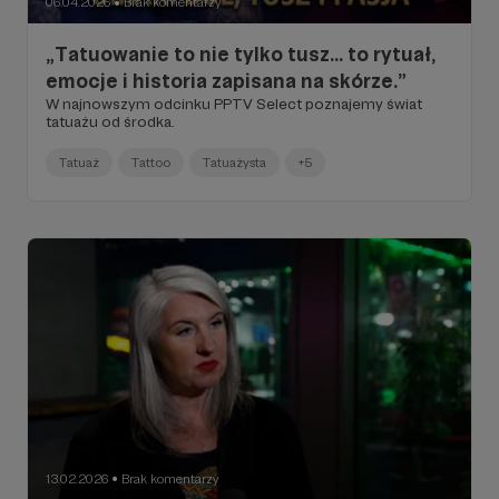
06.04.2026
Brak komentarzy
●
„Tatuowanie to nie tylko tusz… to rytuał,
emocje i historia zapisana na skórze.”
W najnowszym odcinku PPTV Select poznajemy świat
tatuażu od środka.
Tatuaż
Tattoo
Tatuażysta
+5
13.02.2026
Brak komentarzy
●