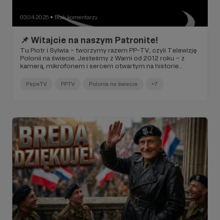
03.04.2025
Brak komentarzy
●
📌 Witajcie na naszym Patronite!
Tu Piotr i Sylwia – tworzymy razem PP-TV, czyli Telewizję
Polonii na świecie. Jesteśmy z Wami od 2012 roku – z
kamerą, mikrofonem i sercem otwartym na historie
Polaków rozsianych po całym świecie.
PepeTV
PPTV
Polonia na świecie
+7