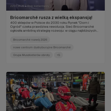
22.01.2026
Brak komentarzy
●
Bricomarché rusza z wielką ekspansją!
400 sklepów w Polsce do 2030 roku Rynek "Dom i
Ogród" czeka prawdziwa rewolucja. Sieć Bricomarché
ogłosiła ambitną strategię rozwoju: w ciągu najbliższych
czterech lat planuje niemal podwoić liczbę swoich
placówek, celując w 400 supermarketów na mapie Polski!
Bricomarché rozwój 2026
nowe centrum dystrybucyjne Bricomarché
Grupa Muszkieterów obroty
+5