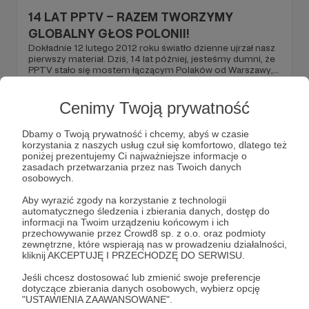
14 LAT PPTV – RAZEM TWORZYMY
GLOBALNY GŁOS POLONII!
Dokładnie 12 lutego 2012 roku światło dzienne ujrzał nasz
pierwszy materiał. Dziś, 14 lat później, jesteśmy dumni, że
PPTV stało się mostem łączącym Polaków od Warszawy,
przez Paryż, aż po Seul i São Paulo!
pptv urodziny
14 lat
PPTV
Cenimy Twoją prywatność
Dbamy o Twoją prywatność i chcemy, abyś w czasie
korzystania z naszych usług czuł się komfortowo, dlatego też
poniżej prezentujemy Ci najważniejsze informacje o
zasadach przetwarzania przez nas Twoich danych
osobowych.
Aby wyrazić zgody na korzystanie z technologii
automatycznego śledzenia i zbierania danych, dostęp do
informacji na Twoim urządzeniu końcowym i ich
przechowywanie przez Crowd8 sp. z o.o. oraz podmioty
zewnętrzne, które wspierają nas w prowadzeniu działalności,
kliknij AKCEPTUJĘ I PRZECHODZĘ DO SERWISU.
Jeśli chcesz dostosować lub zmienić swoje preferencje
dotyczące zbierania danych osobowych, wybierz opcję
23.01.2026
Brak komentarzy
●
"USTAWIENIA ZAAWANSOWANE".