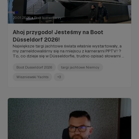
20.01.2026
Brak komentarzy
●
Ahoj przygodo! Jesteśmy na Boot
Düsseldorf 2026!
Największe targi jachtowe świata właśnie wystartowały, a
my zameldowaliśmy się na miejscu z kamerami PPTV! ?
To, co dzieje się w Düsseldorfie, trudno opisać słowami –
to trzeba zobaczyć!
Boot Dusseldorf 2026
targi jachtowe Niemcy
Wiszniewski Yachts
+3