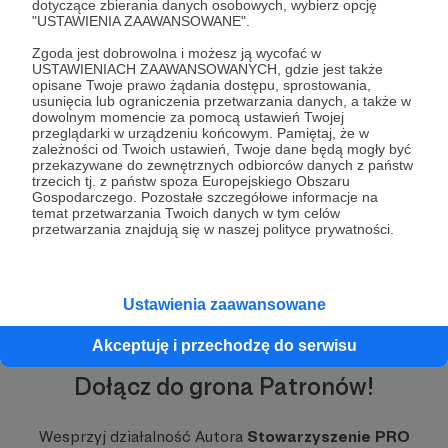
ochrony zdrowia
dotyczące zbierania danych osobowych, wybierz opcję
"USTAWIENIA ZAAWANSOWANE".
aktywizacji zawodowej i zatrudnienia
integracji, innowacji społecznych i spójności
Zgoda jest dobrowolna i możesz ją wycofać w
społecznej
USTAWIENIACH ZAAWANSOWANYCH, gdzie jest także
opisane Twoje prawo żądania dostępu, sprostowania,
zabezpieczenia społecznego i pomocy
usunięcia lub ograniczenia przetwarzania danych, a także w
społecznej, prewencji i zwalczania zjawisk
dowolnym momencie za pomocą ustawień Twojej
patologii
przeglądarki w urządzeniu końcowym. Pamiętaj, że w
zależności od Twoich ustawień, Twoje dane będą mogły być
ochrony środowiska naturalnego i ochrony
przekazywane do zewnętrznych odbiorców danych z państw
dziedzictwa przyrodniczego
trzecich tj. z państw spoza Europejskiego Obszaru
turystyki i sportu
Gospodarczego. Pozostałe szczegółowe informacje na
temat przetwarzania Twoich danych w tym celów
przetwarzania znajdują się w naszej polityce prywatności.
Ustawienia zaawansowane
Akceptuję i przechodzę do serwisu
Dołącz do grona Patronów!
Wesprzyj działalność Autora
Stowarzyszenie PRO