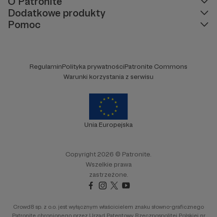
O Patronite
Dodatkowe produkty
Pomoc
Regulamin
Polityka prywatności
Patronite Commons
Warunki korzystania z serwisu
Unia Europejska
Copyright 2026 © Patronite.
Wszelkie prawa
zastrzeżone.
Crowd8 sp. z o.o. jest wyłącznym właścicielem znaku słowno-graficznego
Patronite chronionego przez Urząd Patentowy Rzeczpospolitej Polskiej nr