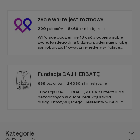
życie warte jest rozmowy
200
patronów
6460
zł
miesięcznie
W Polsce codziennie 13 osób odbiera sobie
życie, każdego dnia 6 dzieci podejmuje próbę
samobójczą. Prowadzimy jedyny w Polsce
serwis, gdzie udzielana jest bezpłatnie i
anonimowo pomoc online dla osób w
kryzysie samobójczym, po próbie
samobójczej, w żałobie i dla osób, które chcą
pomóc.
Fundacja DAJ HERBATĘ
688
patronów
24080
zł
miesięcznie
Fundacja DAJ HERBATĘ działa na rzecz ludzi
bezdomnych w duchu redukcji szkód i
dialogu motywującego. Jesteśmy w KAŻDY
poniedziałek od 19:00 na Dworcu Centralnym
(parking od E. Plater/róg z Jerozolimskimi ).
Kategorie