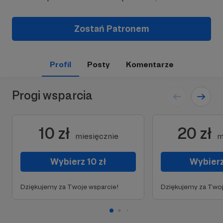
Zostań Patronem
Profil
Posty
Komentarze
Progi wsparcia
10 zł
20 zł
miesięcznie
m
Wybierz 10 zł
Wybierz
Dziękujemy za Twoje wsparcie!
Dziękujemy za Twoj