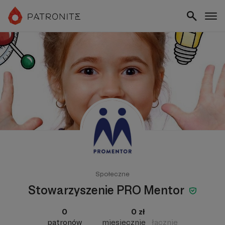
Społeczne
Stowarzyszenie PRO Mentor
0
0 zł
patronów
miesięcznie
łącznie