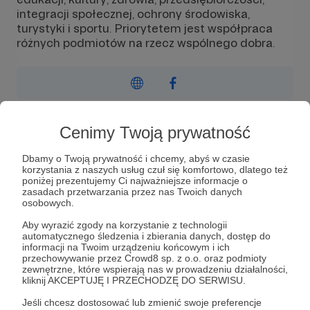
integracji społecznej, ochrony środowiska,
turystyki i sportu. Priorytetem jest współpraca
różnych podmiotów na rzecz wspólnego dobra.
Wiadomość
Obserwuj
Cenimy Twoją prywatność
Dbamy o Twoją prywatność i chcemy, abyś w czasie
korzystania z naszych usług czuł się komfortowo, dlatego też
Celem Stowarzyszenia jest inicjowanie,
poniżej prezentujemy Ci najważniejsze informacje o
wspieranie, prowadzenie oraz współudział we
zasadach przetwarzania przez nas Twoich danych
wszelkich działaniach dążących do rozwoju
osobowych.
regionu (w tym współpracy różnych podmiotów),
Aby wyrazić zgody na korzystanie z technologii
ze szczególnym uwzględnieniem lokalnych,
automatycznego śledzenia i zbierania danych, dostęp do
regionalnych i ogólnokrajowych przedsięwzięć w
informacji na Twoim urządzeniu końcowym i ich
zakresie:
przechowywanie przez Crowd8 sp. z o.o. oraz podmioty
zewnętrzne, które wspierają nas w prowadzeniu działalności,
kliknij AKCEPTUJĘ I PRZECHODZĘ DO SERWISU.
edukacji i przedsiębiorczości
kultury i dziedzictwa kulturowego
Jeśli chcesz dostosować lub zmienić swoje preferencje