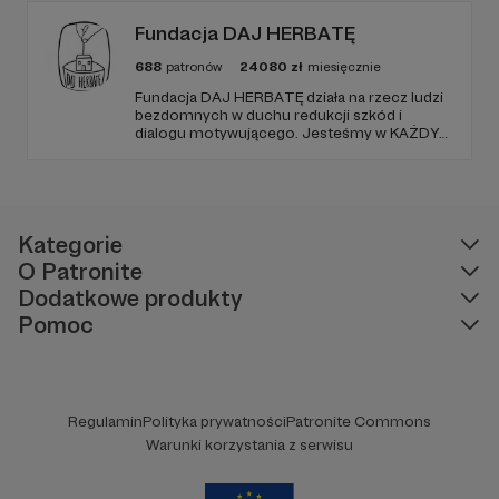
wykluczeniem
– które często nie mają gdzie się
zatrzymać ani do kogo się zwrócić.
Fundacja DAJ HERBATĘ
688
patronów
24080
zł
miesięcznie
Fundacja DAJ HERBATĘ działa na rzecz ludzi
bezdomnych w duchu redukcji szkód i
dialogu motywującego. Jesteśmy w KAŻDY
Nie zmienimy całego świata. Ale możemy
poniedziałek od 19:00 na Dworcu Centralnym
(parking od E. Plater/róg z Jerozolimskimi ).
zmienić świat jednego człowieka – przez
życzliwe spojrzenie, obecność i spotkanie
przy stole, przy którym każdy znajdzie
Kategorie
miejsce.
Jeśli bliska jest Ci ta wizja – dołącz do
nas/okaże nam wsparcie 😇
O Patronite
Dodatkowe produkty
Pomoc
Regulamin
Polityka prywatności
Patronite Commons
Warunki korzystania z serwisu