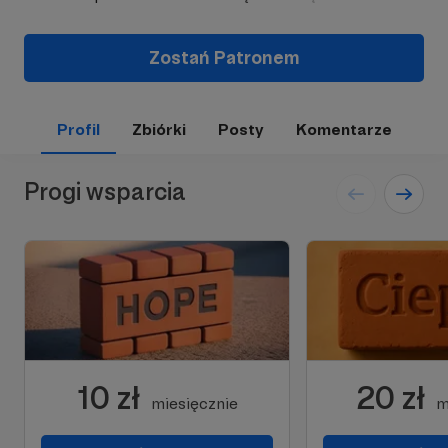
Zostań Patronem
Profil
Zbiórki
Posty
Komentarze
Progi wsparcia
10 zł
20 zł
miesięcznie
m