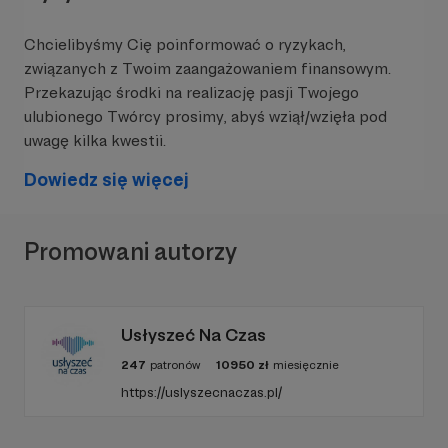
towarzyszenie, informacje i konkretne narzędzia
potrzebne do odzyskania bezpieczeństwa i
Chcielibyśmy Cię poinformować o ryzykach,
sprawczości.
związanych z Twoim zaangażowaniem finansowym.
Przekazując środki na realizację pasji Twojego
To jedyne takie miejsce w Polsce.
To miejsce,
ulubionego Twórcy prosimy, abyś wziął/wzięła pod
które realnie zmienia życie wielu kobiet.
uwagę kilka kwestii.
*********************************************************
Dowiedz się więcej
******************
Na co przeznaczymy Twoje wsparcie:
Promowani autorzy
🔵
Utrzymanie i rozwój Domu Przy Stole
–
byśmy mogli nadal tworzyć bezpieczną, otwartą
przestrzeń spotkania i obecności.
🔵
Działania Centrum Pomocy Siostrom
Usłyszeć Na Czas
Zakonnym (CPSZ)
– unikalnego miejsca
247
patronów
10950
zł
miesięcznie
wsparcia dla sióstr doświadczających przemocy,
nadużyć lub podejmujących decyzję o odejściu ze
https://uslyszecnaczas.pl/
zgromadzenia.
🔵
Pomoc osobom wykluczanym i zagrożonym