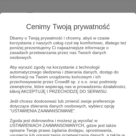
Cenimy Twoją prywatność
Nie mamy w sobie zgody na
to, żeby nadzieja była
Dbamy o Twoją prywatność i chcemy, abyś w czasie
trudna.
korzystania z naszych usług czuł się komfortowo, dlatego też
poniżej prezentujemy Ci najważniejsze informacje o
Wierzymy, że nadzieja musi
zasadach przetwarzania przez nas Twoich danych
nieść dobro – szczególnie w
osobowych.
czasach, gdy wielu z nas czuje się zagubionych,
Aby wyrazić zgody na korzystanie z technologii
poranionych, wykluczonych. Dlatego powstała
automatycznego śledzenia i zbierania danych, dostęp do
Fundacja Przy Stole
– aby budować przestrzeń
informacji na Twoim urządzeniu końcowym i ich
przechowywanie przez Crowd8 sp. z o.o. oraz podmioty
obecności, wsparcia i spotkania, ponad
zewnętrzne, które wspierają nas w prowadzeniu działalności,
podziałami, w duchu szacunku dla różnorodnych
kliknij AKCEPTUJĘ I PRZECHODZĘ DO SERWISU.
dróg i wrażliwości.
Jeśli chcesz dostosować lub zmienić swoje preferencje
W sercu naszych działań znajduje się
dotyczące zbierania danych osobowych, wybierz opcję
Dom Przy
"USTAWIENIA ZAAWANSOWANE".
Stole
– mieszkanie w krakowskiej kamienicy,
które każdego dnia staje się domem dla tych,
Zgoda jest dobrowolna i możesz ją wycofać w
którzy go potrzebują. To miejsce, do którego
USTAWIENIACH ZAAWANSOWANYCH, gdzie jest także
opisane Twoje prawo żądania dostępu, sprostowania,
można po prostu przyjść - zarówno na któreś z
usunięcia lub ograniczenia przetwarzania danych, a także w