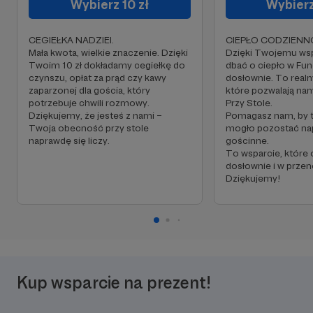
Wybierz 10 zł
Wybierz
CEGIEŁKA NADZIEI.
CIEPŁO CODZIENN
Mała kwota, wielkie znaczenie. Dzięki
Dzięki Twojemu w
Twoim 10 zł dokładamy cegiełkę do
dbać o ciepło w Fun
czynszu, opłat za prąd czy kawy
dosłownie. To realn
zaparzonej dla gościa, który
które pozwalają n
potrzebuje chwili rozmowy.
Przy Stole.
Dziękujemy, że jesteś z nami –
Pomagasz nam, by 
Twoja obecność przy stole
mogło pozostać nap
naprawdę się liczy.
gościnne.
To wsparcie, które
dosłownie i w przen
Dziękujemy!
Kup wsparcie na prezent!