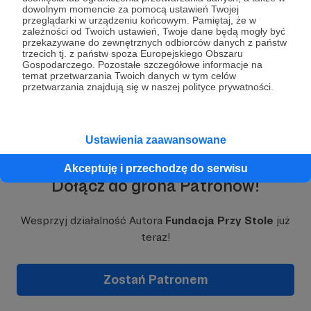
organizowanych przez nas spotkań, jak i tak
dowolnym momencie za pomocą ustawień Twojej
zwyczajnie, bezinteresownie. Nie warunkujemy
przeglądarki w urządzeniu końcowym. Pamiętaj, że w
zależności od Twoich ustawień, Twoje dane będą mogły być
"wstępu" tym, kim jesteś, skąd przychodzisz, w co
przekazywane do zewnętrznych odbiorców danych z państw
wierzysz.
Stół
jest miejscem, które łączy, a nie
Rozwiń opis
trzecich tj. z państw spoza Europejskiego Obszaru
dzieli.
Gospodarczego. Pozostałe szczegółowe informacje na
temat przetwarzania Twoich danych w tym celów
przetwarzania znajdują się w naszej polityce prywatności.
W naszym salonie gościliśmy już osoby
wychodzące z kryzysu bezdomności, migrantów i
migrantki z różnych miejsc, amerykańskich
misjonarzy, siostry zakonne potrzebujące pomocy.
Ustawienia zaawansowane
Spotykamy się m.in. na Eucharystii, kolacji
szabatowej, modlitwie w ciszy czy ekumenicznym
Akceptuję i przechodzę do serwisu
wieczorze. Z naszej przestrzeni korzystają też inne
Dołącz do grona Patronów!
grupy, wspólnoty, organizacje, które nie mają
swojego miejsca w Krakowie. Tworzymy
przestrzeń
Wesprzyj działalność Autora
ekumeniczną i międzykulturową
Fundacja Przy Stole
, w
już
której każda osoba – niezależnie od etapu życia i
teraz!
duchowej drogi – może poczuć się
przyjęta taką,
jaka jest
.
Zostań Patronem
Jak mówi
Izabela Mościcka
, prezeska Fundacji,
pedagożka i założycielka
Centrum Pomocy