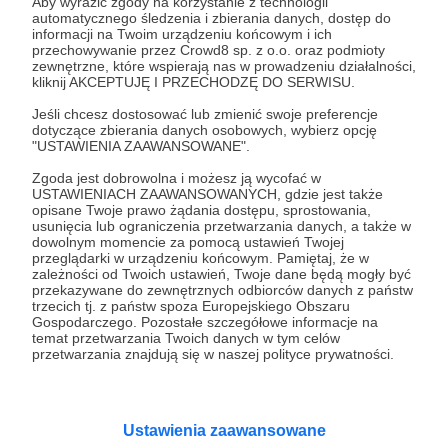
Aby wyrazić zgody na korzystanie z technologii
automatycznego śledzenia i zbierania danych, dostęp do
23.12.2024
Brak komentarzy
●
informacji na Twoim urządzeniu końcowym i ich
przechowywanie przez Crowd8 sp. z o.o. oraz podmioty
zewnętrzne, które wspierają nas w prowadzeniu działalności,
Podsumowanie Listopad 2024.
kliknij AKCEPTUJĘ I PRZECHODZĘ DO SERWISU.
Newsletter dla Patronów z progu 6
Jeśli chcesz dostosować lub zmienić swoje preferencje
Listopad w naszym schronisku niesie za sobą mieszane
dotyczące zbierania danych osobowych, wybierz opcję
emocje. Z jednej strony, to smutny czas pożegnań z
"USTAWIENIA ZAAWANSOWANE".
Romeo i Bunią, którzy odeszli za tęczowy most,
pozostawiając za sobą pustkę i żal, że nie znaleźli swoich
Zgoda jest dobrowolna i możesz ją wycofać w
domów na zawsze. Tragiczny los Mai, która mimo naszych
pies
kot
pomoc
+2
USTAWIENIACH ZAAWANSOWANYCH, gdzie jest także
starań odeszła, pokazuje, jak trudne są wyzwania, z którymi
opisane Twoje prawo żądania dostępu, sprostowania,
się mierzymy. Jednak mimo tych ciężkich chwil,
usunięcia lub ograniczenia przetwarzania danych, a także w
codzienne działania na rzecz poprawy życia naszych
dowolnym momencie za pomocą ustawień Twojej
podopiecznych oraz wsparcie od ludzi o dobrych sercach
przeglądarki w urządzeniu końcowym. Pamiętaj, że w
nadają sens naszej pracy i motywują do dalszej walki. To
zależności od Twoich ustawień, Twoje dane będą mogły być
przypomnienie, że każde małe zwycięstwo ma znaczenie
przekazywane do zewnętrznych odbiorców danych z państw
w dążeniu do lepszego jutra dla wszystkich zwierząt.
trzecich tj. z państw spoza Europejskiego Obszaru
Gospodarczego. Pozostałe szczegółowe informacje na
temat przetwarzania Twoich danych w tym celów
przetwarzania znajdują się w naszej polityce prywatności.
Ustawienia zaawansowane