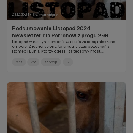
23.12.2024
Brak komentarzy
●
Podsumowanie Listopad 2024.
Newsletter dla Patronów z progu 296
Listopad w naszym schronisku niesie za sobą mieszane
emocje. Z jednej strony, to smutny czas pożegnań z
Romeo i Bunią, którzy odeszli za tęczowy most,
pozostawiając za sobą pustkę i żal, że nie znaleźli swoich
domów na zawsze. Tragiczny los Mai, która mimo naszych
pies
kot
adopcja
+2
starań odeszła, pokazuje, jak trudne są wyzwania, z którymi
się mierzymy. Jednak mimo tych ciężkich chwil,
codzienne działania na rzecz poprawy życia naszych
podopiecznych oraz wsparcie od ludzi o dobrych sercach
nadają sens naszej pracy i motywują do dalszej walki. To
przypomnienie, że każde małe zwycięstwo ma znaczenie
w dążeniu do lepszego jutra dla wszystkich zwierząt.