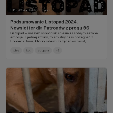
23.12.2024
Brak komentarzy
●
Podsumowanie Listopad 2024.
Newsletter dla Patronów z progu 96
Listopad w naszym schronisku niesie za sobą mieszane
emocje. Z jednej strony, to smutny czas pożegnań z
Romeo i Bunią, którzy odeszli za tęczowy most,
pozostawiając za sobą pustkę i żal, że nie znaleźli swoich
domów na zawsze. Tragiczny los Mai, która mimo naszych
pies
kot
adopcja
+3
starań odeszła, pokazuje, jak trudne są wyzwania, z którymi
się mierzymy. Jednak mimo tych ciężkich chwil,
codzienne działania na rzecz poprawy życia naszych
podopiecznych oraz wsparcie od ludzi o dobrych sercach
nadają sens naszej pracy i motywują do dalszej walki. To
przypomnienie, że każde małe zwycięstwo ma znaczenie
w dążeniu do lepszego jutra dla wszystkich zwierząt.