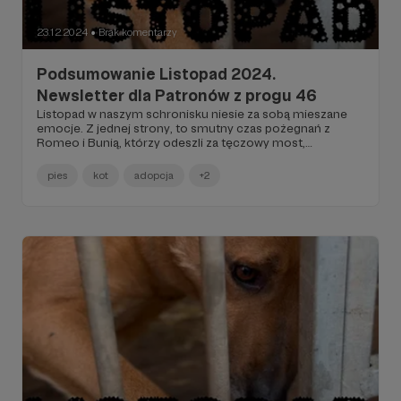
23.12.2024
Brak komentarzy
●
Podsumowanie Listopad 2024.
Newsletter dla Patronów z progu 46
Listopad w naszym schronisku niesie za sobą mieszane
emocje. Z jednej strony, to smutny czas pożegnań z
Romeo i Bunią, którzy odeszli za tęczowy most,
pozostawiając za sobą pustkę i żal, że nie znaleźli swoich
domów na zawsze. Tragiczny los Mai, która mimo naszych
pies
kot
adopcja
+2
starań odeszła, pokazuje, jak trudne są wyzwania, z którymi
się mierzymy. Jednak mimo tych ciężkich chwil,
codzienne działania na rzecz poprawy życia naszych
podopiecznych oraz wsparcie od ludzi o dobrych sercach
nadają sens naszej pracy i motywują do dalszej walki. To
przypomnienie, że każde małe zwycięstwo ma znaczenie
w dążeniu do lepszego jutra dla wszystkich zwierząt.