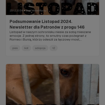
23.12.2024
Brak komentarzy
●
Podsumowanie Listopad 2024.
Newsletter dla Patronów z progu 146
Listopad w naszym schronisku niesie za sobą mieszane
emocje. Z jednej strony, to smutny czas pożegnań z
Romeo i Bunią, którzy odeszli za tęczowy most,
pozostawiając za sobą pustkę i żal, że nie znaleźli swoich
domów na zawsze. Tragiczny los Mai, która mimo naszych
pies
kot
adopcja
+2
starań odeszła, pokazuje, jak trudne są wyzwania, z którymi
się mierzymy. Jednak mimo tych ciężkich chwil,
codzienne działania na rzecz poprawy życia naszych
podopiecznych oraz wsparcie od ludzi o dobrych sercach
nadają sens naszej pracy i motywują do dalszej walki. To
przypomnienie, że każde małe zwycięstwo ma znaczenie
w dążeniu do lepszego jutra dla wszystkich zwierząt.