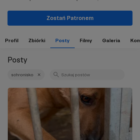
Zostań Patronem
Profil
Zbiórki
Posty
Filmy
Galeria
Kom
Posty
schronisko