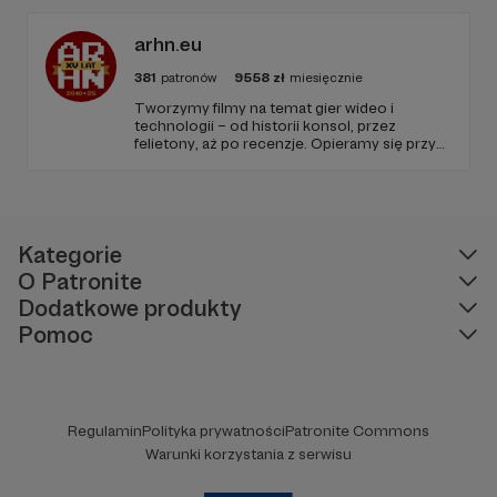
arhn.eu
381
patronów
9558
zł
miesięcznie
Tworzymy filmy na temat gier wideo i
technologii – od historii konsol, przez
felietony, aż po recenzje. Opieramy się przy
tym na zweryfikowanych, ugruntowanych
źródłach. Wszystko to pod pretekstem
lekkich materiałów publicystycznych. Kurczę,
wyszło strasznie poważnie. Mlem.
Kategorie
O Patronite
Dodatkowe produkty
Pomoc
Regulamin
Polityka prywatności
Patronite Commons
Warunki korzystania z serwisu