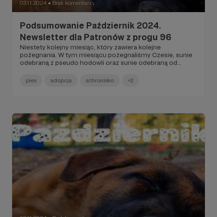
03.11.2024
Brak komentarzy
●
Podsumowanie Październik 2024.
Newsletter dla Patronów z progu 96
Niestety kolejny miesiąc, który zawiera kolejne
pożegnania. W tym miesiącu pożegnaliśmy Czesie, sunie
odebraną z pseudo hodowli oraz sunie odebraną od
"wielbicielki psów" z guzem listwy mlecznej Lajla...
pies
adopcja
schronisko
+2