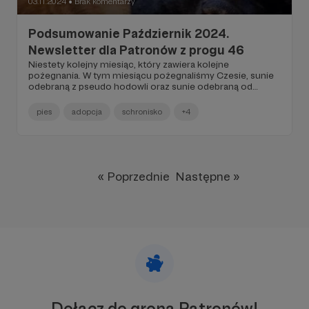
03.11.2024
Brak komentarzy
●
Podsumowanie Październik 2024.
Newsletter dla Patronów z progu 46
Niestety kolejny miesiąc, który zawiera kolejne
pożegnania. W tym miesiącu pożegnaliśmy Czesie, sunie
odebraną z pseudo hodowli oraz sunie odebraną od
"wielbicielki psów" z guzem listwy mlecznej Lajla...
pies
adopcja
schronisko
+4
« Poprzednie
Następne »
Dołącz do grona Patronów!