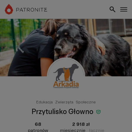
Edukacja
Zwierzęta
Społeczne
Przytulisko Głowno
68
2 918 zł
patronów
miesięcznie
łącznie