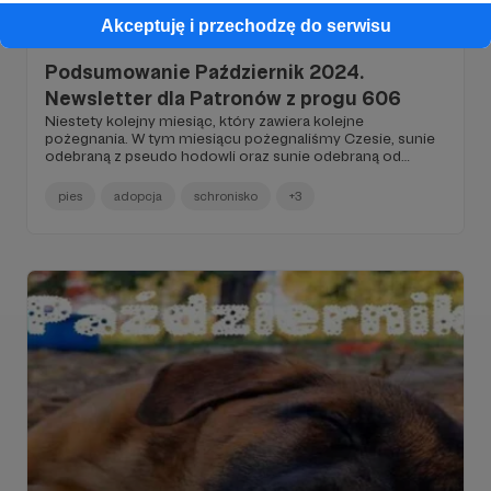
03.11.2024
Brak komentarzy
Akceptuję i przechodzę do serwisu
●
Podsumowanie Październik 2024.
Newsletter dla Patronów z progu 606
Niestety kolejny miesiąc, który zawiera kolejne
pożegnania. W tym miesiącu pożegnaliśmy Czesie, sunie
odebraną z pseudo hodowli oraz sunie odebraną od
"wielbicielki psów" z guzem listwy mlecznej Lajla...
pies
adopcja
schronisko
+3