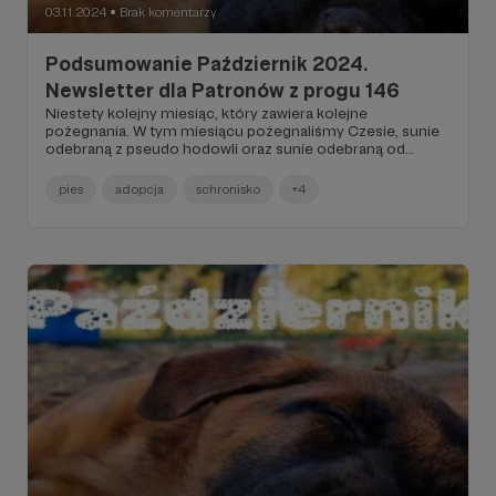
03.11.2024
Brak komentarzy
●
Podsumowanie Październik 2024.
Newsletter dla Patronów z progu 146
Niestety kolejny miesiąc, który zawiera kolejne
pożegnania. W tym miesiącu pożegnaliśmy Czesie, sunie
odebraną z pseudo hodowli oraz sunie odebraną od
"wielbicielki psów" z guzem listwy mlecznej Lajla...
pies
adopcja
schronisko
+4