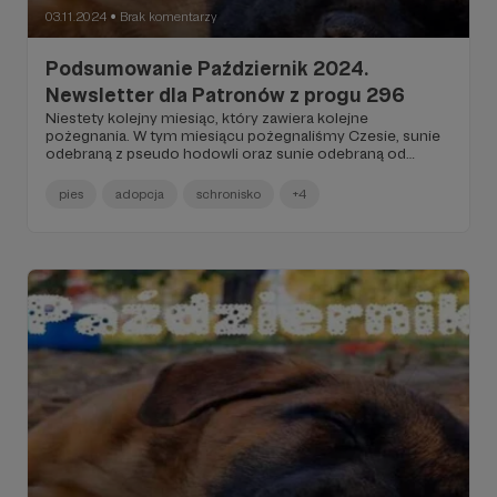
03.11.2024
Brak komentarzy
●
Podsumowanie Październik 2024.
Newsletter dla Patronów z progu 296
Niestety kolejny miesiąc, który zawiera kolejne
pożegnania. W tym miesiącu pożegnaliśmy Czesie, sunie
odebraną z pseudo hodowli oraz sunie odebraną od
"wielbicielki psów" z guzem listwy mlecznej Lajla...
pies
adopcja
schronisko
+4