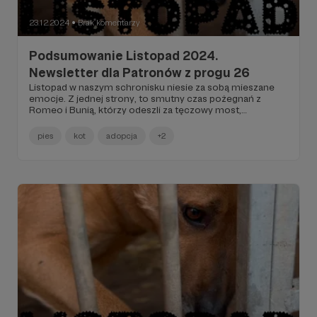
23.12.2024
Brak komentarzy
●
Podsumowanie Listopad 2024.
Newsletter dla Patronów z progu 26
Listopad w naszym schronisku niesie za sobą mieszane
emocje. Z jednej strony, to smutny czas pożegnań z
Romeo i Bunią, którzy odeszli za tęczowy most,
pozostawiając za sobą pustkę i żal, że nie znaleźli swoich
domów na zawsze. Tragiczny los Mai, która mimo naszych
pies
kot
adopcja
+2
starań odeszła, pokazuje, jak trudne są wyzwania, z którymi
się mierzymy. Jednak mimo tych ciężkich chwil,
codzienne działania na rzecz poprawy życia naszych
podopiecznych oraz wsparcie od ludzi o dobrych sercach
nadają sens naszej pracy i motywują do dalszej walki. To
przypomnienie, że każde małe zwycięstwo ma znaczenie
w dążeniu do lepszego jutra dla wszystkich zwierząt.