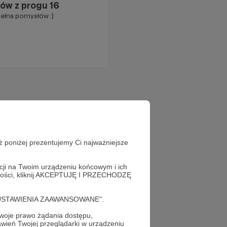
ów z progu 16
pełna pomysłów :)
ż poniżej prezentujemy Ci najważniejsze
acji na Twoim urządzeniu końcowym i ich
alności, kliknij AKCEPTUJĘ I PRZECHODZĘ
cję "USTAWIENIA ZAAWANSOWANE".
oje prawo żądania dostępu,
wień Twojej przeglądarki w urządzeniu