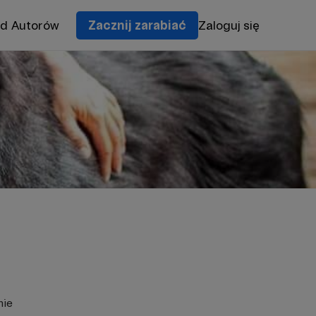
od Autorów
Zacznij zarabiać
Zaloguj się
nie