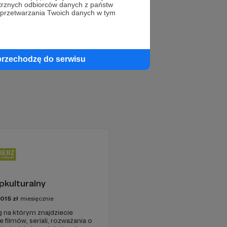
trznych odbiorców danych z państw
 przetwarzania Twoich danych w tym
przechodzę do serwisu
pkulturalny
1015
zł
miesięcznie
g na którym znajdziecie
 filmów, seriali, rozważania o