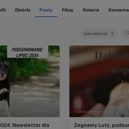
fil
Zbiórki
Posty
Filmy
Galeria
Komenta
pies adopcja
11.03.2024
Brak komentarzy
●
024. Newsletter dla
Żegnamy Luty, podsu