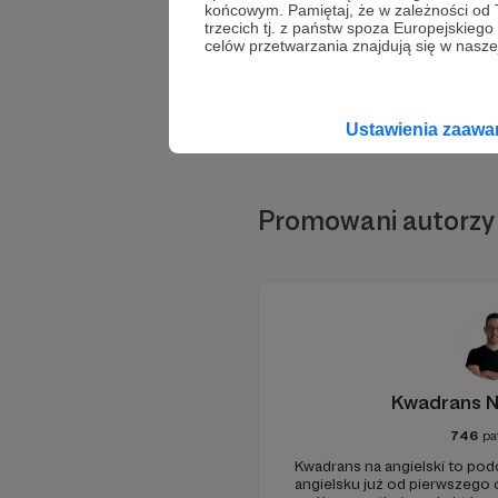
końcowym. Pamiętaj, że w zależności od
trzecich tj. z państw spoza Europejskie
celów przetwarzania znajdują się w naszej
Ustawienia zaaw
Promowani autorzy
Kwadrans N
746
pa
Kwadrans na angielski to po
angielsku już od pierwszego o