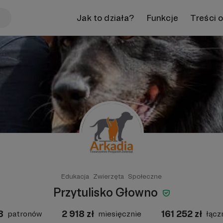
Jak to działa?
Funkcje
Treści 
Edukacja
Zwierzęta
Społeczne
Przytulisko Głowno
8
2 918
zł
161 252
zł
patronów
miesięcznie
łącz