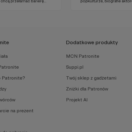
 chcą przełamać barierę
popkulturze, biografie aktor
bcym, odświeżyć sobie
treści. Blog został założon
 go po raz pierwszy.
tworzę wokół niego społeczn
cinka co czwartek.
kulturę.
nite
Dodatkowe produkty
iała
MCN Patronite
Patronite
Suppi.pl
 Patronite?
Twój sklep z gadżetami
dzy
Zniżki dla Patronów
Twórców
Projekt AI
rcie na prezent