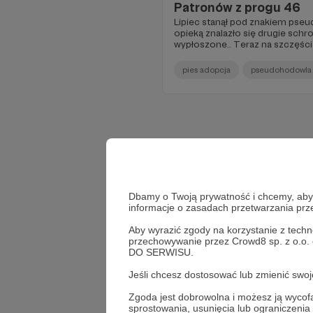
Patronów z progu 46
Lipiec stanął pod znakiem pseu
opieką znalazło się drugie schr
wypłoszone.. Teraz na szczęście
systematycznie wydajemy je t
domów!
pies adopcja
pseudohodowla
Dbamy o Twoją prywatność i chcemy, abyś 
informacje o zasadach przetwarzania pr
Aby wyrazić zgody na korzystanie z techn
przechowywanie przez Crowd8 sp. z o.o.
DO SERWISU.
Jeśli chcesz dostosować lub zmienić sw
Zgoda jest dobrowolna i możesz ją wyc
sprostowania, usunięcia lub ograniczeni