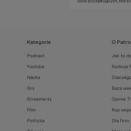
osób początkujących, którzy
przed mówieniem w języku o
angielski, albo... nauczyć się
Spodziewajcie się nowego od
Kategorie
O Patro
Podcast
Jak to dz
Youtube
Funkcje 
Nauka
Dlaczego
Gry
Baza wie
Streamerzy
Opinie 
Film
Kup wspa
Polityka
Dla firm