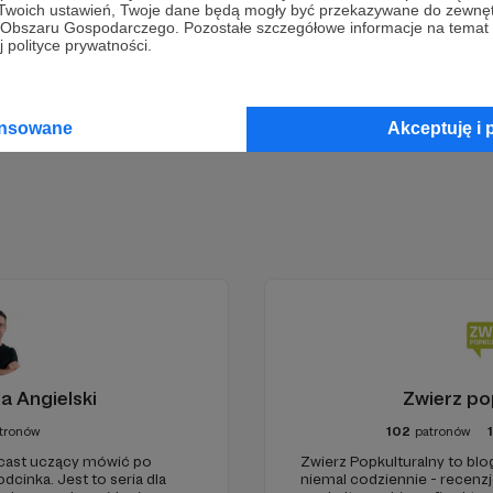
 Twoich ustawień, Twoje dane będą mogły być przekazywane do zewnę
go Obszaru Gospodarczego. Pozostałe szczegółowe informacje na temat
 polityce prywatności.
Zostań Patronem
ansowane
Akceptuję i 
a Angielski
Zwierz po
tronów
102
patronów
dcast uczący mówić po
Zwierz Popkulturalny to blo
dcinka. Jest to seria dla
niemal codziennie - recenzje