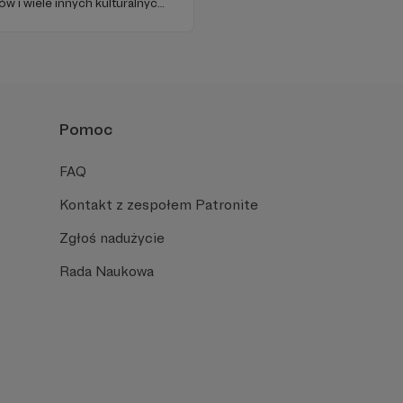
ów i wiele innych kulturalnych
y w 2009 roku i od tego czasu
ość ludzi, którzy lubią
Pomoc
FAQ
Kontakt z zespołem Patronite
Zgłoś nadużycie
Rada Naukowa