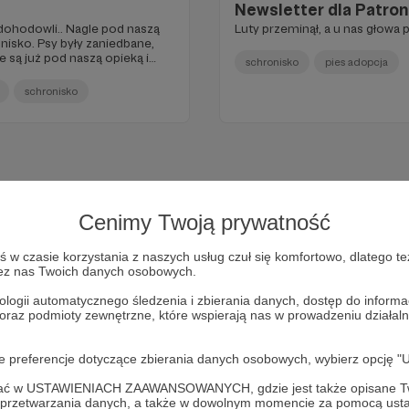
Newsletter dla Patron
dohodowli.. Nagle pod naszą
Luty przeminął, a u nas głowa 
onisko. Psy były zaniedbane,
 są już pod naszą opieką i
schronisko
pies adopcja
o cudownych, kochających
schronisko
Cenimy Twoją prywatność
w czasie korzystania z naszych usług czuł się komfortowo, dlatego te
zez nas Twoich danych osobowych.
ologii automatycznego śledzenia i zbierania danych, dostęp do inform
 oraz podmioty zewnętrzne, które wspierają nas w prowadzeniu dział
Dołącz do grona Patronów!
oje preferencje dotyczące zbierania danych osobowych, wybierz op
ofać w USTAWIENIACH ZAAWANSOWANYCH, gdzie jest także opisane Tw
a przetwarzania danych, a także w dowolnym momencie za pomocą usta
Wesprzyj działalność Autora
Przytulisko Głowno
już teraz!