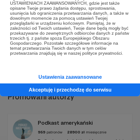
USTAWIENIACH ZAAWANSOWANYCH, gdzie jest także
opisane Twoje prawo żądania dostępu, sprostowania,
usunięcia lub ograniczenia przetwarzania danych, a także w
dowolnym momencie za pomocą ustawień Twojej
przeglądarki w urządzeniu końcowym. Pamiętaj, że w
Dołącz do grona Patronów!
zależności od Twoich ustawień, Twoje dane będą mogły być
przekazywane do zewnętrznych odbiorców danych z państw
trzecich tj. z państw spoza Europejskiego Obszaru
Wesprzyj działalność Autora
samochodoza
już teraz!
Gospodarczego. Pozostałe szczegółowe informacje na
temat przetwarzania Twoich danych w tym celów
przetwarzania znajdują się w naszej polityce prywatności.
Zostań Patronem
Ustawienia zaawansowane
Akceptuję i przechodzę do serwisu
Promowani autorzy
Podkast amerykański
959
patronów
28900
zł
miesięcznie