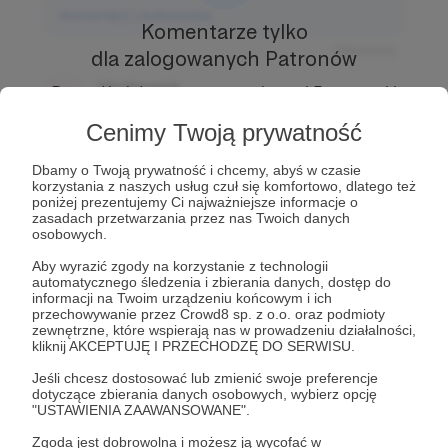
Komentarz użytkownika
Komentarze tylko
Odpowiedz
dla zalogowanych Patronów
Użytkownik
Prowadź ciekawe rozmowy z innymi Patronami i
3 dni temu
Autorem.
Dołącz do Patronów już teraz i odblokuj
Cenimy Twoją prywatność
dostęp!
Komentarz użytkownika
Dbamy o Twoją prywatność i chcemy, abyś w czasie
Zostań Patronem
korzystania z naszych usług czuł się komfortowo, dlatego też
Odpowiedz
poniżej prezentujemy Ci najważniejsze informacje o
zasadach przetwarzania przez nas Twoich danych
Użytkownik
osobowych.
3 dni temu
Aby wyrazić zgody na korzystanie z technologii
automatycznego śledzenia i zbierania danych, dostęp do
Komentarz użytkownika
informacji na Twoim urządzeniu końcowym i ich
przechowywanie przez Crowd8 sp. z o.o. oraz podmioty
Odpowiedz
zewnętrzne, które wspierają nas w prowadzeniu działalności,
kliknij AKCEPTUJĘ I PRZECHODZĘ DO SERWISU.
Jeśli chcesz dostosować lub zmienić swoje preferencje
dotyczące zbierania danych osobowych, wybierz opcję
"USTAWIENIA ZAAWANSOWANE".
Zgoda jest dobrowolna i możesz ją wycofać w