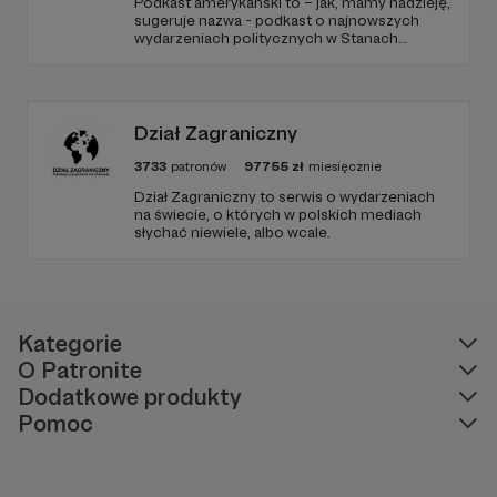
Podkast amerykański to – jak, mamy nadzieję,
sugeruje nazwa - podkast o najnowszych
wydarzeniach politycznych w Stanach
Zjednoczonych, ale także szerszych
zjawiskach społecznych i kulturowych.
Dział Zagraniczny
3733
patronów
97755
zł
miesięcznie
Dział Zagraniczny to serwis o wydarzeniach
na świecie, o których w polskich mediach
słychać niewiele, albo wcale.
Kategorie
O Patronite
Dodatkowe produkty
Pomoc