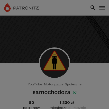
YouTube
Motoryzacja
Społeczne
samochodoza
60
1 230 zł
patronów
miesięcznie
łącznie