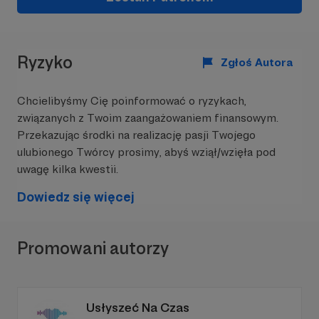
Klub DEI Champions -
inicjatywa skupia liderów i
liderki biznesu zainteresowanych wspieraniem,
rozwojem i propagowaniem wartości takich jak
różnorodność, równość i włączenie. Członkami i
Ryzyko
Zgłoś Autora
członkiniami Klubu są prezesi i prezeski zarządów
firm, którzy pragną aktywnie wspierać te idee.
Chcielibyśmy Cię poinformować o ryzykach,
Celem Klubu jest edukacja, podnoszenie poziomu
związanych z Twoim zaangażowaniem finansowym.
świadomości oraz wymiana dobrych praktyk w
Przekazując środki na realizację pasji Twojego
obszarze DEI oraz tworzenie i rozwój narzędzi,
ulubionego Twórcy prosimy, abyś wziął/wzięła pod
przynoszących realne rezultaty i możliwych do
uwagę kilka kwestii.
wdrożenia w innych firmach zainteresowanych
świadomym i efektywnym wykorzystaniem
Dowiedz się więcej
talentów kobiet i mężczyzn oraz budowaniem
różnorodności.
Promowani autorzy
Usłyszeć Na Czas