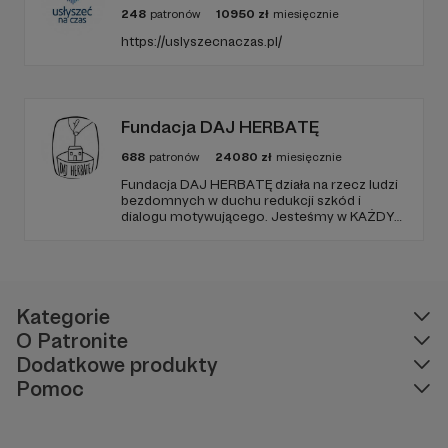
248
patronów
10950
zł
miesięcznie
https://uslyszecnaczas.pl/
Fundacja DAJ HERBATĘ
688
patronów
24080
zł
miesięcznie
Fundacja DAJ HERBATĘ działa na rzecz ludzi
bezdomnych w duchu redukcji szkód i
dialogu motywującego. Jesteśmy w KAŻDY
poniedziałek od 19:00 na Dworcu Centralnym
(parking od E. Plater/róg z Jerozolimskimi ).
Kategorie
O Patronite
Dodatkowe produkty
Pomoc