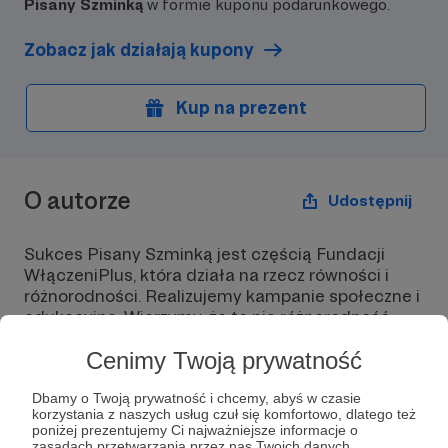
Pisany Szminką
w formie kuponu podarunkowego.
Zobacz jak działają kupony
Kup na prezent
O autorze
Udostępnij
Sukces Pisany Szminką jest częścią Fundacji
WłączeniPlus, która działa na rzecz równości i
różnorodności. Realizujemy kampanie społeczne i
edukacyjne. Wierzymy, że to nie różnorodność
dzieli, a niezgoda na nią.
Cenimy Twoją prywatność
Dbamy o Twoją prywatność i chcemy, abyś w czasie
korzystania z naszych usług czuł się komfortowo, dlatego też
poniżej prezentujemy Ci najważniejsze informacje o
zasadach przetwarzania przez nas Twoich danych