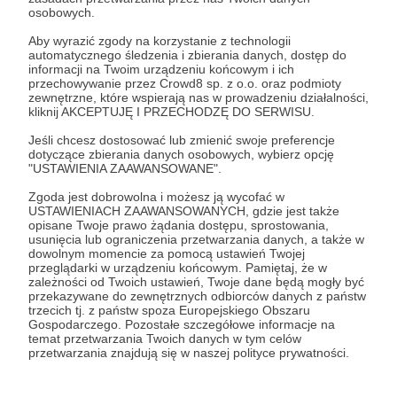
Wiadomość
Obserwuj
osobowych.
Aby wyrazić zgody na korzystanie z technologii
automatycznego śledzenia i zbierania danych, dostęp do
Prowadzimy działania B2B (opis tych dostępny
informacji na Twoim urządzeniu końcowym i ich
przechowywanie przez Crowd8 sp. z o.o. oraz podmioty
jest na stronie
www.wlaczeniplus.com
) i B2C.
zewnętrzne, które wspierają nas w prowadzeniu działalności,
Dostarczamy naszym odbiorcom fachowej
kliknij AKCEPTUJĘ I PRZECHODZĘ DO SERWISU.
wiedzy niezbędnej do rozwoju osobistego i
Jeśli chcesz dostosować lub zmienić swoje preferencje
zawodowego. Szkolimy pro bono ponad 100
dotyczące zbierania danych osobowych, wybierz opcję
tysięcy kobiet rocznie. Aktywnie działamy w
"USTAWIENIA ZAAWANSOWANE".
mediach społecznościowych oraz nagłaśniamy
istotne tematy na
Zgoda jest dobrowolna i możesz ją wycofać w
USTAWIENIACH ZAAWANSOWANYCH, gdzie jest także
portalu
sukcespisanyszminka.pl
. Nasz zespół
opisane Twoje prawo żądania dostępu, sprostowania,
realizuje także szereg kampanii społecznych z
usunięcia lub ograniczenia przetwarzania danych, a także w
misją przeciwdziałania stereotypom i
dowolnym momencie za pomocą ustawień Twojej
przeglądarki w urządzeniu końcowym. Pamiętaj, że w
wykluczeniu, wyrównywania szans na rynku pracy i
zależności od Twoich ustawień, Twoje dane będą mogły być
podnoszenia świadomości Polaków w ważnych
przekazywane do zewnętrznych odbiorców danych z państw
dla budowania szczęścia i godności jednostek
trzecich tj. z państw spoza Europejskiego Obszaru
Gospodarczego. Pozostałe szczegółowe informacje na
tematach.
temat przetwarzania Twoich danych w tym celów
przetwarzania znajdują się w naszej polityce prywatności.
Nagrywamy
podcast Sukces Pisany Szminką
,
w którym poruszamy tematy nierzadko