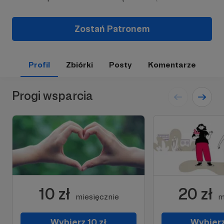
Zostań Patronem
Profil
Zbiórki
Posty
Komentarze
Progi wsparcia
10 zł
20 zł
miesięcznie
m
Wybierz 10 zł
Wybierz