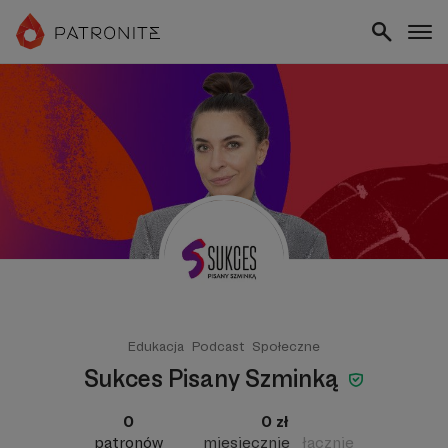
Edukacja
Podcast
Społeczne
Sukces Pisany Szminką
0
0 zł
patronów
miesięcznie
łącznie