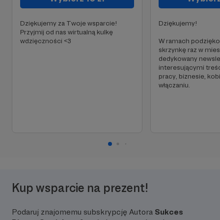
Dziękujemy za Twoje wsparcie!
Dziękujemy!
Przyjmij od nas wirtualną kulkę
wdzięczności <3
W ramach podzięko
skrzynkę raz w mie
dedykowany newslet
interesującymi treś
pracy, biznesie, kob
włączaniu.
Kup wsparcie na prezent!
Podaruj znajomemu subskrypcję Autora
Sukces